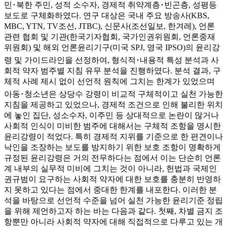
민･북한 주민, 성적 소수자, 경제적 취약계층･빈곤층, 성평등
보도로 구체화하였다. 연구 대상은 국내 주요 방송사(KBS,
MBC, YTN, TV조선, JTBC), 신문사(조선일보, 한겨레), 언론
관련 협회 및 기관(한국기자협회, 국가인권위원회, 언론중재
위원회) 및 해외 언론윤리기구(미국 SPJ, 영국 IPSO)의 윤리강
령 및 가이드라인을 선정하여, 형식적･내용적 특성 분석과 사
회적 약자 범주별 지침 유무 분석을 진행하였다. 분석 결과, 구
체적 사례 제시 없이 선언적 원칙에 그치는 한계가 있었으며
아동･청소년은 상당수 강령이 비교적 구체적이고 실천 가능한
지침을 제공하고 있었으나, 경제적 조건으로 인해 불리한 위치
에 놓인 집단, 성소수자, 이주민 등 상대적으로 논란이 많거나
사회적 인식이 미비한 범주에 대해서는 구체적 조항을 명시한
윤리강령이 적었다. 특히 경제적 지위를 기준으로 한 편견이나
낙인을 조장하는 보도를 방지하기 위한 보호 조항이 명확하게
규정된 윤리강령은 거의 전무하다는 점에서 이는 단순히 언론
계 내부의 실무적 미비에 그치는 것이 아니라, 헌법과 국제인
권규범이 요구하는 사회적 약자에 대한 보호를 충분히 반영하
지 못하고 있다는 점에서 중대한 한계를 내포한다. 이러한 분
석을 바탕으로 선언적 수준을 넘어 실천 가능한 윤리기준 정립
을 위해 제언하고자 하는 바는 다음과 같다. 첫째, 차별 금지 조
항뿐만 아니라 사회적 약자에 대해 직접적으로 다루고 있는 개