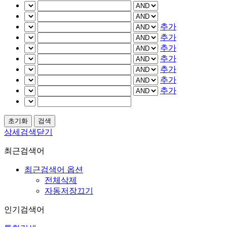
추가
추가
추가
추가
추가
추가
추가
상세검색닫기
최근검색어
최근검색어 옵션
전체삭제
자동저장끄기
인기검색어