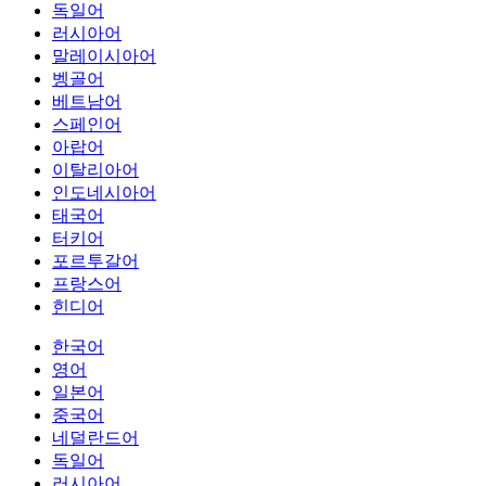
독일어
러시아어
말레이시아어
벵골어
베트남어
스페인어
아랍어
이탈리아어
인도네시아어
태국어
터키어
포르투갈어
프랑스어
힌디어
한국어
영어
일본어
중국어
네덜란드어
독일어
러시아어