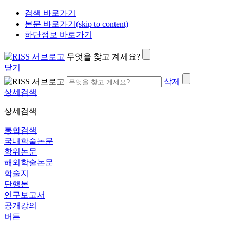
검색 바로가기
본문 바로가기(skip to content)
하단정보 바로가기
무엇을 찾고 계세요?
닫기
삭제
상세검색
상세검색
통합검색
국내학술논문
학위논문
해외학술논문
학술지
단행본
연구보고서
공개강의
버튼