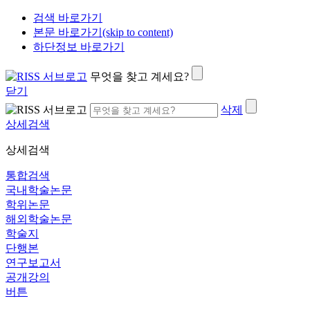
검색 바로가기
본문 바로가기(skip to content)
하단정보 바로가기
무엇을 찾고 계세요?
닫기
삭제
상세검색
상세검색
통합검색
국내학술논문
학위논문
해외학술논문
학술지
단행본
연구보고서
공개강의
버튼