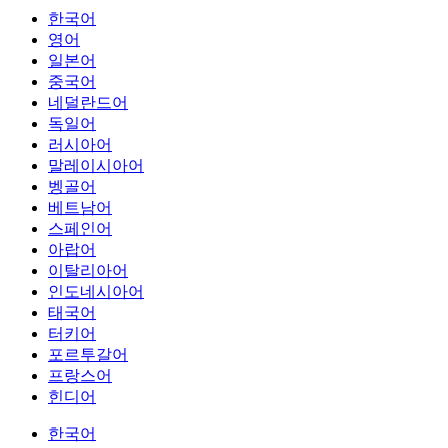
한국어
영어
일본어
중국어
네덜란드어
독일어
러시아어
말레이시아어
벵골어
베트남어
스페인어
아랍어
이탈리아어
인도네시아어
태국어
터키어
포르투갈어
프랑스어
힌디어
한국어