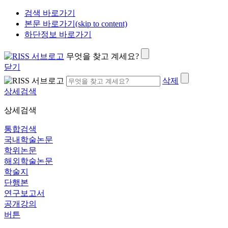
검색 바로가기
본문 바로가기(skip to content)
하단정보 바로가기
무엇을 찾고 계세요?
닫기
삭제
상세검색
상세검색
통합검색
국내학술논문
학위논문
해외학술논문
학술지
단행본
연구보고서
공개강의
버튼