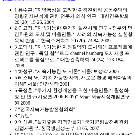
1 유수훈, "지역특성을 고려한 환경친화적 공동주택의
영향인자분석에 관한 전문가 의식 연구" 대한건축학회
20 (20): 15-26, 2004
2 김묘정, "지속가능한 주거지 실천사례 연구 - 정부와 민
간차원의 도시 및 마을만들기 사례의 지속가능성 실천항
목의 반영 -" 한국주거학회 20 (20): 73-84, 2009
3 오덕성, "지속가능한 자원절약형 도시재생 프로젝트에
관한 연구 - 독일 함부르크 channel hamburg 도시재생 프
로젝트를 중심으로 -" 대한건축학회 24 (24): 173-184,
2008
4 하성규, "지속가능한 도 시론" 서울: 보성각 2006
5 레스터 W, "지속 가능한 사회, 새로운 환경 패러다임의
이해" 서울: 인간사랑 2001
6 목정훈, "주거지 환경개선을 위한 마을만들기 활성화
방 안 연구(시정연-2006-R-05)" 서울: 서울시정개발연구
원 2006
7 "전국지속가능발전협의회"
8 "유엔"
9 이성은, "살기좋은 지역만들기" 국가균형발전위원회,
산업자원부, 한국생산성본부 18-65, 2007
10 이민선, "살고싶은 도시만들기사업의 실태 조사연구"