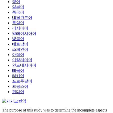
영어
일본어
중국어
네덜란드어
독일어
러시아어
말레이시아어
벵골어
베트남어
스페인어
아랍어
이탈리아어
인도네시아어
태국어
터키어
포르투갈어
프랑스어
힌디어
The purpose of this study was to determine the incomplete aspects