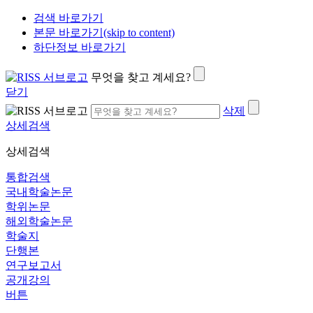
검색 바로가기
본문 바로가기(skip to content)
하단정보 바로가기
무엇을 찾고 계세요?
닫기
삭제
상세검색
상세검색
통합검색
국내학술논문
학위논문
해외학술논문
학술지
단행본
연구보고서
공개강의
버튼