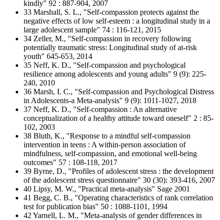
kindly" 92 : 887-904, 2007
33 Marshall, S. L., "Self-compassion protects against the
negative effects of low self-esteem : a longitudinal study in a
large adolescent sample" 74 : 116-121, 2015
34 Zeller, M., "Self-compassion in recovery following
potentially traumatic stress: Longitudinal study of at-risk
youth" 645-653, 2014
35 Neff, K. D., "Self-compassion and psychological
resilience among adolescents and young adults" 9 (9): 225-
240, 2010
36 Marsh, I. C., "Self-compassion and Psychological Distress
in Adolescents-a Meta-analysis" 9 (9): 1011-1027, 2018
37 Neff, K. D., "Self-compassion : An alternative
conceptualization of a healthy attitude toward oneself" 2 : 85-
102, 2003
38 Bluth, K., "Response to a mindful self-compassion
intervention in teens : A within-person association of
mindfulness, self-compassion, and emotional well-being
outcomes" 57 : 108-118, 2017
39 Byrne, D., "Profiles of adolescent stress : the development
of the adolescent stress questionnaire" 30 (30): 393-416, 2007
40 Lipsy, M. W., "Practical meta-analysis" Sage 2001
41 Begg, C. B., "Operating characteristics of rank correlation
test for publication bias" 50 : 1088-1101, 1994
42 Yarnell, L. M., "Meta-analysis of gender differences in