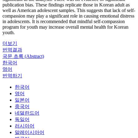
publication bias. These findings replicate those in Korean adult as
well as American adolescent samples. This suggests that lack of self-
compassion may play a significant role in causing emotional distress
in adolescents. It is recommended that mindful self-compassion
program for youth may increase overall mental health for Korean
youth.
더보기
번역결과
국문 초록 (Abstract)
한국어
영어
번역하기
한국어
영어
일본어
중국어
네덜란드어
독일어
러시아어
말레이시아어