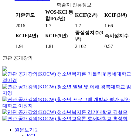
학술지 인용정보
WOS-KCI 통
기준연도
KCIF(2년)
KCIF(3년)
합IF(2년)
2016
1.7
1.7
1.66
중심성지수(3
KCIF(4년)
KCIF(5년)
즉시성지수
년)
1.91
1.81
2.102
0.57
연관 공개강의
청소년복지론
가톨릭꽃동네대학교
정미경
청소년 발달 및 이해
경북대학교
임
지영
청소년 프로그램 개발과 평가
장안
대학교
이원지
청소년복지론
경기대학교
김형모
청소년교육론
호서대학교
홍성희
원문보기
2
KCI