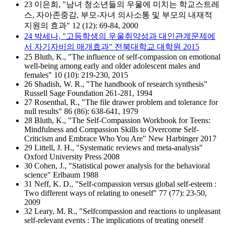
23 이은희, "남녀 청소년들의 우울에 미치는 학교스트레
스, 자아존중감, 부모-자녀 의사소통 및 부모의 내재적
지원의 효과" 12 (12): 69-84, 2000
24 박세나, "고등학생의 우울취약성과 대인관계문제에
서 자기자비의 매개효과" 전북대학교 대학원 2015
25 Bluth, K., "The influence of self-compassion on emotional
well-being among early and older adolescent males and
females" 10 (10): 219-230, 2015
26 Shadish, W. R., "The handbook of research synthesis"
Russell Sage Foundation 261-281, 1994
27 Rosenthal, R., "The file drawer problem and tolerance for
null results" 86 (86): 638-641, 1979
28 Bluth, K., "The Self-Compassion Workbook for Teens:
Mindfulness and Compassion Skills to Overcome Self-
Criticism and Embrace Who You Are" New Harbinger 2017
29 Littell, J. H., "Systematic reviews and meta-analysis"
Oxford University Press 2008
30 Cohen, J., "Statistical power analysis for the behavioral
science" Erlbaum 1988
31 Neff, K. D., "Self‐compassion versus global self‐esteem :
Two different ways of relating to oneself" 77 (77): 23-50,
2009
32 Leary, M. R., "Selfcompassion and reactions to unpleasant
self-relevant events : The implications of treating oneself