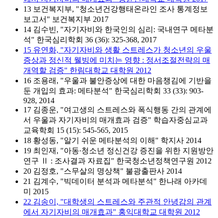
13 보건복지부, "청소년건강행태온라인 조사 통계정보
보고서" 보건복지부 2017
14 김수빈, "자기자비와 한국인의 심리: 국내연구 메타분
석" 한국심리학회 36 (36): 325-368, 2017
15 유연화, "자기자비와 생활 스트레스가 청소년의 우울
증상과 정신적 웰빙에 미치는 영향 : 정서조절전략의 매
개역할 검증" 한림대학교 대학원 2012
16 조용래, "우울과 불안증상에 대한 마음챙김에 기반을
둔 개입의 효과: 메타분석" 한국심리학회 33 (33): 903-
928, 2014
17 김종운, "여고생의 스트레스와 폭식행동 간의 관계에
서 우울과 자기자비의 매개효과 검증" 학습자중심교과
교육학회 15 (15): 545-565, 2015
18 황성동, "알기 쉬운 메타분석의 이해" 학지사 2014
19 최인재, "아동·청소년 정신건강 증진을 위한 지원방안
연구 Ⅱ : 조사결과 자료집" 한국청소년정책연구원 2012
20 김정호, "스무살의 명상책" 불광출판사 2014
21 김계수, "빅데이터 분석과 메타분석" 한나래 아카데
미 2015
22 김송이, "대학생의 스트레스와 주관적 안녕감의 관계
에서 자기자비의 매개효과" 홍익대학교 대학원 2012