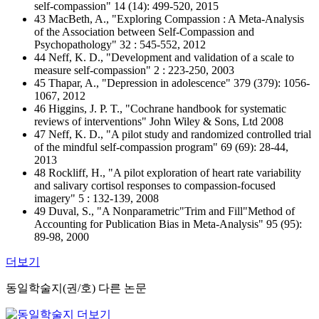
self-compassion" 14 (14): 499-520, 2015
43 MacBeth, A., "Exploring Compassion : A Meta-Analysis
of the Association between Self-Compassion and
Psychopathology" 32 : 545-552, 2012
44 Neff, K. D., "Development and validation of a scale to
measure self-compassion" 2 : 223-250, 2003
45 Thapar, A., "Depression in adolescence" 379 (379): 1056-
1067, 2012
46 Higgins, J. P. T., "Cochrane handbook for systematic
reviews of interventions" John Wiley & Sons, Ltd 2008
47 Neff, K. D., "A pilot study and randomized controlled trial
of the mindful self-compassion program" 69 (69): 28-44,
2013
48 Rockliff, H., "A pilot exploration of heart rate variability
and salivary cortisol responses to compassion-focused
imagery" 5 : 132-139, 2008
49 Duval, S., "A Nonparametric"Trim and Fill"Method of
Accounting for Publication Bias in Meta-Analysis" 95 (95):
89-98, 2000
더보기
동일학술지(권/호) 다른 논문