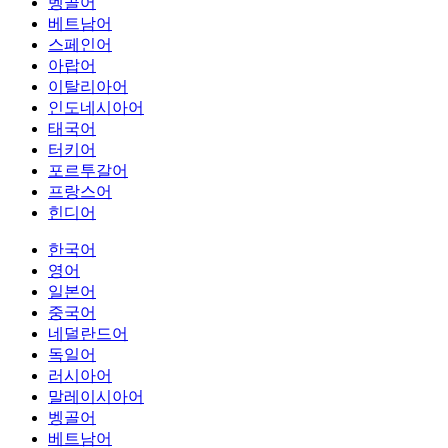
벵골어
베트남어
스페인어
아랍어
이탈리아어
인도네시아어
태국어
터키어
포르투갈어
프랑스어
힌디어
한국어
영어
일본어
중국어
네덜란드어
독일어
러시아어
말레이시아어
벵골어
베트남어