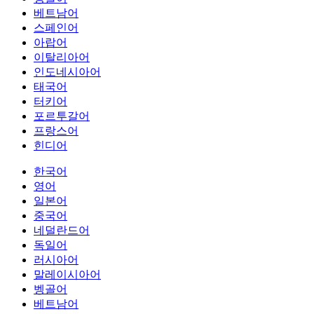
베트남어
스페인어
아랍어
이탈리아어
인도네시아어
태국어
터키어
포르투갈어
프랑스어
힌디어
한국어
영어
일본어
중국어
네덜란드어
독일어
러시아어
말레이시아어
벵골어
베트남어