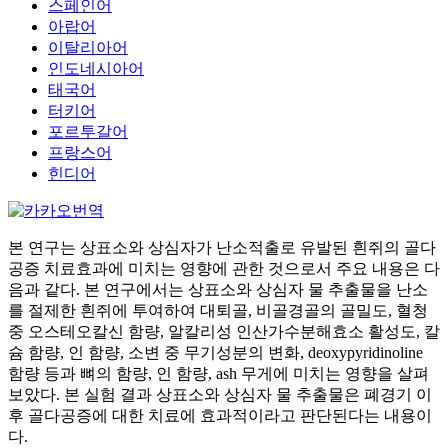
스페인어
아랍어
이탈리아어
인도네시아어
태국어
터키어
포르투갈어
프랑스어
힌디어
본 연구는 상표소와 상심자가 난소적출로 유발된 흰쥐의 골다
공증 치료효과에 미치는 영향에 관한 것으로서 주요 내용은 다
음과 같다. 본 연구에서는 상표소와 상심자 물 추출물을 난소
를 절제한 흰쥐에 투여하여 대퇴골, 비골경골의 골밀도, 혈청
중 오스테오칼신 함량, 알칼리성 인산가수분해효소 활성도, 칼
슘 함량, 인 함량, 소변 중 무기성분의 변화, deoxypyridinoline
함량 등과 뼈의 함량, 인 함량, ash 무게에 미치는 영향을 살펴
보았다. 본 실험 결과 상표소와 상심자 물 추출물은 폐경기 이
후 골다공증에 대한 치료에 효과적이라고 판단된다는 내용이
다.