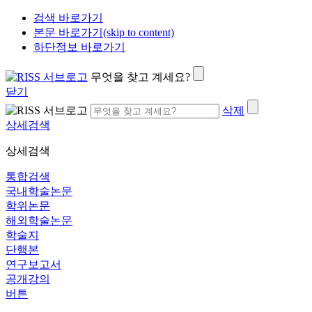
검색 바로가기
본문 바로가기(skip to content)
하단정보 바로가기
무엇을 찾고 계세요?
닫기
삭제
상세검색
상세검색
통합검색
국내학술논문
학위논문
해외학술논문
학술지
단행본
연구보고서
공개강의
버튼