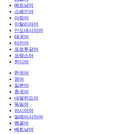
베트남어
스페인어
아랍어
이탈리아어
인도네시아어
태국어
터키어
포르투갈어
프랑스어
힌디어
한국어
영어
일본어
중국어
네덜란드어
독일어
러시아어
말레이시아어
벵골어
베트남어