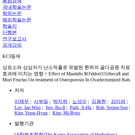
통합검색
국내학술논문
학위논문
해외학술논문
학술지
단행본
연구보고서
공개강의
KCI등재
상표소와 상심자가 난소적출로 유발된 흰쥐의 골다공증 치료
효과에 미치는 영향 = Effect of Mantidis $O\ddot{O}theca$ and
Mori Fructus On treatment of Osteoporosis In Ovariectomized Rats
저자
이재우
;
서부일
;
박지하
;
노성수
;
김용현
;
김미려
;
Lee, Jae-Woo
;
Seo, Bu-Il
;
Park, Ji-Ha
;
Roh, Seong-Soo
;
Kim, Yong-Hyun
;
Kim, Mi-Ryeo
발행기관
대한본초학회(The Korea Association of Herbology)