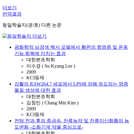
더보기
번역결과
동일학술지(권/호) 다른 논문
광화학적 뇌경색 백서 모델에서 황련의 항염증 및 운동
기능 회복에 미치는 효과
대한본초학회
이수경 ( Su Kyung Lee )
2009
KCI등재
강활의 RAW264.7 세포에서 LPS에 의해 유도되는 염증
물질 생성에 대한 효과
대한본초학회
김창민 ( Chang Min Kim )
2009
KCI등재
전탕 전과 후의 중금속, 잔류농약 및 잔류이산화황의 농
도변화 -소화기계 약을 중심으로-
대한본초학회