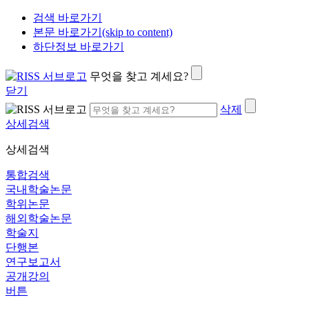
검색 바로가기
본문 바로가기(skip to content)
하단정보 바로가기
무엇을 찾고 계세요?
닫기
삭제
상세검색
상세검색
통합검색
국내학술논문
학위논문
해외학술논문
학술지
단행본
연구보고서
공개강의
버튼