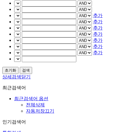
추가
추가
추가
추가
추가
추가
추가
상세검색닫기
최근검색어
최근검색어 옵션
전체삭제
자동저장끄기
인기검색어