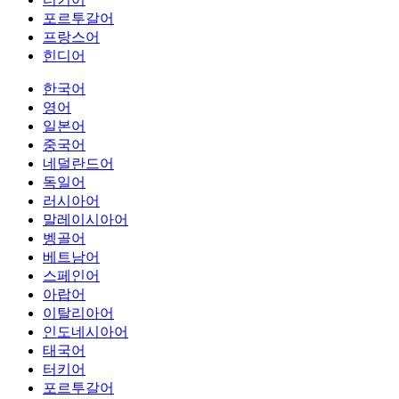
포르투갈어
프랑스어
힌디어
한국어
영어
일본어
중국어
네덜란드어
독일어
러시아어
말레이시아어
벵골어
베트남어
스페인어
아랍어
이탈리아어
인도네시아어
태국어
터키어
포르투갈어