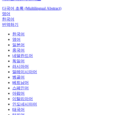
다국어 초록 (Multilingual Abstract)
영어
한국어
번역하기
한국어
영어
일본어
중국어
네덜란드어
독일어
러시아어
말레이시아어
벵골어
베트남어
스페인어
아랍어
이탈리아어
인도네시아어
태국어
터키어