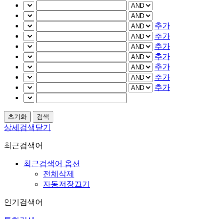
추가
추가
추가
추가
추가
추가
추가
상세검색닫기
최근검색어
최근검색어 옵션
전체삭제
자동저장끄기
인기검색어