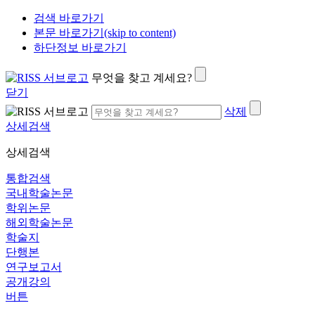
검색 바로가기
본문 바로가기(skip to content)
하단정보 바로가기
무엇을 찾고 계세요?
닫기
삭제
상세검색
상세검색
통합검색
국내학술논문
학위논문
해외학술논문
학술지
단행본
연구보고서
공개강의
버튼