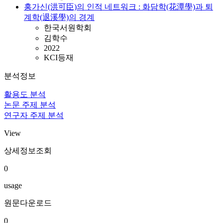
홍가신(洪可臣)의 인적 네트워크 : 화담학(花潭學)과 퇴
계학(退溪學)의 경계
한국서원학회
김학수
2022
KCI등재
분석정보
활용도 분석
논문 주제 분석
연구자 주제 분석
View
상세정보조회
0
usage
원문다운로드
0