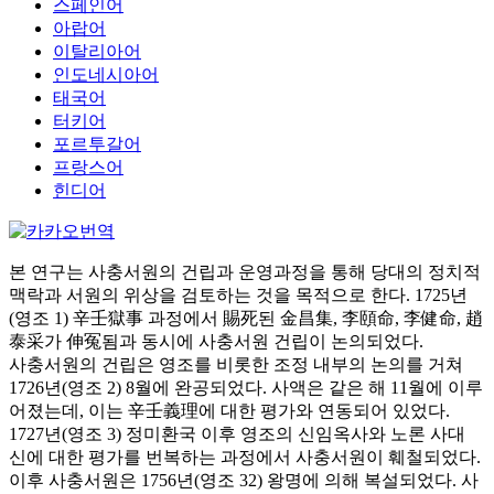
스페인어
아랍어
이탈리아어
인도네시아어
태국어
터키어
포르투갈어
프랑스어
힌디어
본 연구는 사충서원의 건립과 운영과정을 통해 당대의 정치적
맥락과 서원의 위상을 검토하는 것을 목적으로 한다. 1725년
(영조 1) 辛壬獄事 과정에서 賜死된 金昌集, 李頤命, 李健命, 趙
泰采가 伸冤됨과 동시에 사충서원 건립이 논의되었다.
사충서원의 건립은 영조를 비롯한 조정 내부의 논의를 거쳐
1726년(영조 2) 8월에 완공되었다. 사액은 같은 해 11월에 이루
어졌는데, 이는 辛壬義理에 대한 평가와 연동되어 있었다.
1727년(영조 3) 정미환국 이후 영조의 신임옥사와 노론 사대
신에 대한 평가를 번복하는 과정에서 사충서원이 훼철되었다.
이후 사충서원은 1756년(영조 32) 왕명에 의해 복설되었다. 사