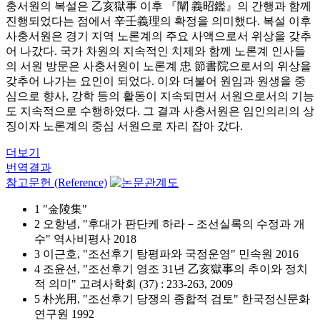
충서원의 복설은 乙亥獄事 이후 『闡 義昭鑑』의 간행과 함께
진행되었다는 점에서 辛壬義理의 확정을 의미했다. 복설 이후
사충서원은 경기 지역 노론계의 주요 사액으로서 위상을 갖추
어 나갔다. 국가 차원의 지속적인 치제와 함께 노론계 인사들
의 서원 방문은 사충서원이 노론계 忠 節書院으로서의 위상을
갖추어 나가는 요인이 되었다. 이와 더불어 원임과 원생을 중
심으로 향사, 강학 등의 활동이 지속되면서 서원으로서의 기능
도 지속적으로 수행하였다. 그 결과 사충서원은 임인의리의 상
징이자 노론계의 중심 서원으로 자리 잡아 갔다.
더보기
번역결과
참고문헌 (Reference)
1 "金陵集"
2 오항녕, "후대가 판단케 하라－조선실록의 수정과 개
수" 역사비평사 2018
3 이근호, "조선후기 탕평파와 국정운영" 민속원 2016
4 조윤선, "조선후기 영조 31년 乙亥獄事의 추이와 정치
적 의미" 고려사학회 (37) : 233-263, 2009
5 朴光用, "조선후기 당쟁의 종합적 검토" 한국정신문화
연구원 1992