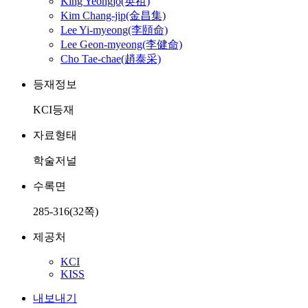
King Yeongjo(英祖)
Kim Chang-jip(金昌集)
Lee Yi-myeong(李頤命)
Lee Geon-myeong(李健命)
Cho Tae-chae(趙泰采)
등재정보
KCI등재
자료형태
학술저널
수록면
285-316(32쪽)
제공처
KCI
KISS
내보내기