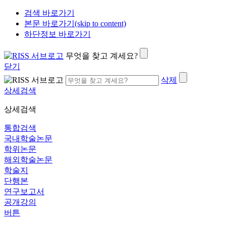
검색 바로가기
본문 바로가기(skip to content)
하단정보 바로가기
무엇을 찾고 계세요?
닫기
삭제
상세검색
상세검색
통합검색
국내학술논문
학위논문
해외학술논문
학술지
단행본
연구보고서
공개강의
버튼