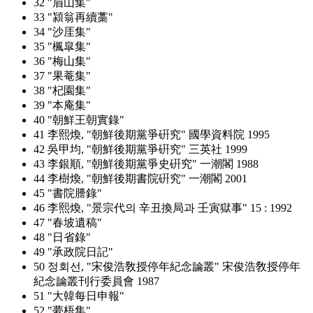
32 "眉山集"
33 "潁翁再續藁"
34 "沙厓集"
35 "楓皐集"
36 "梅山集"
37 "果菴集"
38 "杞園集"
39 "本庵集"
40 "朝鮮王朝實錄"
41 李熙煥, "朝鮮後期黨爭硏究" 國學資料院 1995
42 吳甲均, "朝鮮後期黨爭硏究" 三英社 1999
43 李銀順, "朝鮮後期黨爭史硏究" 一潮閣 1988
44 李樹煥, "朝鮮後期書院硏究" 一潮閣 2001
45 "書院謄錄"
46 李熙煥, "景宗代의 辛丑換局과 壬寅獄事" 15 : 1992
47 "春坡遺稿"
48 "日省錄"
49 "承政院日記"
50 정회선, "宋俊浩敎授停年紀念論叢" 宋俊浩敎授停年
紀念論叢刊行委員會 1987
51 "大韓每日申報"
52 "夢梧集"