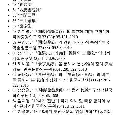
53 "圃巖集"
54 "四忠書院誌"
55 "內閣日曆"
56 "三山齋集"
57 "䨓淵集"
58 이지영, "『闡義昭鑑諺解』의 異本에 대한 고찰" 한
국학중앙연구원 33 (33): 95-121, 2010
59 옥영정, "『闡義昭鑑』의 간행과 서지적 특성" 한국
학중앙연구원 33 (33): 69-93, 2010
60 정석태, "『退溪集』의 編刊 經緯와 그 體裁" 영남퇴
계학연구원 (2) : 157-326, 2008
61 허태용, "『景宗實錄』을 통해서 본 少論의 정치 義理
검토" 민족문화연구원 (60) : 285-322, 2013
62 허태용, "『景宗實錄』과 『景宗修正實錄』의 비교
를 통해서 본 老論의 정치 의리" 한국사학회 (112) : 281-
322, 2013
63 정승철, "《闡義昭鑑諺解》의 異本 比較" 규장각한국
학연구원 (13) : 39-58, 1990
64 김지영, "19세기 전반기 국가 의례 및 국왕 행차의 추
이" 규장각한국학연구원 (54) : 3-32, 2011
65 이병훈, "18~19세기 도산서원의 위상 변화" 대동한문