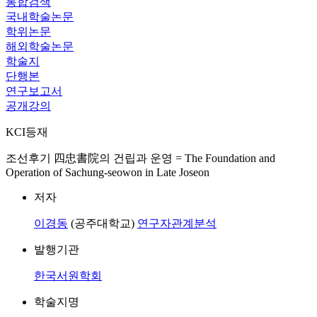
통합검색
국내학술논문
학위논문
해외학술논문
학술지
단행본
연구보고서
공개강의
KCI등재
조선후기 四忠書院의 건립과 운영 = The Foundation and
Operation of Sachung-seowon in Late Joseon
저자
이경동
(공주대학교)
연구자관계분석
발행기관
한국서원학회
학술지명