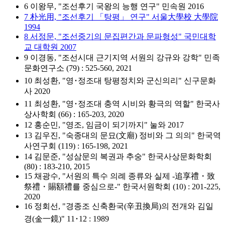
6 이왕무, "조선후기 국왕의 능행 연구" 민속원 2016
7 朴光用, "조선후기 「탕평」 연구" 서울大學校 大學院
1994
8 서정문, "조선중기의 문집편간과 문파형성" 국민대학
교 대학원 2007
9 이경동, "조선시대 근기지역 서원의 강규와 강학" 민족
문화연구소 (79) : 525-560, 2021
10 최성환, "영･정조대 탕평정치와 군신의리" 신구문화
사 2020
11 최성환, "영･정조대 충역 시비와 황극의 역할" 한국사
상사학회 (66) : 165-203, 2020
12 홍순민, "영조, 임금이 되기까지" 눌와 2017
13 김우진, "숙종대의 문묘(文廟) 정비와 그 의의" 한국역
사연구회 (119) : 165-198, 2021
14 김문준, "성삼문의 복권과 추숭" 한국사상문화학회
(80) : 183-210, 2015
15 채광수, "서원의 특수 의례 종류와 실제 -追享禮・致
祭禮・賜額禮를 중심으로-" 한국서원학회 (10) : 201-225,
2020
16 정회선, "경종조 신축환국(辛丑換局)의 전개와 김일
경(金一鏡)" 11･12 : 1989