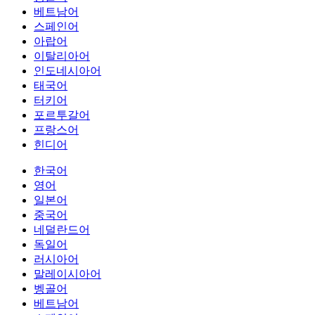
베트남어
스페인어
아랍어
이탈리아어
인도네시아어
태국어
터키어
포르투갈어
프랑스어
힌디어
한국어
영어
일본어
중국어
네덜란드어
독일어
러시아어
말레이시아어
벵골어
베트남어