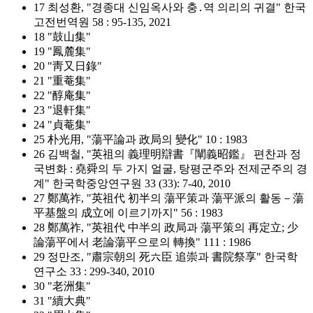
17 최성환, "경종대 신임옥사와 충․역 의리의 귀결" 한국
고전번역원 58 : 95-135, 2021
18 "鼓山集"
19 "鳳麓集"
20 "靑又日錄"
21 "重菴集"
22 "醇庵集"
23 "退軒集"
24 "貞菴集"
25 朴光用, "蕩平論과 政局의 變化" 10 : 1983
26 김백철, "英祖의 義理明辯書『闡義昭鑑』 편찬과 정
국변화 : 堯舜의 두 가지 얼굴, 탕평군주와 전제군주의 경
계" 한국학중앙연구원 33 (33): 7-40, 2010
27 鄭萬祚, "英祖代 初半의 蕩平策과 蕩平派의 활동－蕩
平基盤의 成立에 이르기까지" 56 : 1983
28 鄭萬祚, "英祖代 中半의 政局과 蕩平策의 再定立; 少
論蕩平에서 老論蕩平으로의 轉換" 111 : 1986
29 정만조, "肅宗朝의 死六臣 追崇과 書院祭享" 한국학
연구소 33 : 299-340, 2010
30 "老洲集"
31 "續大典"