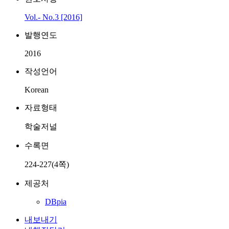
Vol.- No.3 [2016]
발행연도
2016
작성언어
Korean
자료형태
학술저널
수록면
224-227(4쪽)
제공처
DBpia
내보내기