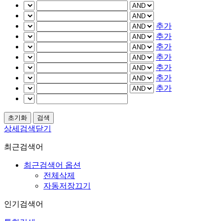
추가
추가
추가
추가
추가
추가
추가
상세검색닫기
최근검색어
최근검색어 옵션
전체삭제
자동저장끄기
인기검색어