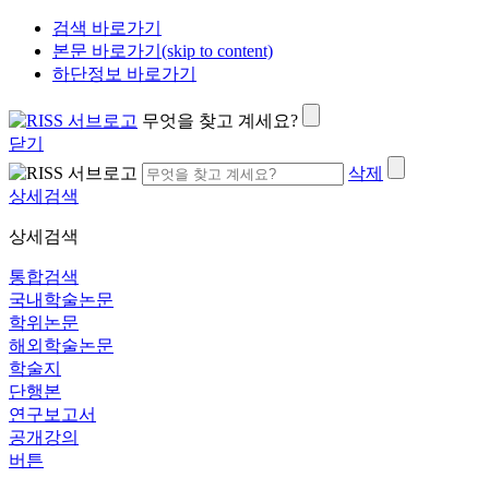
검색 바로가기
본문 바로가기(skip to content)
하단정보 바로가기
무엇을 찾고 계세요?
닫기
삭제
상세검색
상세검색
통합검색
국내학술논문
학위논문
해외학술논문
학술지
단행본
연구보고서
공개강의
버튼