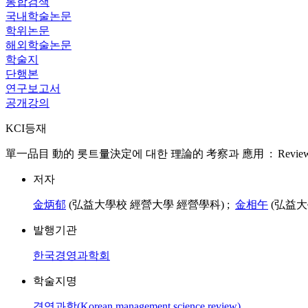
통합검색
국내학술논문
학위논문
해외학술논문
학술지
단행본
연구보고서
공개강의
KCI등재
單一品目 動的 롯트量決定에 대한 理論的 考察과 應用 : Review and Extensi
저자
金炳郁
(弘益大學校 經營大學 經營學科) ;
金相午
(弘益大
발행기관
한국경영과학회
학술지명
경영과학(Korean management science review)