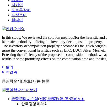
터키어
포르투갈어
프랑스어
힌디어
In this study, We reviewed the solution methods(for the heuristic and
heuristic method by utilizing the inventory decomposition property.
The inventory decomposition property decomposes the given original
using the conventional heuristics such as LTC, LUC, Silver-Meal etc.
Fr testing the efficiency of the proposed decomposition method, we 
results in some promising effects on the computation time and the degr
더보기
번역결과
동일학술지(권/호) 다른 논문
經營情報시스템(MIS) 硏究現況 및 發展方向
한국경영과학회