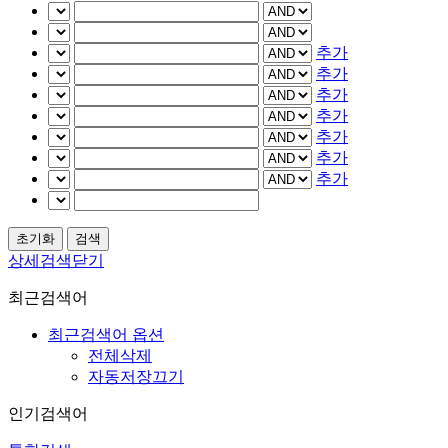
추가
추가
추가
추가
추가
추가
추가
상세검색닫기
최근검색어
최근검색어 옵션
전체삭제
자동저장끄기
인기검색어