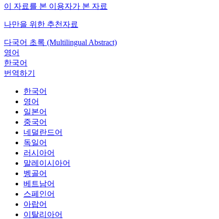
이 자료를 본 이용자가 본 자료
나만을 위한 추천자료
다국어 초록 (Multilingual Abstract)
영어
한국어
번역하기
한국어
영어
일본어
중국어
네덜란드어
독일어
러시아어
말레이시아어
벵골어
베트남어
스페인어
아랍어
이탈리아어