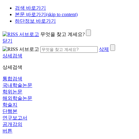
검색 바로가기
본문 바로가기(skip to content)
하단정보 바로가기
무엇을 찾고 계세요?
닫기
삭제
상세검색
상세검색
통합검색
국내학술논문
학위논문
해외학술논문
학술지
단행본
연구보고서
공개강의
버튼