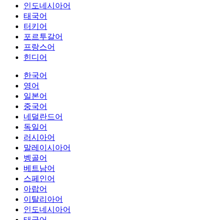
인도네시아어
태국어
터키어
포르투갈어
프랑스어
힌디어
한국어
영어
일본어
중국어
네덜란드어
독일어
러시아어
말레이시아어
벵골어
베트남어
스페인어
아랍어
이탈리아어
인도네시아어
태국어