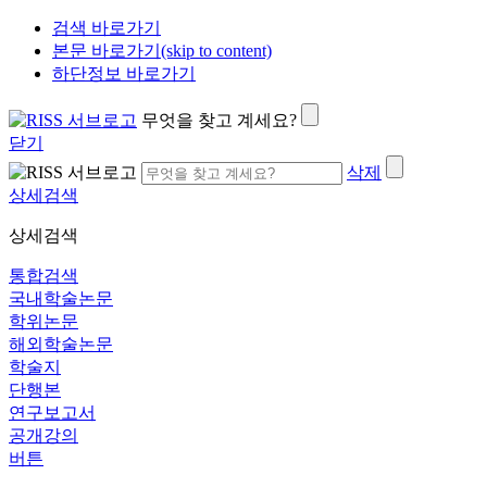
검색 바로가기
본문 바로가기(skip to content)
하단정보 바로가기
무엇을 찾고 계세요?
닫기
삭제
상세검색
상세검색
통합검색
국내학술논문
학위논문
해외학술논문
학술지
단행본
연구보고서
공개강의
버튼