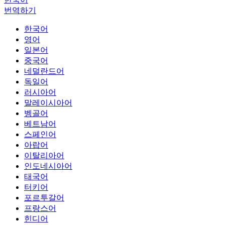
번역하기
한국어
영어
일본어
중국어
네덜란드어
독일어
러시아어
말레이시아어
벵골어
베트남어
스페인어
아랍어
이탈리아어
인도네시아어
태국어
터키어
포르투갈어
프랑스어
힌디어