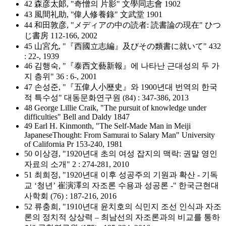
42 森彦太郞, "奇憎의 片影" 文學同志會 1902
43 風間礼助, "偉人修養錄" 文武堂 1901
44 和田敦彦, "メディアの中の読者: 読書論の現在" ひつ
じ書房 112-166, 2002
45 山宮允, "『西國立志編』及びその類書に就いて" 432
: 22-, 1939
46 김행숙, "『泰西文藝新報』에 나타난 근대성의 두 가
지 층위" 36 : 6-, 2001
47 손성준, "『五偉人小歷史』와 1900년대 번역의 한국
적 특수성" 대동문화연구원 (84) : 347-386, 2013
48 George Lillie Craik, "The pursuit of knowledge under
difficulties" Bell and Daldy 1847
49 Earl H. Kinmonth, "The Self-Made Man in Meiji
JapaneseThought: From Samurai to Salary Man" University
of California Pr 153-240, 1981
50 이상경, "1920년대 초의 여성 잡지의 맥락: 권말 영인
자료의 소개" 2 : 274-281, 2010
51 최희정, "1920년대 이후 성공주의 기원과 확산 - 기독
교 ‘청년’ 崔演澤의 자조론 수용과 성공론 -" 한국근현대
사학회 (76) : 187-216, 2016
52 류충희, "1910년대 윤치호의 식민지 조선 인식과 자조
론의 정치적 상상력 – 최남선의 자조론과의 비교를 통하