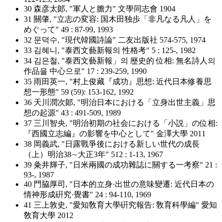
30 森彦太郞, "軍人と膽力" 文學同志會 1904
31 關肇, "立志の変容: 国木田独歩「非凡なる凡人」を
めぐって" 49 : 87-99, 1993
32 문덕수, "現代韓國詩論" 二友出版社 574-575, 1974
33 김혜니, "泰西文藝新報의 性格考" 5 : 125-, 1982
34 김은철, "泰西文藝新報」의 歷史的 位相: 無名詩人의
作品을 中心으로" 17 : 239-259, 1990
35 雨田英一, "村上俊藏『成功』思想: 近代日本修養思
想一形態" 59 (59): 153-162, 1992
36 天川潤次郞, "明治日本における「立身出世主義」思
想の起源" 43 : 491-509, 1989
37 三川智央, "明治初期の社会における「小説」の位相:
『西國立志編』の影響を中心として" 金澤大學 2011
38 岡義武, "日露戰爭後における新しい世代の成長
（上）明治38∼大正3年" 512 : 1-13, 1967
39 粂井輝子, "日米兩國の成功雜誌に關する一考察" 21 :
93-, 1987
40 門脇厚司, "日本的立身·出世の意味變遷: 近代日本の
情神形成硏究·覺書" 24 : 94-110, 1969
41 三上敦史, "愛知敎育大學硏究報告: 敎育科學編" 愛知
敎育大學 2012