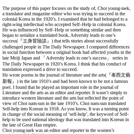
The purpose of this paper focuses on the study of, Choi young-taek,
a translator and magazine editor who was trying to succeed in the
colonial Korea in the 1920’s. I examined that he had belonged to a
right-wing intellectual who accepted Self–Help in colonial Korea.
He was influenced by Self–Help or something similar and then
began to serialize a translated book, Adversity leads to one’s
success(『立身冒險談』) that tells stories about successfully
challenged people in The Daily Newspaper. I compared differences
in social function between a original book had affected youths in the
late Meiji Japan and 「Adversity leads to one’s success」 series in
The Daily Newspaper in 1920’s Korea. I think that his conduct of
translation expressed a drive to succeed.
He wrote poems in the journal of literature and the arts(『泰西文藝
新報』) in the late 1910’s and had been known to be not a famous
poet. I found that he played an important role in the journal of
Literature and the arts as an editor and reporter. It wasn’t simply to
introduce western literature and the arts but reflected the point of
view of Choi nam-sun in the late 1910’s. Choi nam-sun translated
Self-help into Korean in 1918. As you know, It was a turning point
in change of the social meaning of ‘self-help’, the keyword of Self-
help to be used national ideology that was translated into Korean in
the late of Great Han empire.
Choi young-taek was an editor and reporter in the women’s