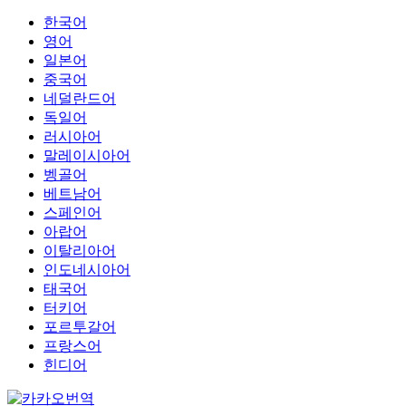
한국어
영어
일본어
중국어
네덜란드어
독일어
러시아어
말레이시아어
벵골어
베트남어
스페인어
아랍어
이탈리아어
인도네시아어
태국어
터키어
포르투갈어
프랑스어
힌디어