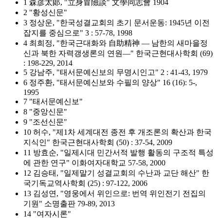
1 森彦太郞, "立身冒險談" 文學同志會 1904
2 "황성신문"
3 정상운, "한국성결교회의 초기 문서운동: 1945년 이전
잡지를 중심으로" 3 : 57-78, 1998
4 최희정, "한국근대화와 自助精神 ― 남한의 새마을정
신과 북한 자력갱생론의 연원―" 한국근현대사학회 (69)
: 198-229, 2014
5 강남주, "태서문예신보의 무명시인고" 2 : 41-43, 1979
6 정주환, "태서문예신보와 수필의 양상" 16 (16): 5-,
1995
7 "태서문예신보"
8 "중앙신문"
9 "조선신문"
10 허수, "제1차 세계대전 종전 후 개조론의 확산과 한국
지식인" 한국근현대사학회 (50) : 37-54, 2009
11 방효순, "일제시대 민간서적 발행 활동의 구조적 특성
에 관한 연구" 이화여자대학교 57-58, 2000
12 김승태, "일제말기 성결교회의 수난과 교단 해산" 한
국기독교역사학회 (25) : 97-122, 2006
13 김성연, "영웅에서 위인으로: 번역 위인전기 전집의
기원" 소명출판 79-89, 2013
14 "여자시론"