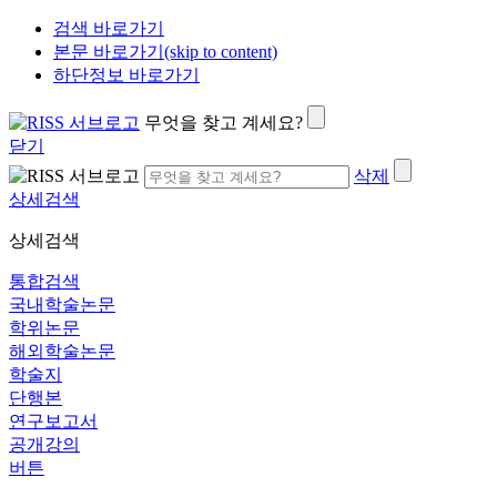
검색 바로가기
본문 바로가기(skip to content)
하단정보 바로가기
무엇을 찾고 계세요?
닫기
삭제
상세검색
상세검색
통합검색
국내학술논문
학위논문
해외학술논문
학술지
단행본
연구보고서
공개강의
버튼