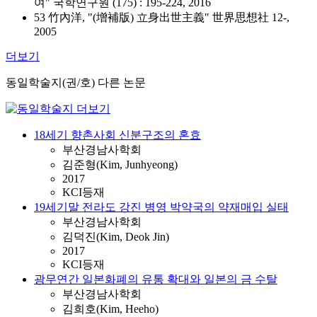
여" 국학연구원 (175) : 195-224, 2016
53 竹內洋, "(增補版) 立身出世主義" 世界思想社 12-,
2005
더보기
동일학술지(권/호) 다른 논문
18세기 향촌사회 신분구조의 혼효
부산경남사학회
김준형(Kim, Junhyeong)
2017
KCI등재
19세기말 전라도 강진 병영 박약국의 약재매입 실태
부산경남사학회
김덕진(Kim, Deok Jin)
2017
KCI등재
광무연간 일본화폐의 유통 확대와 일본의 금 수탈
부산경남사학회
김희호(Kim, Heeho)