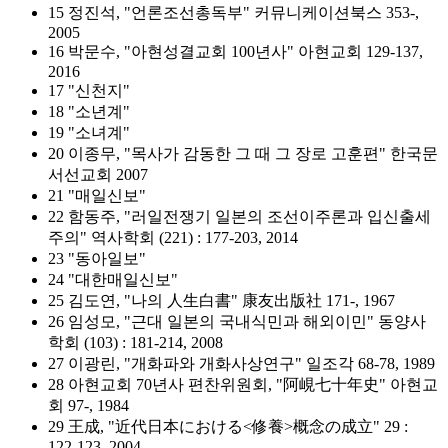
15 정진석, "언론조선총독부" 커뮤니케이션북스 353-,
2005
16 박문수, "아현성결교회 100년사" 아현교회 129-137,
2016
17 "신천지"
18 "소년계"
19 "소녀계"
20 이종무, "목사가 감동한 그 때 그 장로 고훈편" 한국문
서선교회 2007
21 "매일신보"
22 함동주, "러일전쟁기 일본의 조선이주론과 입신출세
주의" 역사학회 (221) : 177-203, 2014
23 "동아일보"
24 "대한매일신보"
25 김도연, "나의 人生白書" 康友出版社 171-, 1967
26 임성모, "근대 일본의 국내식민과 해외이민" 동양사
학회 (103) : 181-214, 2008
27 이광린, "개화파와 개화사상연구" 일조각 68-78, 1989
28 아현교회 70년사 편찬위원회, "阿峴七十年史" 아현교
회 97-, 1984
29 王成, "近代日本における<修養>概念の成立" 29 :
122-123, 2004