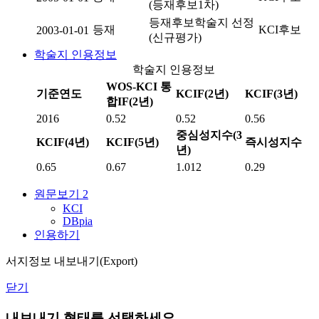
(등재후보1차)
등재후보학술지 선정
등재
KCI후보
2003-01-01
(신규평가)
학술지 인용정보
학술지 인용정보
WOS-KCI 통
기준연도
KCIF(2년)
KCIF(3년)
합IF(2년)
2016
0.52
0.52
0.56
중심성지수(3
KCIF(4년)
KCIF(5년)
즉시성지수
년)
0.65
0.67
1.012
0.29
원문보기
2
KCI
DBpia
인용하기
서지정보 내보내기(Export)
닫기
내보내기 형태를 선택하세요