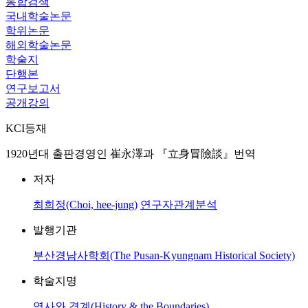
통합검색
국내학술논문
학위논문
해외학술논문
학술지
단행본
연구보고서
공개강의
KCI등재
1920년대 출판경영인 崔永澤과 『立身冒險談』번역
저자
최희정(Choi, hee-jung)
연구자관계분석
발행기관
부산경남사학회(The Pusan-Kyungnam Historical Society)
학술지명
역사와 경계(History & the Boundaries)