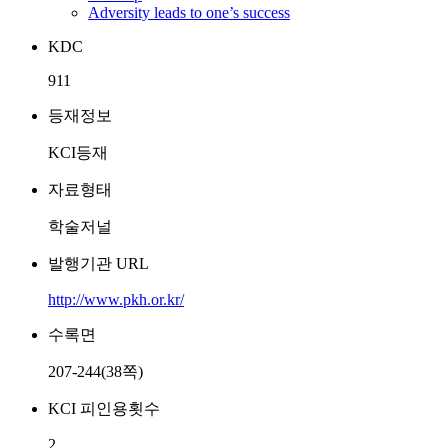
Adversity leads to one’s success
KDC
911
등재정보
KCI등재
자료형태
학술저널
발행기관 URL
http://www.pkh.or.kr/
수록면
207-244(38쪽)
KCI 피인용횟수
2