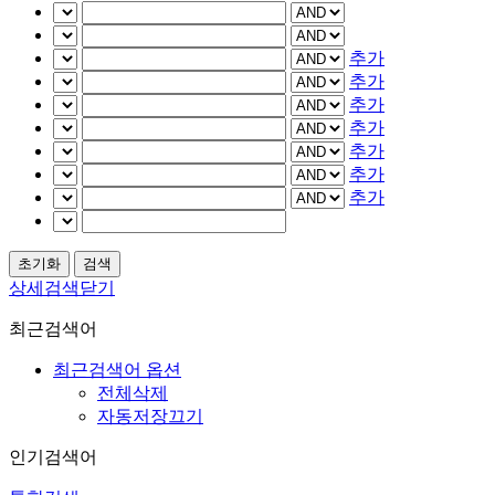
추가
추가
추가
추가
추가
추가
추가
상세검색닫기
최근검색어
최근검색어 옵션
전체삭제
자동저장끄기
인기검색어