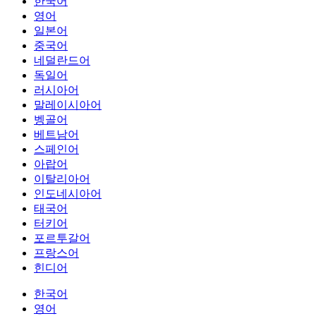
한국어
영어
일본어
중국어
네덜란드어
독일어
러시아어
말레이시아어
벵골어
베트남어
스페인어
아랍어
이탈리아어
인도네시아어
태국어
터키어
포르투갈어
프랑스어
힌디어
한국어
영어