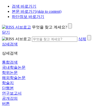
검색 바로가기
본문 바로가기(skip to content)
하단정보 바로가기
무엇을 찾고 계세요?
닫기
삭제
상세검색
상세검색
통합검색
국내학술논문
학위논문
해외학술논문
학술지
단행본
연구보고서
공개강의
버튼