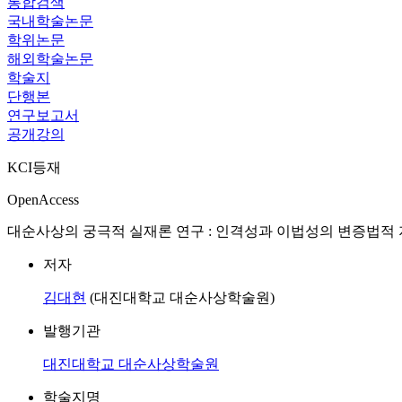
통합검색
국내학술논문
학위논문
해외학술논문
학술지
단행본
연구보고서
공개강의
KCI등재
OpenAccess
대순사상의 궁극적 실재론 연구 : 인격성과 이법성의 변증법적 지양과 종합을 
저자
김대현
(대진대학교 대순사상학술원)
발행기관
대진대학교 대순사상학술원
학술지명