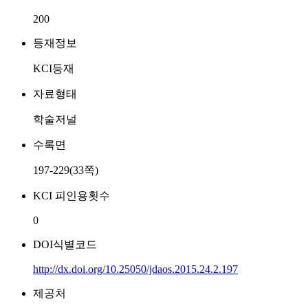
200
등재정보
KCI등재
자료형태
학술저널
수록면
197-229(33쪽)
KCI 피인용횟수
0
DOI식별코드
http://dx.doi.org/10.25050/jdaos.2015.24.2.197
제공처