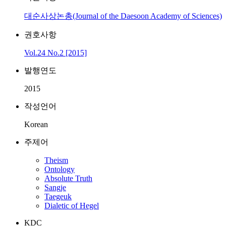
대순사상논총(Journal of the Daesoon Academy of Sciences)
권호사항
Vol.24 No.2 [2015]
발행연도
2015
작성언어
Korean
주제어
Theism
Ontology
Absolute Truth
Sangje
Taegeuk
Dialetic of Hegel
KDC