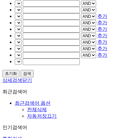
추가
추가
추가
추가
추가
추가
추가
상세검색닫기
최근검색어
최근검색어 옵션
전체삭제
자동저장끄기
인기검색어