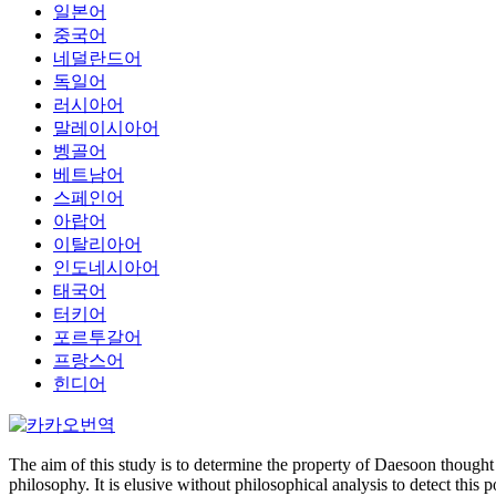
일본어
중국어
네덜란드어
독일어
러시아어
말레이시아어
벵골어
베트남어
스페인어
아랍어
이탈리아어
인도네시아어
태국어
터키어
포르투갈어
프랑스어
힌디어
The aim of this study is to determine the property of Daesoon thought 
philosophy. It is elusive without philosophical analysis to detect this 