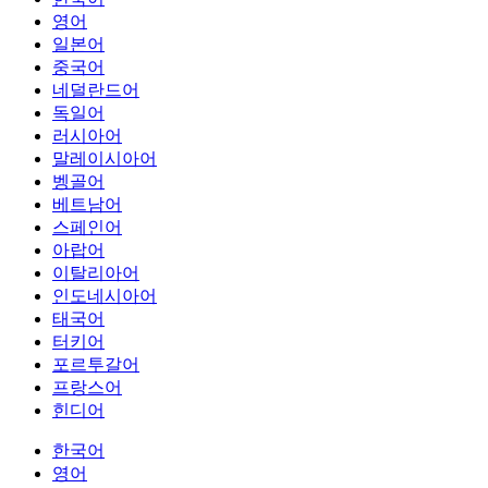
영어
일본어
중국어
네덜란드어
독일어
러시아어
말레이시아어
벵골어
베트남어
스페인어
아랍어
이탈리아어
인도네시아어
태국어
터키어
포르투갈어
프랑스어
힌디어
한국어
영어