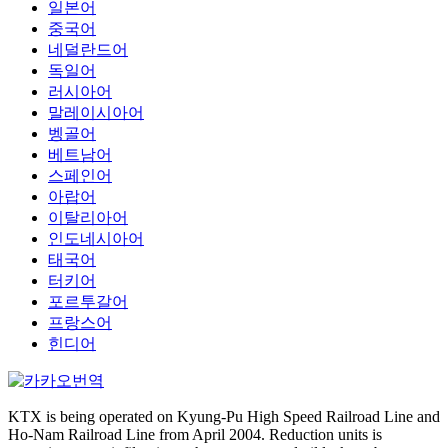
일본어
중국어
네덜란드어
독일어
러시아어
말레이시아어
벵골어
베트남어
스페인어
아랍어
이탈리아어
인도네시아어
태국어
터키어
포르투갈어
프랑스어
힌디어
KTX is being operated on Kyung-Pu High Speed Railroad Line and
Ho-Nam Railroad Line from April 2004. Reduction units is