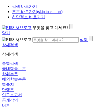
검색 바로가기
본문 바로가기(skip to content)
하단정보 바로가기
무엇을 찾고 계세요?
닫기
삭제
상세검색
상세검색
통합검색
국내학술논문
학위논문
해외학술논문
학술지
단행본
연구보고서
공개강의
버튼