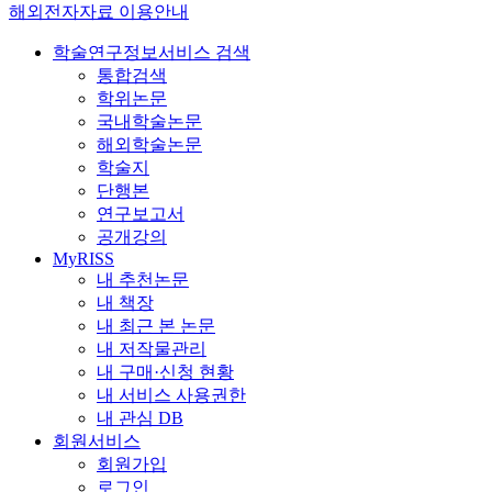
해외전자자료 이용안내
학술연구정보서비스 검색
통합검색
학위논문
국내학술논문
해외학술논문
학술지
단행본
연구보고서
공개강의
MyRISS
내 추천논문
내 책장
내 최근 본 논문
내 저작물관리
내 구매·신청 현황
내 서비스 사용권한
내 관심 DB
회원서비스
회원가입
로그인