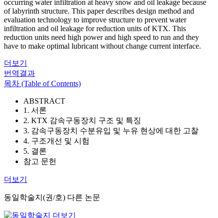
occurring water infiltration at heavy snow and oil leakage because
of labyrinth structure. This paper describes design method and
evaluation technology to improve structure to prevent water
infiltration and oil leakage for reduction units of KTX. This
reduction units need high power and high speed to run and they
have to make optimal lubricant without change current interface.
더보기
번역결과
목차 (Table of Contents)
ABSTRACT
1. 서론
2. KTX 감속구동장치 구조 및 특징
3. 감속구동장치 수분유입 및 누유 현상에 대한 고찰
4. 구조개선 및 시험
5. 결론
참고 문헌
더보기
동일학술지(권/호) 다른 논문