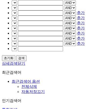
추가
추가
추가
추가
추가
추가
추가
상세검색닫기
최근검색어
최근검색어 옵션
전체삭제
자동저장끄기
인기검색어