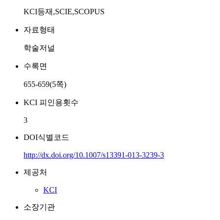
KCI등재,SCIE,SCOPUS
자료형태
학술저널
수록면
655-659(5쪽)
KCI 피인용횟수
3
DOI식별코드
http://dx.doi.org/10.1007/s13391-013-3239-3
제공처
KCI
소장기관