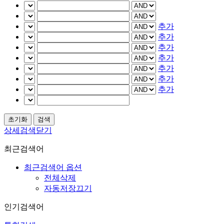
추가
추가
추가
추가
추가
추가
추가
상세검색닫기
최근검색어
최근검색어 옵션
전체삭제
자동저장끄기
인기검색어