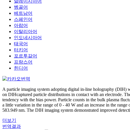
말레이시아어
벵골어
베트남어
스페인어
아랍어
이탈리아어
인도네시아어
태국어
터키어
포르투갈어
프랑스어
힌디어
A particle imaging system adopting digital in-line holography (DIH) wa
on DIHcaptured particle distributions in contact with an electrode. T
tendency with the bias power. Particle counts in the bulk plasma fluc
a little variation in the range of 0 - 40 W and an increase in the rang
583.949 nm. The DIH imaging system demonstrated improved detection 
더보기
번역결과