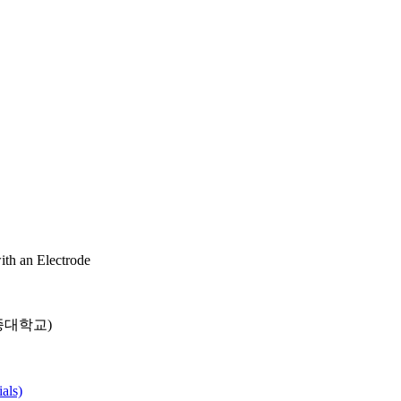
ith an Electrode
종대학교)
als)