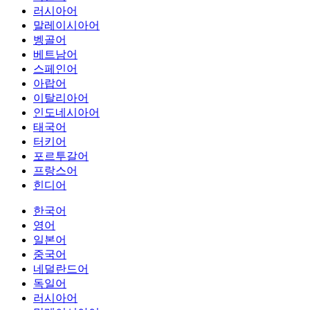
러시아어
말레이시아어
벵골어
베트남어
스페인어
아랍어
이탈리아어
인도네시아어
태국어
터키어
포르투갈어
프랑스어
힌디어
한국어
영어
일본어
중국어
네덜란드어
독일어
러시아어