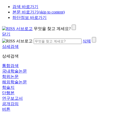
검색 바로가기
본문 바로가기(skip to content)
하단정보 바로가기
무엇을 찾고 계세요?
닫기
삭제
상세검색
상세검색
통합검색
국내학술논문
학위논문
해외학술논문
학술지
단행본
연구보고서
공개강의
버튼