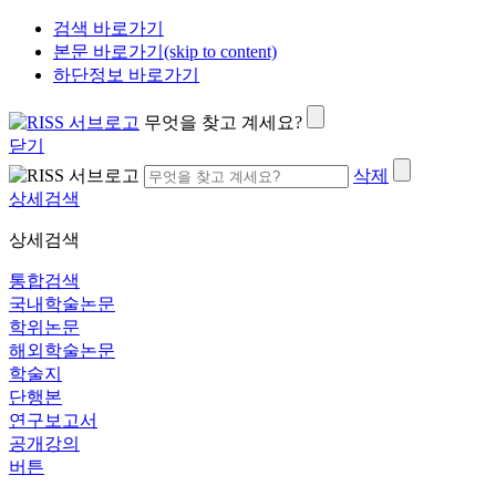
검색 바로가기
본문 바로가기(skip to content)
하단정보 바로가기
무엇을 찾고 계세요?
닫기
삭제
상세검색
상세검색
통합검색
국내학술논문
학위논문
해외학술논문
학술지
단행본
연구보고서
공개강의
버튼