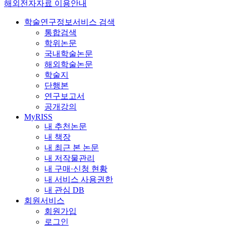
해외전자자료 이용안내
학술연구정보서비스 검색
통합검색
학위논문
국내학술논문
해외학술논문
학술지
단행본
연구보고서
공개강의
MyRISS
내 추천논문
내 책장
내 최근 본 논문
내 저작물관리
내 구매·신청 현황
내 서비스 사용권한
내 관심 DB
회원서비스
회원가입
로그인