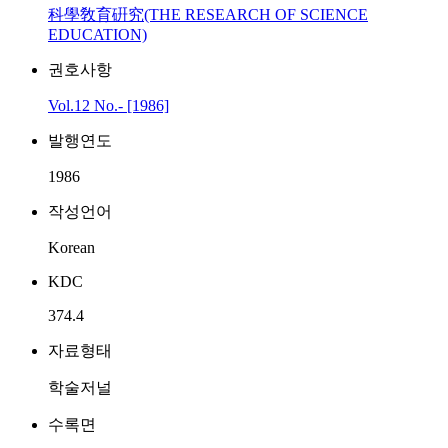
科學敎育硏究(THE RESEARCH OF SCIENCE
EDUCATION)
권호사항
Vol.12 No.- [1986]
발행연도
1986
작성언어
Korean
KDC
374.4
자료형태
학술저널
수록면