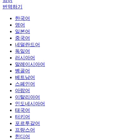
영어
번역하기
한국어
영어
일본어
중국어
네덜란드어
독일어
러시아어
말레이시아어
벵골어
베트남어
스페인어
아랍어
이탈리아어
인도네시아어
태국어
터키어
포르투갈어
프랑스어
힌디어