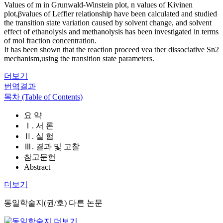
Values of m in Grunwald-Winstein plot, n values of Kivinen
plot,βvalues of Leffler relationship have been calculated and studied
the transition state variation caused by solvent change, and solvent
effect of ethanolysis and methanolysis has been investigated in terms
of mol fraction concentration.
It has been shown that the reaction proceed vea ther dissociative Sn2
mechanism,using the transition state parameters.
더보기
번역결과
목차 (Table of Contents)
요 약
Ⅰ. 서 론
Ⅱ. 실 험
Ⅲ. 결과 및 고찰
참고문헌
Abstract
더보기
동일학술지(권/호) 다른 논문