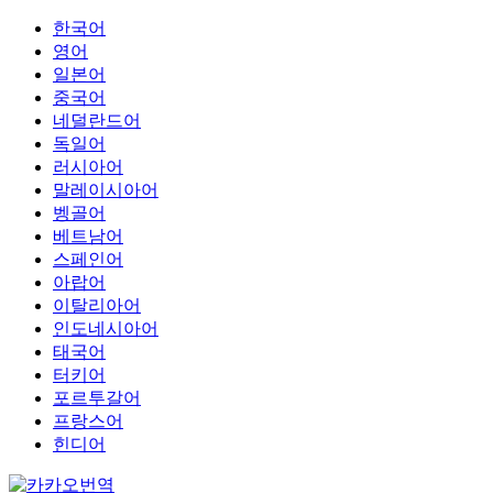
한국어
영어
일본어
중국어
네덜란드어
독일어
러시아어
말레이시아어
벵골어
베트남어
스페인어
아랍어
이탈리아어
인도네시아어
태국어
터키어
포르투갈어
프랑스어
힌디어