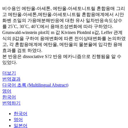
비수용인 에탄올-아세톤, 에탄올-아세토니트릴 혼합용매 그리
고 메탄올-아세톤,메탄올-아세토니트릴 혼합용매계에서 시안
화벤 조일의 가용매분해반응에 대한 유사 일차반응속도상수
를 25˚C, 30˚C, 40˚C에서 용매조성변화에 따라 구하였다.
Grunwald-winstein plot의 m 값 Kivinen Plotdml n값, Leffer 관계
식의 β값을 구하여 용매변화에 따른 전이상태변화를 논의하였
고, 각 혼합용매계에 에탄올, 메탄올의 몰분율에 입각한 용매
효과를 검토 하였다.
본 반응은 dissociative S?2 반응 메카니즘으로 진행됨을 알 수
있었다.
더보기
번역결과
다국어 초록 (Multilingual Abstract)
영어
한국어
번역하기
한국어
영어
일본어