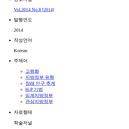
Vol.2014 No.8 [2014]
발행연도
2014
작성언어
Korean
주제어
고령화
지방정부 유형
장래 인구 추계
H-P 기법
임계지방정부
관심지방정부
자료형태
학술저널