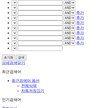
추가
추가
추가
추가
추가
추가
추가
상세검색닫기
최근검색어
최근검색어 옵션
전체삭제
자동저장끄기
인기검색어