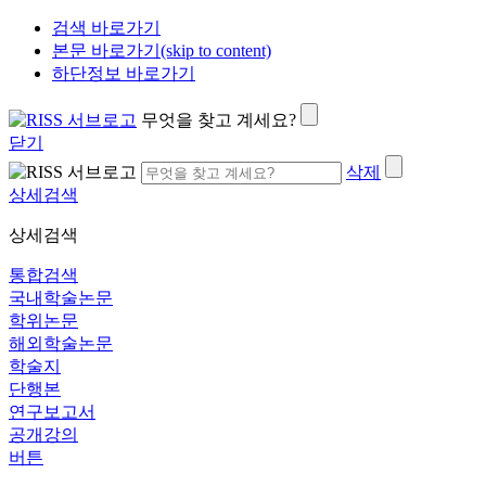
검색 바로가기
본문 바로가기(skip to content)
하단정보 바로가기
무엇을 찾고 계세요?
닫기
삭제
상세검색
상세검색
통합검색
국내학술논문
학위논문
해외학술논문
학술지
단행본
연구보고서
공개강의
버튼