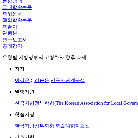
통합검색
국내학술논문
학위논문
해외학술논문
학술지
단행본
연구보고서
공개강의
유형별 지방정부의 고령화와 향후 과제
저자
이경은
;
김순은
연구자관계분석
발행기관
한국지방정부학회(The Korean Association for Local Governme
학술지명
한국지방정부학회 학술대회자료집
권호사항