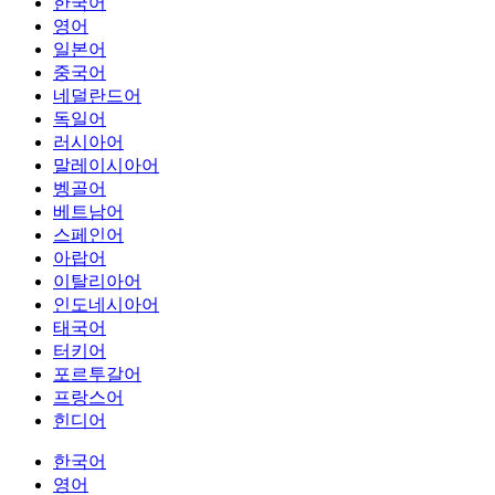
한국어
영어
일본어
중국어
네덜란드어
독일어
러시아어
말레이시아어
벵골어
베트남어
스페인어
아랍어
이탈리아어
인도네시아어
태국어
터키어
포르투갈어
프랑스어
힌디어
한국어
영어