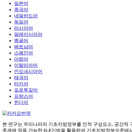
일본어
중국어
네덜란드어
독일어
러시아어
말레이시아어
벵골어
베트남어
스페인어
아랍어
이탈리아어
인도네시아어
태국어
터키어
포르투갈어
프랑스어
힌디어
본 연구는 우리나라의 기초지방정부를 인적 구성요소, 공간적 구
추계에 적용 가능한 H-P기법을 활용하여 기초지방정부수준에서