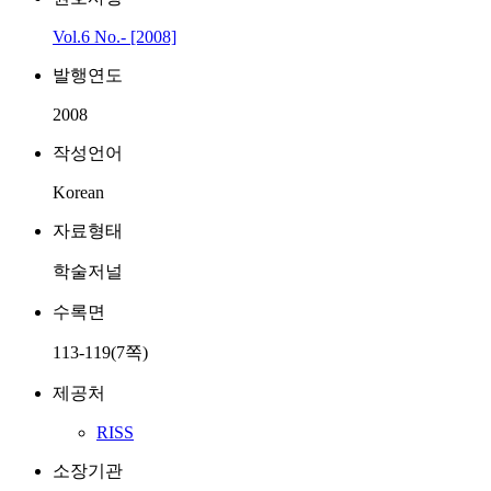
Vol.6 No.- [2008]
발행연도
2008
작성언어
Korean
자료형태
학술저널
수록면
113-119(7쪽)
제공처
RISS
소장기관