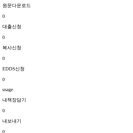
원문다운로드
0
대출신청
0
복사신청
0
EDDS신청
0
usage
내책장담기
0
내보내기
0