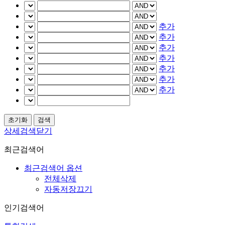
추가
추가
추가
추가
추가
추가
추가
상세검색닫기
최근검색어
최근검색어 옵션
전체삭제
자동저장끄기
인기검색어