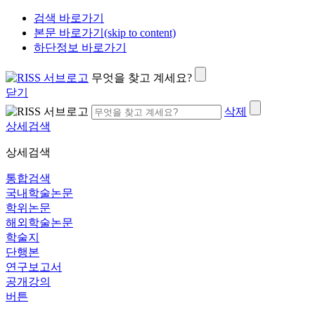
검색 바로가기
본문 바로가기(skip to content)
하단정보 바로가기
무엇을 찾고 계세요?
닫기
삭제
상세검색
상세검색
통합검색
국내학술논문
학위논문
해외학술논문
학술지
단행본
연구보고서
공개강의
버튼