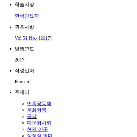
학술지명
한국민요학
권호사항
Vol.51 No.- [2017]
발행연도
2017
작성언어
Korean
주제어
민족공동체
문화항목
공감
다문화사회
현재-이곳
상징적 의미