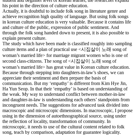
student and beginner level of korean learner, the researcher expand
his point in the direction of culture education.
Actually, it is doubtful to include folk song in literature genre and
achieve recognition high quality of language. But using folk songs
in korean culture education is very valuable. Because it contains life
and culture of the public, expression of public sentiment. And
through the folk song handed down to present, it is also possible to
explain present culture.
The study which have been made is classified roughly into sampling
culture items and a plan of practical use <시집살이 노래 song of
woman’s married life> for marriage migrant women who is one of
second class-citizens. The song of <시집살이 노래 song of
woman’s married life> has great value in Korean culture education.
Because through stepping into daughters-in-law’s shoes, we can
appreciate their sentiment and then prepare the basis of
communication. But my ‘empathy’ is different from Kim Hye Jin,
Ha Yun Seop. In that their ‘empathy’ is based on understanding of
the weak. My way to understand conflict between mother-in-law
and daughter-in-law is understanding each others’ standpoints from
incongruent needs. The suggestions for advanced task divided into
macroscopic and microscopic dimensions. In macroscopic, I propose
using in the dimension of autoethnographical source, using under
the reflection of locality, transformation of community. In
microscopic, it needs to use of the cultural content related to folk
song, teach by comparison, adaptation for guarantee logicality.