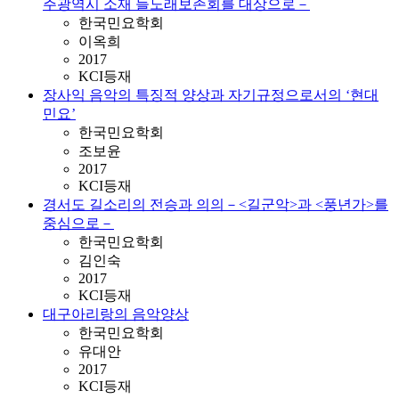
주광역시 소재 들노래보존회를 대상으로－
한국민요학회
이옥희
2017
KCI등재
장사익 음악의 특징적 양상과 자기규정으로서의 ‘현대
민요’
한국민요학회
조보윤
2017
KCI등재
경서도 길소리의 전승과 의의－<길군악>과 <풍년가>를
중심으로－
한국민요학회
김인숙
2017
KCI등재
대구아리랑의 음악양상
한국민요학회
유대안
2017
KCI등재