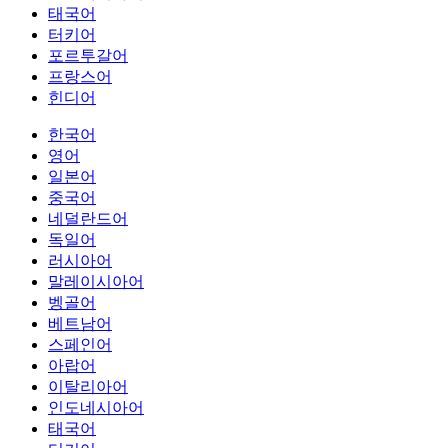
태국어
터키어
포르투갈어
프랑스어
힌디어
한국어
영어
일본어
중국어
네덜란드어
독일어
러시아어
말레이시아어
벵골어
베트남어
스페인어
아랍어
이탈리아어
인도네시아어
태국어