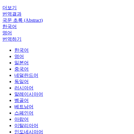
더보기
번역결과
국문 초록 (Abstract)
한국어
영어
번역하기
한국어
영어
일본어
중국어
네덜란드어
독일어
러시아어
말레이시아어
벵골어
베트남어
스페인어
아랍어
이탈리아어
인도네시아어