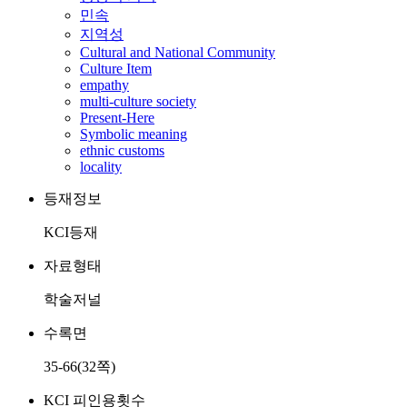
민속
지역성
Cultural and National Community
Culture Item
empathy
multi-culture society
Present-Here
Symbolic meaning
ethnic customs
locality
등재정보
KCI등재
자료형태
학술저널
수록면
35-66(32쪽)
KCI 피인용횟수