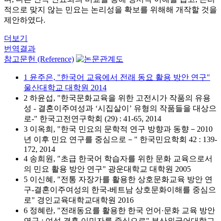
적으로 맞지 않는 민요는 논리성을 확보를 위해해 개작할 것을
제안하였다.
더보기
번역결과
참고문헌 (Reference)
1 윤주은, "한국어 교육에서 전래 동요 활용 방안 연구"
울산대학교 대학원 2014
2 하윤섭, "한국문화교육을 위한 고전시가 작품의 유용
성 - 결혼이주여성과 ‘시집살이’ 유형의 작품들을 대상으
로-" 한국고전연구학회 (29) : 41-65, 2014
3 이옥희, "한국 민요의 문학적 연구 방향과 동향－2010
년 이후 민요 연구를 중심으로－" 한국민요학회 42 : 139-
172, 2014
4 송희원, "초급 한국어 학습자를 위한 문화 교육으로서
의 민요 활용 방안 연구" 광운대학교 대학원 2005
5 이신혜, "전통 자장가를 활용한 상호문화교육 방안 연
구-결혼이주여성의 한국-베트남 상호문화이해를 중심으
로" 경인교육대학교대학원 2016
6 정혜란, "전래동요를 활용한 한국 언어·문화 교육 방안
연구 : 여성 결혼 이민자를 중심으로" 부산외국어대학교