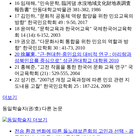
16 임재해, "민속문학, 臨河댐 水沒地域文化財地表調査
報告書" 안동대학교박물관 381-382, 1986
17 김민하, "문화적 공동체 역량 함양을 위한 민요교육의
방향" 한국민요학회 49 : 9-50, 2017
18 윤여탁, "문학교육과 한국어교육" 국제한국어교육학
회 14 (14): 6-152, 2003
19 권오경, "다문화사회 통합을 위한 민요의 역할과 방
향" 한국민요학회 30 : 41-73, 2010
20 徐麗東, "근·현대한·중민요의 대비적 연구 : 아리랑과
섬북민요를 중심으로" 성균관대학교 대학원 2010
21 홍혜준, "고전 작품을 통한 한국어 문화 교육 연구" 국
어교육학회 (21) : 529-555, 2004
22 성기련, "2007년 개정 교육과정에 따른 민요 관련 지
도내용 고찰" 한국민요학회 25 : 187-224, 2009
더보기
동일학술지(권/호) 다른 논문
전승 환경 변화에 따른 들노래보존회의 고민과 선택－광