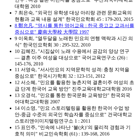
대학원 2010
7 최은숙, "외국인 유학생 대상 아리랑 관련 문화교육의
현황과 교육 내용 설계" 한국민요학회 45 : 179-203, 2015
8 鄭允凡, "영시를 통한 영어교육 : 한국 중고교 교과서를
중심으로" 慶南大學校 大學院 1997
9 이옥희, "열두달을 노래한 민요의 연행 맥락과 시간 의
식" 한국민요학회 30 : 295-322, 2010
10 김혜진, "시집살이 노래 수용에서 공감의 양상 연구
― 결혼 이주 여성을 대상으로" 국어교육연구소 (26) :
145-176, 2010
11 서영숙, "서사민요의 지역문학적 성격: 충청 지역을
중심으로" 한국시가학회 32 : 123-151, 2012
12 서소혜, "민요를 활용한 농촌지역 결혼이주 여성의 초
급 단계 한국어 교육 방안" 진주교육대학교대학원 2016
13 오경석, "민요를 통한 한국문화 교육방안" 한국외국
어대학교대학원 2007
14 이소영, "민요 스토리텔링을 활용한 한국어 수업 방
안-중급 수준의 외국인 학습자를 중심으로" 건국대학교
스토리앤이미지텔링연구소 1 : 2011
15 표인주, "민속에 나타난 ‘불(火)’의 물리적 경험과 기
호적 의미" 비교민속학회 (61) : 139-168, 2016