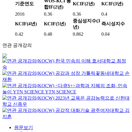
WOS-KCI 통
기준연도
KCIF(2년)
KCIF(3년)
합IF(2년)
2016
0.36
0.36
0.4
중심성지수(3
KCIF(4년)
KCIF(5년)
즉시성지수
년)
0.42
0.48
0.862
0.04
연관 공개강의
한국 민속의 이해
호서대학교
최정
숙
공감과 성장
가톨릭꽃동네대학교
손
재환
<다큐S+>과학과 지혜의 조화, 민속
놀이
YTN SCIENCE
YTN SCIENCE
2023년 교육은 공감능력으로
신한대
학교
신종우
공감적 대화기술
광주여자대학교
김
지흔
원문보기