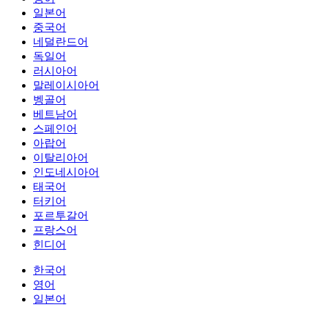
일본어
중국어
네덜란드어
독일어
러시아어
말레이시아어
벵골어
베트남어
스페인어
아랍어
이탈리아어
인도네시아어
태국어
터키어
포르투갈어
프랑스어
힌디어
한국어
영어
일본어