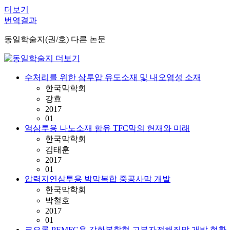
더보기
번역결과
동일학술지(권/호) 다른 논문
수처리를 위한 삼투압 유도소재 및 내오염성 소재
한국막학회
강효
2017
01
역삼투용 나노소재 함유 TFC막의 현재와 미래
한국막학회
김태훈
2017
01
압력지연삼투용 박막복합 중공사막 개발
한국막학회
박철호
2017
01
코오롱 PEMFC용 강화복합형 고분자전해질막 개발 현황