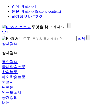
검색 바로가기
본문 바로가기(skip to content)
하단정보 바로가기
무엇을 찾고 계세요?
닫기
삭제
상세검색
상세검색
통합검색
국내학술논문
학위논문
해외학술논문
학술지
단행본
연구보고서
공개강의
버튼