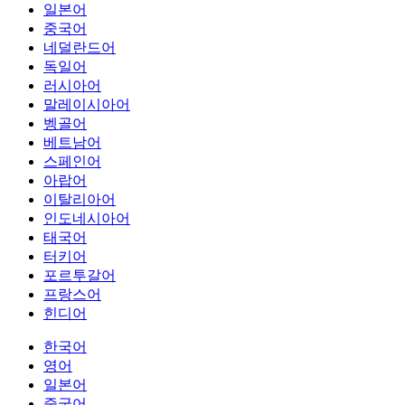
일본어
중국어
네덜란드어
독일어
러시아어
말레이시아어
벵골어
베트남어
스페인어
아랍어
이탈리아어
인도네시아어
태국어
터키어
포르투갈어
프랑스어
힌디어
한국어
영어
일본어
중국어