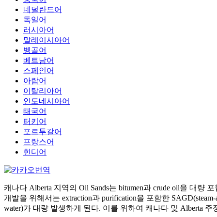
네덜란드어
독일어
러시아어
말레이시아어
벵골어
베트남어
스페인어
아랍어
이탈리아어
인도네시아어
태국어
터키어
포르투갈어
프랑스어
힌디어
캐나다 Alberta 지역의 Oil Sands는 bitumen과 crude 
개발을 위해서는 extraction과 purification을 포함한 SAGD(steam-
water)가 대량 발생하게 된다. 이를 위하여 캐나다 및 Albe