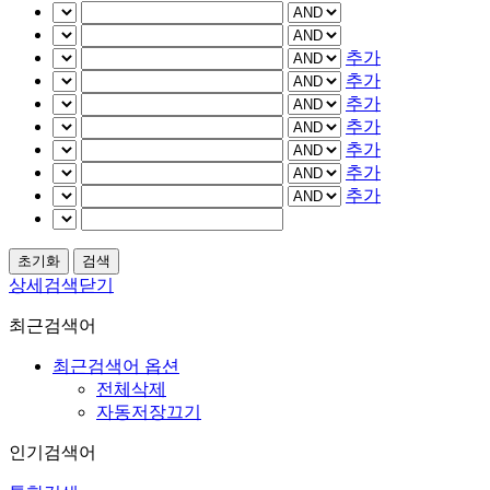
추가
추가
추가
추가
추가
추가
추가
상세검색닫기
최근검색어
최근검색어 옵션
전체삭제
자동저장끄기
인기검색어