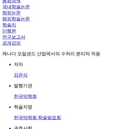
통합검색
국내학술논문
학위논문
해외학술논문
학술지
단행본
연구보고서
공개강의
캐나다 오일샌드 산업에서의 수처리 분리막 적용
저자
김은식
발행기관
한국막학회
학술지명
한국막학회 학술발표회
권호사항