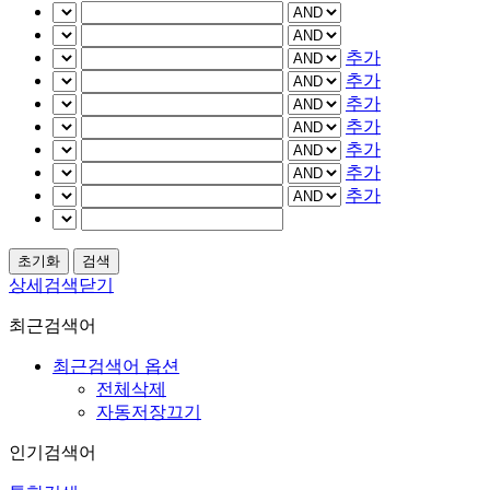
추가
추가
추가
추가
추가
추가
추가
상세검색닫기
최근검색어
최근검색어 옵션
전체삭제
자동저장끄기
인기검색어