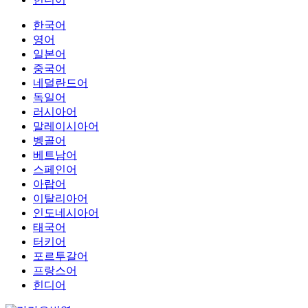
한국어
영어
일본어
중국어
네덜란드어
독일어
러시아어
말레이시아어
벵골어
베트남어
스페인어
아랍어
이탈리아어
인도네시아어
태국어
터키어
포르투갈어
프랑스어
힌디어