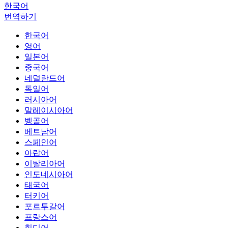
한국어
번역하기
한국어
영어
일본어
중국어
네덜란드어
독일어
러시아어
말레이시아어
벵골어
베트남어
스페인어
아랍어
이탈리아어
인도네시아어
태국어
터키어
포르투갈어
프랑스어
힌디어