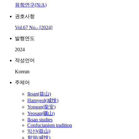
유학연구(N/A)
권호사항
Vol.67 No.- [2024]
발행연도
2024
작성언어
Korean
주제어
Iksan(益山)
Hamyeol(咸悅)
Yongan(龍安)
Yeosan(礪山)
Iksan studies
Confucianism tradition
익산(益山)
함열(咸悅)