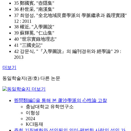
35 鄭國賓, "壺隱集"
36 朴世采, "南溪集"
37 최영성, "全北地域艮齋學派의 學脈繼承과 義理實踐"
12 : 2011
38 權近, "入學圖說"
39 蘇輝冕, "仁山集"
40 "世宗實錄地理志"
41 "三國史記"
42 강문식, "『入學圖說』의 編刊경위와 經學論" 29 :
2013
더보기
동일학술지(권/호) 다른 논문
答問類編󰡕을 통해 본 蘆沙學派의 心性論 고찰
충남대학교 유학연구소
이형성
2024
KCI등재
주희 기질변화와 성인됨의 의미-평범한 사람의 성인 가