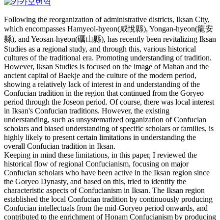
Following the reorganization of administrative districts, Iksan City,
which encompasses Hamyeol-hyeon(咸悅縣), Yongan-hyeon(龍安
縣), and Yeosan-hyeon(礪山縣), has recently been revitalizing Iksan
Studies as a regional study, and through this, various historical
cultures of the traditional era. Promoting understanding of tradition.
However, Iksan Studies is focused on the image of Mahan and the
ancient capital of Baekje and the culture of the modern period,
showing a relatively lack of interest in and understanding of the
Confucian tradition in the region that continued from the Goryeo
period through the Joseon period. Of course, there was local interest
in Iksan's Confucian traditions. However, the existing
understanding, such as unsystematized organization of Confucian
scholars and biased understanding of specific scholars or families, is
highly likely to present certain limitations in understanding the
overall Confucian tradition in Iksan.
Keeping in mind these limitations, in this paper, I reviewed the
historical flow of regional Confucianism, focusing on major
Confucian scholars who have been active in the Iksan region since
the Goryeo Dynasty, and based on this, tried to identify the
characteristic aspects of Confucianism in Iksan. The Iksan region
established the local Confucian tradition by continuously producing
Confucian intellectuals from the mid-Goryeo period onwards, and
contributed to the enrichment of Honam Confucianism by producing