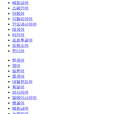
베트남어
스페인어
아랍어
이탈리아어
인도네시아어
태국어
터키어
포르투갈어
프랑스어
힌디어
한국어
영어
일본어
중국어
네덜란드어
독일어
러시아어
말레이시아어
벵골어
베트남어
스페인어