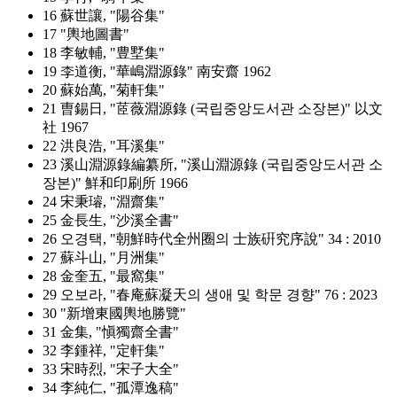
16 蘇世讓, "陽谷集"
17 "輿地圖書"
18 李敏輔, "豊墅集"
19 李道衡, "華嶋淵源錄" 南安齋 1962
20 蘇始萬, "菊軒集"
21 曺錫日, "茝薇淵源錄 (국립중앙도서관 소장본)" 以文
社 1967
22 洪良浩, "耳溪集"
23 溪山淵源錄編纂所, "溪山淵源錄 (국립중앙도서관 소
장본)" 鮮和印刷所 1966
24 宋秉璿, "淵齋集"
25 金長生, "沙溪全書"
26 오경택, "朝鮮時代全州圈의 士族硏究序說" 34 : 2010
27 蘇斗山, "月洲集"
28 金奎五, "最窩集"
29 오보라, "春庵蘇凝天의 생애 및 학문 경향" 76 : 2023
30 "新增東國輿地勝覽"
31 金集, "愼獨齋全書"
32 李鍾祥, "定軒集"
33 宋時烈, "宋子大全"
34 李純仁, "孤潭逸稿"