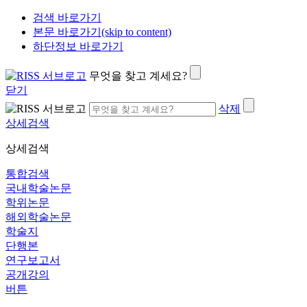
검색 바로가기
본문 바로가기(skip to content)
하단정보 바로가기
무엇을 찾고 계세요?
닫기
삭제
상세검색
상세검색
통합검색
국내학술논문
학위논문
해외학술논문
학술지
단행본
연구보고서
공개강의
버튼