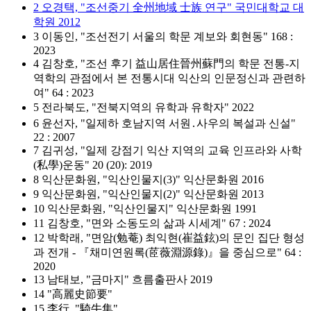
2 오경택, "조선중기 全州地域 士族 연구" 국민대학교 대
학원 2012
3 이동인, "조선전기 서울의 학문 계보와 회현동" 168 :
2023
4 김창호, "조선 후기 益山居住晉州蘇門의 학문 전통-지
역학의 관점에서 본 전통시대 익산의 인문정신과 관련하
여" 64 : 2023
5 전라북도, "전북지역의 유학과 유학자" 2022
6 윤선자, "일제하 호남지역 서원․사우의 복설과 신설"
22 : 2007
7 김귀성, "일제 강점기 익산 지역의 교육 인프라와 사학
(私學)운동" 20 (20): 2019
8 익산문화원, "익산인물지(3)" 익산문화원 2016
9 익산문화원, "익산인물지(2)" 익산문화원 2013
10 익산문화원, "익산인물지" 익산문화원 1991
11 김창호, "면와 소동도의 삶과 시세계" 67 : 2024
12 박학래, "면암(勉菴) 최익현(崔益鉉)의 문인 집단 형성
과 전개 - 『채미연원록(茝薇淵源錄)』을 중심으로" 64 :
2020
13 남태보, "금마지" 흐름출판사 2019
14 "高麗史節要"
15 李行, "騎牛集"