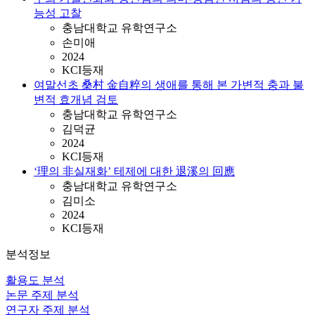
능성 고찰
충남대학교 유학연구소
손미애
2024
KCI등재
여말선초 桑村 金自粹의 생애를 통해 본 가변적 충과 불
변적 효개념 검토
충남대학교 유학연구소
김덕균
2024
KCI등재
‘理의 非실재화’ 테제에 대한 退溪의 回應
충남대학교 유학연구소
김미소
2024
KCI등재
분석정보
활용도 분석
논문 주제 분석
연구자 주제 분석