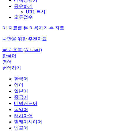
내책장담기
공유하기
URL 복사
오류접수
이 자료를 본 이용자가 본 자료
나만을 위한 추천자료
국문 초록 (Abstract)
한국어
영어
번역하기
한국어
영어
일본어
중국어
네덜란드어
독일어
러시아어
말레이시아어
벵골어