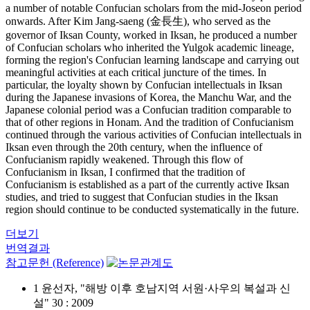
a number of notable Confucian scholars from the mid-Joseon period
onwards. After Kim Jang-saeng (金長生), who served as the
governor of Iksan County, worked in Iksan, he produced a number
of Confucian scholars who inherited the Yulgok academic lineage,
forming the region's Confucian learning landscape and carrying out
meaningful activities at each critical juncture of the times. In
particular, the loyalty shown by Confucian intellectuals in Iksan
during the Japanese invasions of Korea, the Manchu War, and the
Japanese colonial period was a Confucian tradition comparable to
that of other regions in Honam. And the tradition of Confucianism
continued through the various activities of Confucian intellectuals in
Iksan even through the 20th century, when the influence of
Confucianism rapidly weakened. Through this flow of
Confucianism in Iksan, I confirmed that the tradition of
Confucianism is established as a part of the currently active Iksan
studies, and tried to suggest that Confucian studies in the Iksan
region should continue to be conducted systematically in the future.
더보기
번역결과
참고문헌 (Reference)
1 윤선자, "해방 이후 호남지역 서원·사우의 복설과 신
설" 30 : 2009