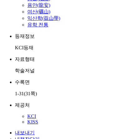
용안(龍安)
여산(礪山)
익산학(益山學)
유학 전통
등재정보
KCI등재
자료형태
학술저널
수록면
1-31(31쪽)
제공처
KCI
KISS
내보내기