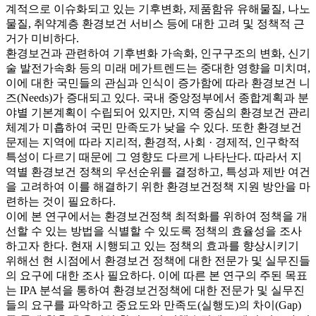
계적으로 이슈화되고 있는 기후변화, 제품함유 유해물질, 나노
물질, 취약계층 환경보건 서비스 등에 대한 고려 및 정책적 근
거가 미비하다.
환경보건과 관련하여 기후변화 가속화, 인구구조의 변화, 신기
술 발전가속화 등의 미래 메가트렌드는 중대한 영향을 미치며,
이에 대한 국민들의 관심과 인식이 증가함에 따라 환경보건 니
즈(Needs)가 증대되고 있다. 국내 중앙정부에서 종합계획과 분
야별 기본계획이 수립되어 있지만, 지역 중심의 환경보건 관리
체계가 미흡하여 국민 만족도가 낮을 수 있다. 또한 환경보건
문제는 지역에 따라 지리적, 환경적, 사회 · 경제적, 인구학적
특성이 다르기 때문에 그 영향도 다르게 나타난다. 따라서 지
역별 환경보건 정책의 우선순위를 결정하고, 특성과 제반 여건
을 고려하여 이를 해결하기 위한 환경보건정책 지원 방안을 마
련하는 것이 필요하다.
이에 본 연구에서는 환경보건정책 최적화를 위하여 정책을 개
선할 수 있는 방법을 식별할 수 있도록 정책의 효율성을 조사
하고자 한다. 현재 시행되고 있는 정책의 효과를 향상시키기
위해선 현 시점에서 환경보건 정책에 대한 전문가 및 실무진들
의 요구에 대한 조사 필요하다. 이에 따른 본 연구의 주된 목표
는 IPA 분석을 통하여 환경보건정책에 대한 전문가 및 실무진
들의 요구를 파악하고 중요도와 만족도(실행도)의 차이(Gap)