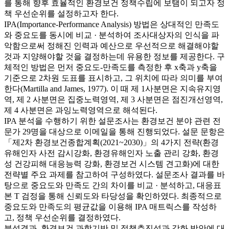
를 통해 향후 효율적인 환경보건 정책수립에 보탬이 되고자 정
책 우선순위를 설정하고자 한다.
IPA(Importance-Performance Analysis) 방법은 상대적인 만족도
와 중요도를 동시에 비교 · 분석하여 조사대상자의 인식을 파
악함으로써 정해진 인력과 예산으로 우선적으로 해결해야할
것과 지양해야할 것을 결정하는데 유용한 정보를 제공한다. 구
체적인 방법은 먼저 중요도-만족도를 측정한 후 x축과 y축을
기준으로 2차원 도표를 표시하고, 그 위치에 따라 의미를 부여
한다(Martilla and James, 1977). 이 때 제 1사분면은 지속유지영
역, 제 2 사분면은 집중노력영역, 제 3 사분면은 점진개선영역,
제 4 사분면은 과잉노력영역으로 해석된다.
IPA 분석을 수행하기 위한 설문조사는 환경보건 분야 관련 전
문가 29명을 대상으로 이메일을 통해 진행되었다. 설문 문항은
「제2차 환경보건종합계획(2021~2030)」의 4가지 전략(환경
유해인자 사전 감시강화, 환경유해인자 노출 관리 강화, 환경
성 건강피해 대응능력 강화, 환경보건 시스템 견고화)에 대한
전략별 주요 과제를 참고하여 구성하였다. 설문조사 결과를 바
탕으로 중요도와 만족도 간의 차이를 비교 · 분석하고, 대응표
본 T 검정을 통해 신뢰도와 타당성을 확인하였다. 최종적으로
중요도와 만족도의 평균값을 이용해 IPA 매트릭스를 작성하
고, 정책 우선순위를 결정하였다.
분석결과, 환경보건 과학기반 및 정책추진성과 강화 방안에 대