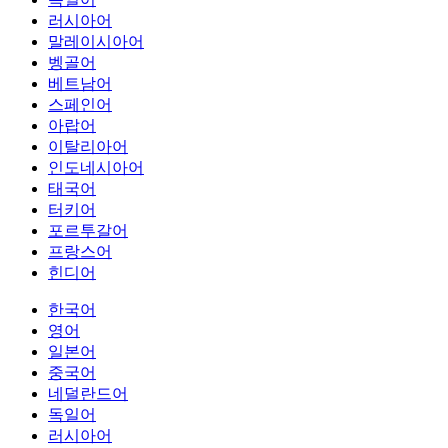
러시아어
말레이시아어
벵골어
베트남어
스페인어
아랍어
이탈리아어
인도네시아어
태국어
터키어
포르투갈어
프랑스어
힌디어
한국어
영어
일본어
중국어
네덜란드어
독일어
러시아어