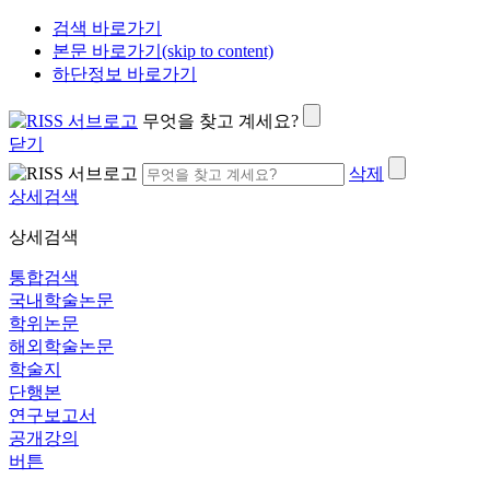
검색 바로가기
본문 바로가기(skip to content)
하단정보 바로가기
무엇을 찾고 계세요?
닫기
삭제
상세검색
상세검색
통합검색
국내학술논문
학위논문
해외학술논문
학술지
단행본
연구보고서
공개강의
버튼