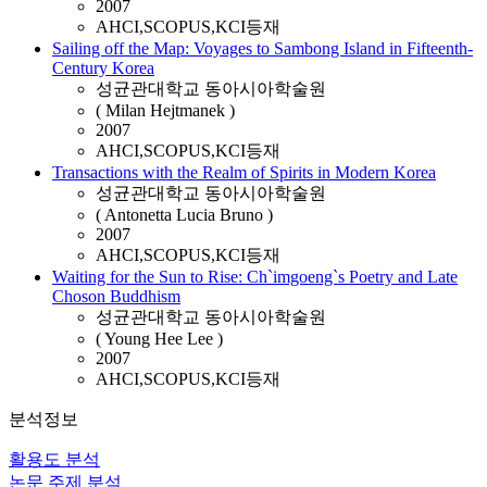
2007
AHCI,SCOPUS,KCI등재
Sailing off the Map: Voyages to Sambong Island in Fifteenth-
Century Korea
성균관대학교 동아시아학술원
( Milan Hejtmanek )
2007
AHCI,SCOPUS,KCI등재
Transactions with the Realm of Spirits in Modern Korea
성균관대학교 동아시아학술원
( Antonetta Lucia Bruno )
2007
AHCI,SCOPUS,KCI등재
Waiting for the Sun to Rise: Ch`imgoeng`s Poetry and Late
Choson Buddhism
성균관대학교 동아시아학술원
( Young Hee Lee )
2007
AHCI,SCOPUS,KCI등재
분석정보
활용도 분석
논문 주제 분석