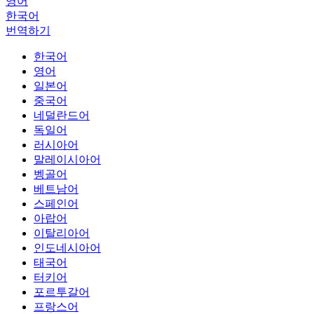
영어
한국어
번역하기
한국어
영어
일본어
중국어
네덜란드어
독일어
러시아어
말레이시아어
벵골어
베트남어
스페인어
아랍어
이탈리아어
인도네시아어
태국어
터키어
포르투갈어
프랑스어