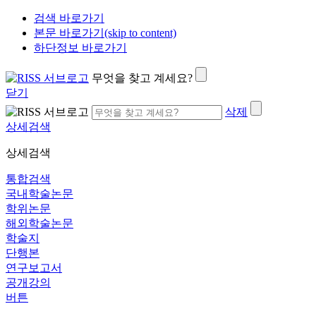
검색 바로가기
본문 바로가기(skip to content)
하단정보 바로가기
무엇을 찾고 계세요?
닫기
삭제
상세검색
상세검색
통합검색
국내학술논문
학위논문
해외학술논문
학술지
단행본
연구보고서
공개강의
버튼