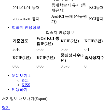
등재학술지 유지 (등
등재
KCI등재
2011-01-01
재유지)
A&HCI 등재 (신규평
등재
KCI등재
2008-01-01
가)
학술지 인용정보
학술지 인용정보
WOS-KCI 통
기준연도
KCIF(2년)
KCIF(3년)
합IF(2년)
2016
0.09
0.09
0.1
중심성지수(3
KCIF(4년)
KCIF(5년)
즉시성지수
년)
0.08
0.06
0.378
0
원문보기
2
KCI
KISS
인용하기
서지정보 내보내기(Export)
닫기