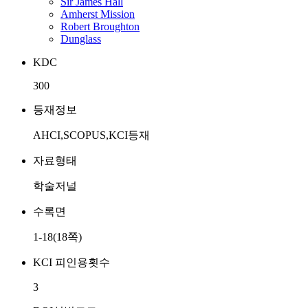
Sir James Hall
Amherst Mission
Robert Broughton
Dunglass
KDC
300
등재정보
AHCI,SCOPUS,KCI등재
자료형태
학술저널
수록면
1-18(18쪽)
KCI 피인용횟수
3