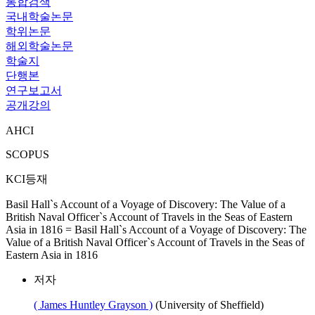
통합검색
국내학술논문
학위논문
해외학술논문
학술지
단행본
연구보고서
공개강의
AHCI
SCOPUS
KCI등재
Basil Hall`s Account of a Voyage of Discovery: The Value of a
British Naval Officer`s Account of Travels in the Seas of Eastern
Asia in 1816 = Basil Hall`s Account of a Voyage of Discovery: The
Value of a British Naval Officer`s Account of Travels in the Seas of
Eastern Asia in 1816
저자
( James Huntley Grayson )
(University of Sheffield)