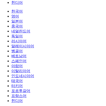
힌디어
한국어
영어
일본어
중국어
네덜란드어
독일어
러시아어
말레이시아어
벵골어
베트남어
스페인어
아랍어
이탈리아어
인도네시아어
태국어
터키어
포르투갈어
프랑스어
힌디어