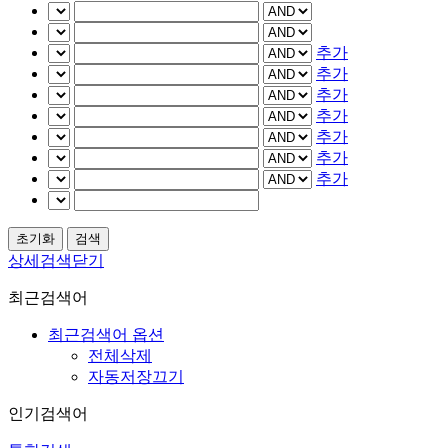
추가
추가
추가
추가
추가
추가
추가
상세검색닫기
최근검색어
최근검색어 옵션
전체삭제
자동저장끄기
인기검색어