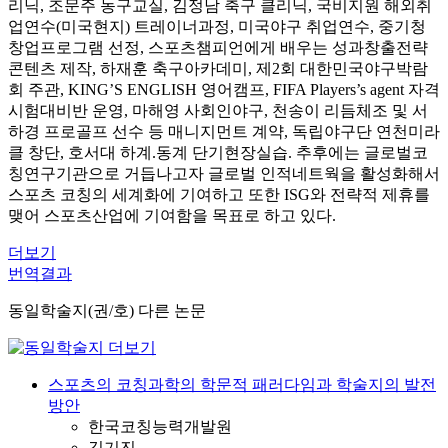
리닉, 조문주 농구교실, 김정남 축구 클리닉, 국비지원 해외취
업연수(미국현지) 트레이너과정, 미국야구 취업연수, 중기청
창업프로그램 선정, 스포츠챔피언에게 배우는 성과창출전략
콘텐츠 제작, 하재훈 축구아카데미, 제2회 대한민국야구박람
회 주관, KING’S ENGLISH 영어캠프, FIFA Players’s agent 자격
시험대비반 운영, 마해영 사회인야구, 천송이 리듬체조 및 서
하경 프로골프 선수 등 매니지먼트 계약, 독립야구단 연천미라
클 창단, 호서대 하계.동계 단기현장실습. 추후에는 글로벌코
칭연구기관으로 거듭나고자 글로벌 인적네트웍을 활성화해서
스포츠 코칭의 세계화에 기여하고 또한 ISG와 전략적 제휴를
맺어 스포츠산업에 기여함을 목표로 하고 있다.
더보기
번역결과
동일학술지(권/호) 다른 논문
스포츠의 코칭과학의 학문적 패러다임과 학술지의 발전
방안
한국코칭능력개발원
김기진