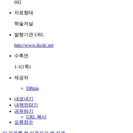
692
자료형태
학술저널
발행기관 URL
http://www.ikcdc.net
수록면
1-1(1쪽)
제공처
DBpia
내보내기
내책장담기
공유하기
URL 복사
오류접수