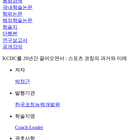
통합검색
국내학술논문
학위논문
해외학술논문
학술지
단행본
연구보고서
공개강의
KCDC를 20년간 끌어오면서 : 스포츠 코칭의 과거와 미래
저자
박정근
발행기관
한국코칭능력개발원
학술지명
Coach-Leader
권호사항