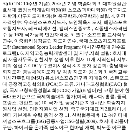
최(KCDC 10주년 기념), 20주년 기념 학술대회 3. 대학원설립:
호서대 코칭능력개발대학원(현 스포츠과학대학원) 축구지도
자학과.야구지도자학과(현 축구학과.야구학과) 설립, 4. 민간
자격연수: 유소년스포츠지도자, 노인체육지도자, 해양스포츠
코칭지도사, 레크리에이션, 캠퍼스인증코치, 각종댄스자격연
수 등 16개 국가등록 민간자격증, 5. 연수: 소프트볼 교사직무
연수, 이충희키성장클럽 지도자연수, 국제스포츠지도자프로
그램(Internatonal Sports Leader Program: 미시간주립대 연수프
로그램), 6. 지역코칭능력개발센터 및 지부.지회 설립: 호서대
및 서울사무국, 인천지부 설립 이후 현재 11개 지역센터.지부.
지회 설립 7. CDC우수코치시상식 8. 지도자 강습회: 충남체육
회지도자.경남체육지도자 및 각종 지도자 강습회 9. 국제교류:
미시간주립대(MSU) 유소년스포츠연구원 자매결연, 스탠포드
대 긍정적코칭협의회(PCA)와 교류, 캐나다코칭협회(CAC) 협
정, 국제코칭탁월성협의회(ICCE) 가입(B 멤버)된 코칭 분야 한
국대표기관으로 국제학술대회 참가(미국, 캐나다, 홍콩, 중국,
프랑스, 핀란드 등) 10. 국가 및 공공기관 지원사업: 학술지지
원사업 선정, 인턴지원사업 선정, 축구국가대표 제2트레이닝
센터 기본계획 수립 용역 선정 11. 산학협동제휴 12. ㈜인터내
셔널스포츠그룹(ISG)공동사업: ISG설립(2009), 호서대 리틀야
구단, 하이서울 온가족 연식야구 한마당 개최, 박노준 야구클