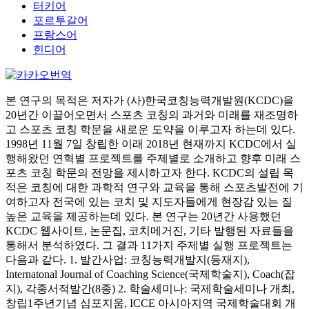
터키어
포르투갈어
프랑스어
힌디어
본 연구의 목적은 저자가 (사)한국코칭능력개발원(KCDC)을
20년간 이끌어오면서 스포츠 코칭의 과거와 미래를 재조명하
고 스포츠 코칭 학문을 새로운 도약을 이루고자 하는데 있다.
1998년 11월 7일 창립한 이래 2018년 현재까지 KCDC에서 실
행해왔던 연혁별 프로젝트를 주제별로 소개하고 향후 미래 스
포츠 코칭 학문의 전망을 제시하고자 한다. KCDC의 설립 목
적은 코칭에 대한 과학적 연구와 교육을 통해 스포츠발전에 기
여하고자 전국에 있는 코치 및 지도자들에게 현장감 있는 질
높은 교육을 제공하는데 있다. 본 연구는 20년간 사용했던
KCDC 웹사이트, 논문집, 코치메거진, 기타 발행된 자료들을
통해서 분석하였다. 그 결과 11가지 주제별 실행 프로젝트는
다음과 같다. 1. 발간사업: 코칭능력개발지(등재지),
Internatonal Journal of Coaching Science(국제학술지), Coach(잡
지), 각종서적발간(8종) 2. 학술세미나: 국제학술세미나 개최,
창립1주년기념 심포지움, ICCE 아시아지역 국제학술대회 개