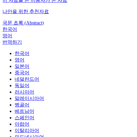
이 자료를 본 이용자가 본 자료
나만을 위한 추천자료
국문 초록 (Abstract)
한국어
영어
번역하기
한국어
영어
일본어
중국어
네덜란드어
독일어
러시아어
말레이시아어
벵골어
베트남어
스페인어
아랍어
이탈리아어
인도네시아어