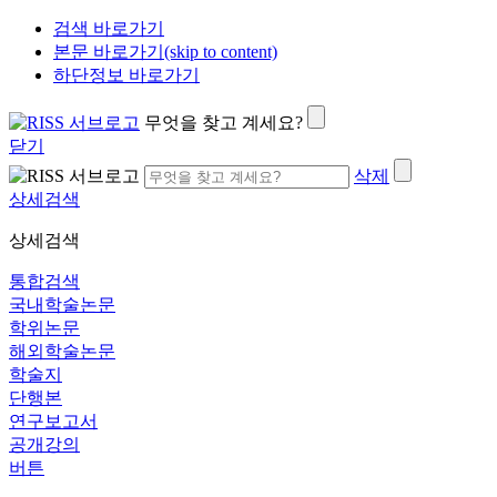
검색 바로가기
본문 바로가기(skip to content)
하단정보 바로가기
무엇을 찾고 계세요?
닫기
삭제
상세검색
상세검색
통합검색
국내학술논문
학위논문
해외학술논문
학술지
단행본
연구보고서
공개강의
버튼