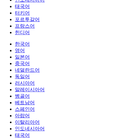
태국어
터키어
포르투갈어
프랑스어
힌디어
한국어
영어
일본어
중국어
네덜란드어
독일어
러시아어
말레이시아어
벵골어
베트남어
스페인어
아랍어
이탈리아어
인도네시아어
태국어