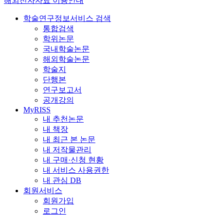
해외전자자료 이용안내
학술연구정보서비스 검색
통합검색
학위논문
국내학술논문
해외학술논문
학술지
단행본
연구보고서
공개강의
MyRISS
내 추천논문
내 책장
내 최근 본 논문
내 저작물관리
내 구매·신청 현황
내 서비스 사용권한
내 관심 DB
회원서비스
회원가입
로그인