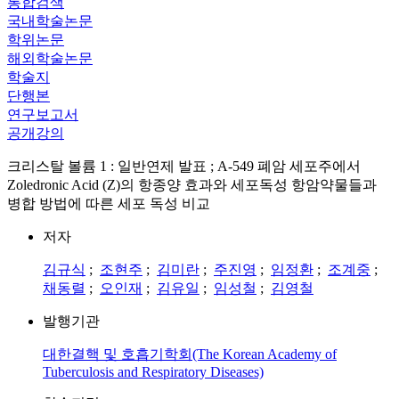
통합검색
국내학술논문
학위논문
해외학술논문
학술지
단행본
연구보고서
공개강의
크리스탈 볼륨 1 : 일반연제 발표 ; A-549 폐암 세포주에서
Zoledronic Acid (Z)의 항종양 효과와 세포독성 항암약물들과
병합 방법에 따른 세포 독성 비교
저자
김규식
;
조현주
;
김미란
;
주진영
;
임정환
;
조계중
;
채동렬
;
오인재
;
김유일
;
임성철
;
김영철
발행기관
대한결핵 및 호흡기학회(The Korean Academy of
Tuberculosis and Respiratory Diseases)