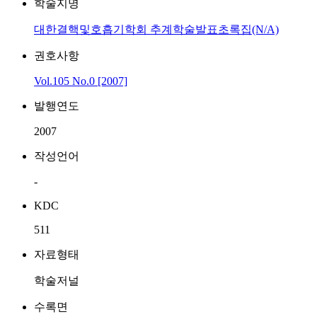
학술지명
대한결핵및호흡기학회 추계학술발표초록집(N/A)
권호사항
Vol.105 No.0 [2007]
발행연도
2007
작성언어
-
KDC
511
자료형태
학술저널
수록면