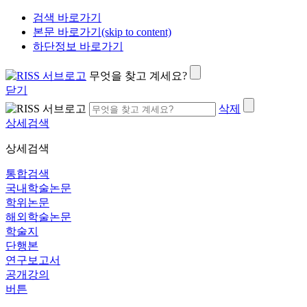
검색 바로가기
본문 바로가기(skip to content)
하단정보 바로가기
무엇을 찾고 계세요?
닫기
삭제
상세검색
상세검색
통합검색
국내학술논문
학위논문
해외학술논문
학술지
단행본
연구보고서
공개강의
버튼