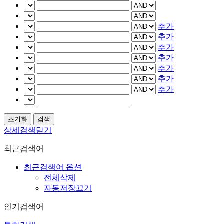
추가
추가
추가
추가
추가
추가
추가
상세검색닫기
최근검색어
최근검색어 옵션
전체삭제
자동저장끄기
인기검색어