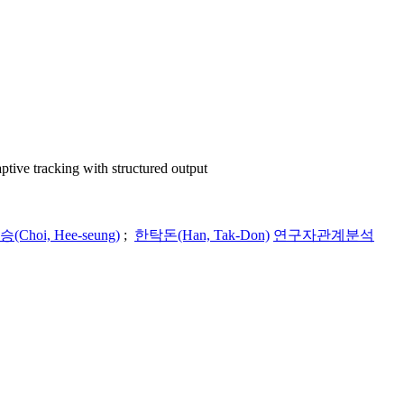
king with structured output
(Choi, Hee-seung)
;
한탁돈(Han, Tak-Don)
연구자관계분석