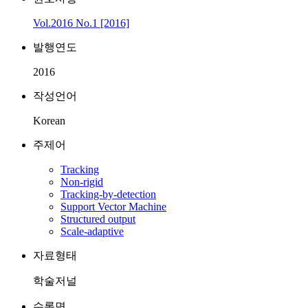
Vol.2016 No.1 [2016]
발행연도
2016
작성언어
Korean
주제어
Tracking
Non-rigid
Tracking-by-detection
Support Vector Machine
Structured output
Scale-adaptive
자료형태
학술저널
수록면