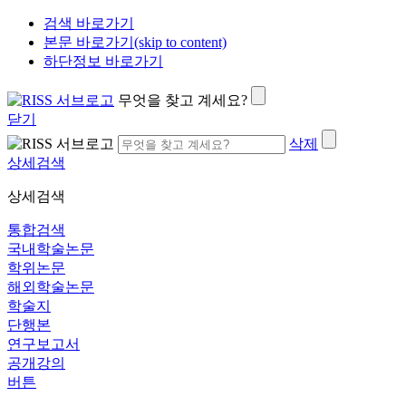
검색 바로가기
본문 바로가기(skip to content)
하단정보 바로가기
무엇을 찾고 계세요?
닫기
삭제
상세검색
상세검색
통합검색
국내학술논문
학위논문
해외학술논문
학술지
단행본
연구보고서
공개강의
버튼