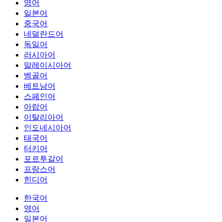
영어
일본어
중국어
네덜란드어
독일어
러시아어
말레이시아어
벵골어
베트남어
스페인어
아랍어
이탈리아어
인도네시아어
태국어
터키어
포르투갈어
프랑스어
힌디어
한국어
영어
일본어