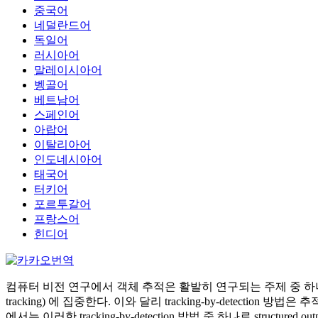
중국어
네덜란드어
독일어
러시아어
말레이시아어
벵골어
베트남어
스페인어
아랍어
이탈리아어
인도네시아어
태국어
터키어
포르투갈어
프랑스어
힌디어
컴퓨터 비전 연구에서 객체 추적은 활발히 연구되는 주제 중 하나
tracking) 에 집중한다. 이와 달리 tracking-by-detecti
에서는 이러한 tracking-by-detection 방법 중 하나로 structured