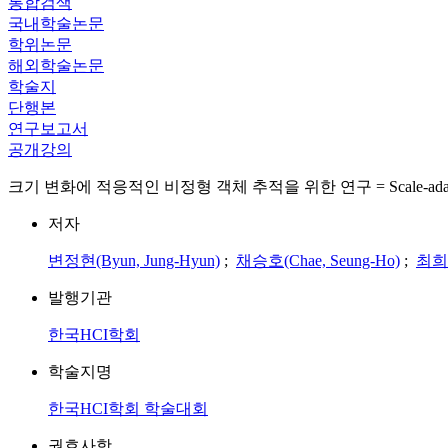
통합검색
국내학술논문
학위논문
해외학술논문
학술지
단행본
연구보고서
공개강의
크기 변화에 적응적인 비정형 객체 추적을 위한 연구 = Scale-adaptive trac
저자
변정현(Byun, Jung-Hyun)
;
채승호(Chae, Seung-Ho)
;
최희승
발행기관
한국HCI학회
학술지명
한국HCI학회 학술대회
권호사항