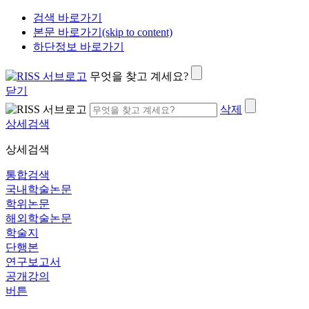
검색 바로가기
본문 바로가기(skip to content)
하단정보 바로가기
무엇을 찾고 계세요?
닫기
삭제
상세검색
상세검색
통합검색
국내학술논문
학위논문
해외학술논문
학술지
단행본
연구보고서
공개강의
버튼