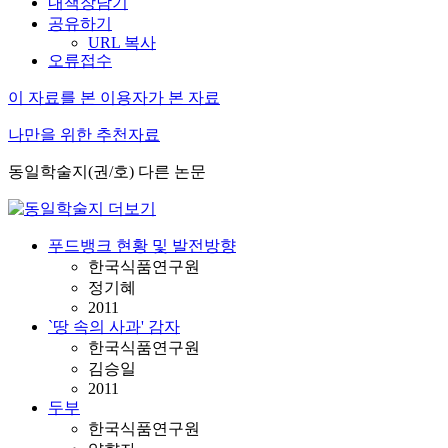
내책장담기
공유하기
URL 복사
오류접수
이 자료를 본 이용자가 본 자료
나만을 위한 추천자료
동일학술지(권/호) 다른 논문
푸드뱅크 현황 및 발전방향
한국식품연구원
정기혜
2011
`땅 속의 사과' 감자
한국식품연구원
김승일
2011
두부
한국식품연구원