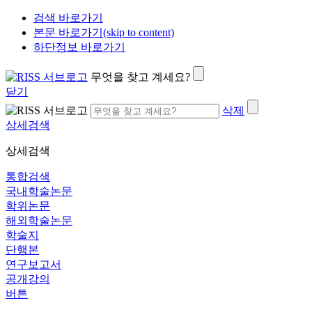
검색 바로가기
본문 바로가기(skip to content)
하단정보 바로가기
무엇을 찾고 계세요?
닫기
삭제
상세검색
상세검색
통합검색
국내학술논문
학위논문
해외학술논문
학술지
단행본
연구보고서
공개강의
버튼