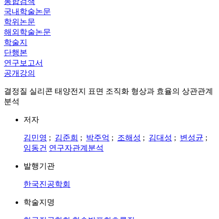
통합검색
국내학술논문
학위논문
해외학술논문
학술지
단행본
연구보고서
공개강의
결정질 실리콘 태양전지 표면 조직화 형상과 효율의 상관관계
분석
저자
김민영
;
김준희
;
박주억
;
조해성
;
김대성
;
변성균
;
임동건
연구자관계분석
발행기관
한국진공학회
학술지명