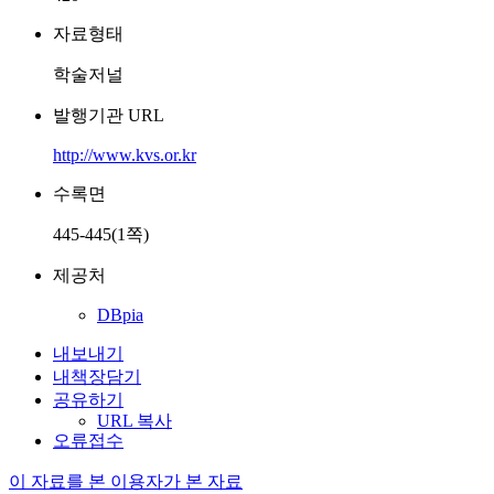
자료형태
학술저널
발행기관 URL
http://www.kvs.or.kr
수록면
445-445(1쪽)
제공처
DBpia
내보내기
내책장담기
공유하기
URL 복사
오류접수
이 자료를 본 이용자가 본 자료