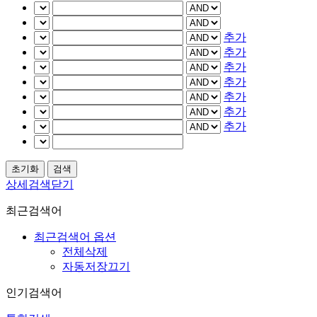
추가
추가
추가
추가
추가
추가
추가
상세검색닫기
최근검색어
최근검색어 옵션
전체삭제
자동저장끄기
인기검색어