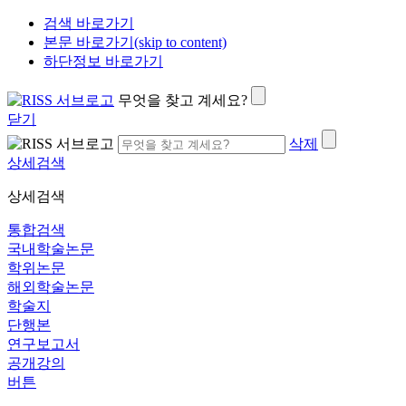
검색 바로가기
본문 바로가기(skip to content)
하단정보 바로가기
무엇을 찾고 계세요?
닫기
삭제
상세검색
상세검색
통합검색
국내학술논문
학위논문
해외학술논문
학술지
단행본
연구보고서
공개강의
버튼