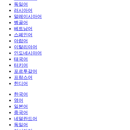
독일어
러시아어
말레이시아어
벵골어
베트남어
스페인어
아랍어
이탈리아어
인도네시아어
태국어
터키어
포르투갈어
프랑스어
힌디어
한국어
영어
일본어
중국어
네덜란드어
독일어