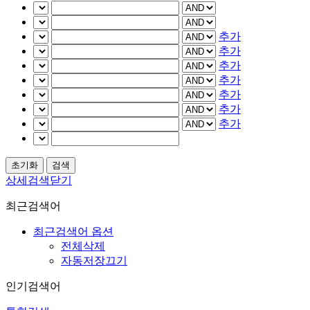
추가
추가
추가
추가
추가
추가
추가
상세검색닫기
최근검색어
최근검색어 옵션
전체삭제
자동저장끄기
인기검색어