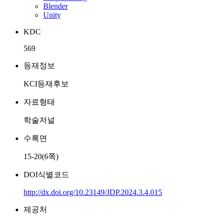
Blender
Unity
KDC
569
등재정보
KCI등재후보
자료형태
학술저널
수록면
15-20(6쪽)
DOI식별코드
http://dx.doi.org/10.23149/JDP.2024.3.4.015
제공처