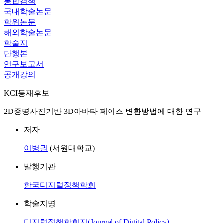
통합검색
국내학술논문
학위논문
해외학술논문
학술지
단행본
연구보고서
공개강의
KCI등재후보
2D증명사진기반 3D아바타 페이스 변환방법에 대한 연구
저자
이병권
(서원대학교)
발행기관
한국디지털정책학회
학술지명
디지털정책학회지(Journal of Digital Policy)