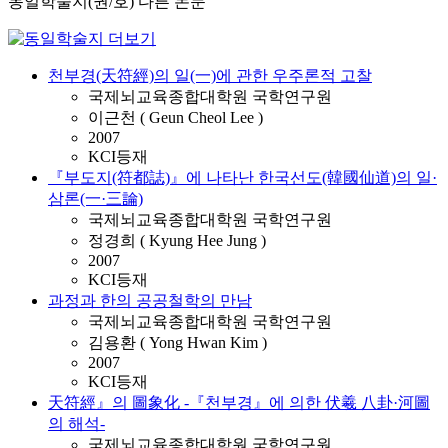
동일학술지(권/호) 다른 논문
천부경(天符經)의 일(一)에 관한 우주론적 고찰
국제뇌교육종합대학원 국학연구원
이근천 ( Geun Cheol Lee )
2007
KCI등재
『부도지(符都誌)』에 나타난 한국선도(韓國仙道)의 일·
삼론(一·三論)
국제뇌교육종합대학원 국학연구원
정경희 ( Kyung Hee Jung )
2007
KCI등재
과정과 한의 공공철학의 만남
국제뇌교육종합대학원 국학연구원
김용환 ( Yong Hwan Kim )
2007
KCI등재
天符經』의 圖象化 -『천부경』에 의한 伏羲 八卦·河圖
의 해석-
국제뇌교육종합대학원 국학연구원