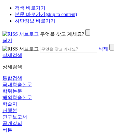
검색 바로가기
본문 바로가기(skip to content)
하단정보 바로가기
무엇을 찾고 계세요?
닫기
삭제
상세검색
상세검색
통합검색
국내학술논문
학위논문
해외학술논문
학술지
단행본
연구보고서
공개강의
버튼