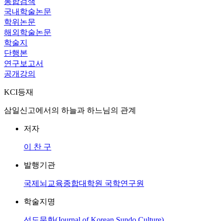
통합검색
국내학술논문
학위논문
해외학술논문
학술지
단행본
연구보고서
공개강의
KCI등재
삼일신고에서의 하늘과 하느님의 관계
저자
이 찬 구
발행기관
국제뇌교육종합대학원 국학연구원
학술지명
선도문화(Journal of Korean Sundo Culture)