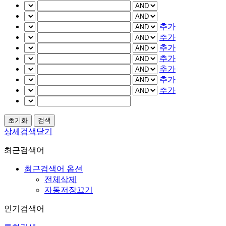
추가
추가
추가
추가
추가
추가
추가
상세검색닫기
최근검색어
최근검색어 옵션
전체삭제
자동저장끄기
인기검색어