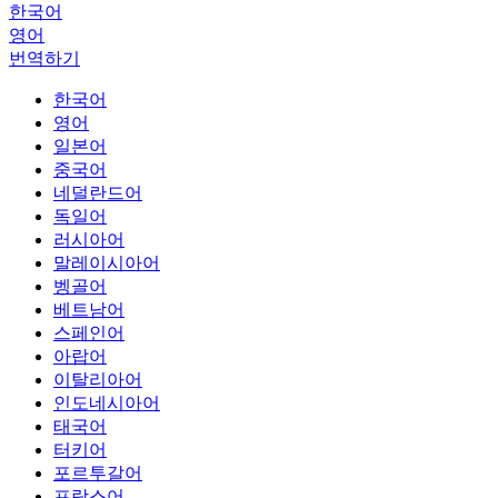
한국어
영어
번역하기
한국어
영어
일본어
중국어
네덜란드어
독일어
러시아어
말레이시아어
벵골어
베트남어
스페인어
아랍어
이탈리아어
인도네시아어
태국어
터키어
포르투갈어
프랑스어