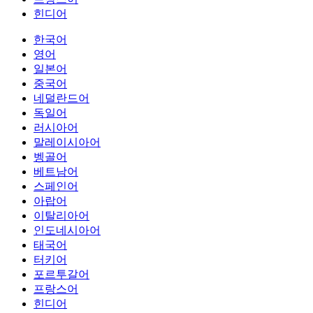
힌디어
한국어
영어
일본어
중국어
네덜란드어
독일어
러시아어
말레이시아어
벵골어
베트남어
스페인어
아랍어
이탈리아어
인도네시아어
태국어
터키어
포르투갈어
프랑스어
힌디어