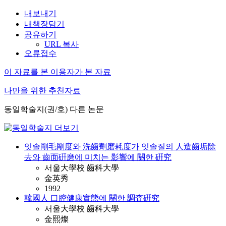
내보내기
내책장담기
공유하기
URL 복사
오류접수
이 자료를 본 이용자가 본 자료
나만을 위한 추천자료
동일학술지(권/호) 다른 논문
잇솔剛毛剛度와 洗齒劑磨耗度가 잇솔질의 人造齒垢除
去와 齒面硏磨에 미치는 影響에 關한 硏究
서울大學校 齒科大學
金英秀
1992
韓國人 口腔健康實態에 關한 調査硏究
서울大學校 齒科大學
金熙燦