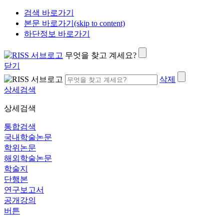
검색 바로가기
본문 바로가기(skip to content)
하단정보 바로가기
무엇을 찾고 계세요?
닫기
삭제
상세검색
상세검색
통합검색
국내학술논문
학위논문
해외학술논문
학술지
단행본
연구보고서
공개강의
버튼