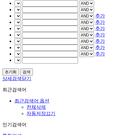
추가
추가
추가
추가
추가
추가
추가
상세검색닫기
최근검색어
최근검색어 옵션
전체삭제
자동저장끄기
인기검색어