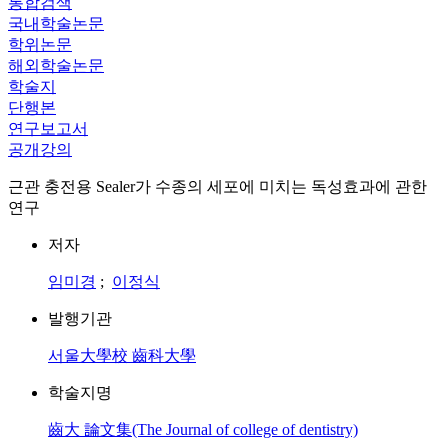
통합검색
국내학술논문
학위논문
해외학술논문
학술지
단행본
연구보고서
공개강의
근관 충전용 Sealer가 수종의 세포에 미치는 독성효과에 관한
연구
저자
임미경
;
이정식
발행기관
서울大學校 齒科大學
학술지명
齒大 論文集(The Journal of college of dentistry)