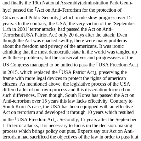
and finally the 19th National Assembly(adminstration Park Geun-
hye) passed the ｢Act on Anti-Terrorism for the protection of
Citizens and Public Security｣ which made slow progress over 15
years. On the contrary, the USA, the very victim of the ‘September
11th in 2001’ terror attacks, had passed the Act on Anti-
Terrorism(USA Patriot Act) only 20 days after the attack. Even
though the Act was enacted swiftly, there were many problems
about the freedom and privacy of the americans. It was ironic
admitting that the most democratic state in the world was tangled up
with these problems, but the conservatives and progressives of the
US Congress managed to be united to pass the ｢USA Freedom Act｣
in 2015, which replaced the ｢USA Patriot Act｣, preserving the
frame with more legal devices to protect the rights of american
citizens. As mentioned above, the legislative process of the USA
differed a lot of our own process and this dissertation focused on
such differences. Even though, South Korea has passed the Act on
Anti-terrorism over 15 years this law lacks effectivity. Contrary to
South Korea’s case, the USA has been equipped with an effective
Act on terrorism and developed it through 10 years which resulted
in the ｢USA Freedom Act｣. Secondly, 15 years after the September
11th terror attacks, it is necessary to focus on the decision-making
process which brings policy out puts. Experts say our Act on Anti-
terrorism had sacrificed the objectives of the law in order to pass it at