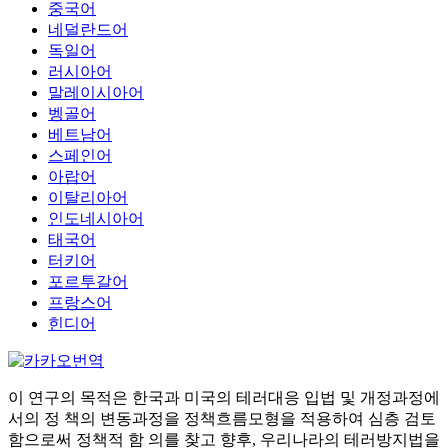
중국어
네덜란드어
독일어
러시아어
말레이시아어
벵골어
베트남어
스페인어
아랍어
이탈리아어
인도네시아어
태국어
터키어
포르투갈어
프랑스어
힌디어
이 연구의 목적은 한국과 미국의 테러대응 입법 및 개정과정에
서의 정 책의 변동과정을 정책흐름모형을 적용하여 심층 검토
함으로써 정책적 함 의를 찾고 향후, 우리나라의 테러방지법을