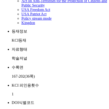
Act on Anti-Terrorism for the Protection of Citizens and
Public Security
USA Freedom Act
USA Patriot Act
Policy stream mode
Kingdon
등재정보
KCI등재
자료형태
학술저널
수록면
167-202(36쪽)
KCI 피인용횟수
1
DOI식별코드