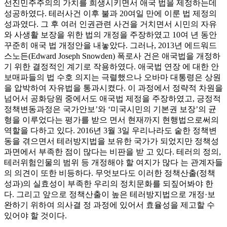
선진민주주의의 가치를 희생시키면서 애국 법을 제정하는데
성공하였다. 테러사건 이후 불과 20여일 만에 이룬 법 제정의
성과였다. 그 후 여러 인권관련 사건을 거치면서 시민의 자유
와 사생활 보장을 위한 법의 개정을 주장하였고 10여 년 동안
꾸준히 애국 법 개정안을 내놓았다. 그러나, 2013년 에드워드
스노든(Edward Joseph Snowden) 폭로사 건은 애국법을 개정하
기 위한 결정적인 계기로 작용하였다. 애국법 연장 에 대한 안
보매파들의 법 수호 의지는 극렬했으나 오바마 대통령은 상원
을 압박하여 자유법을 통과시켰다. 이 과정에서 정략적 차원을
넘어서 공화당원 중에서도 애국법 제정을 주장하였고, 긍정적
정책변동과정은 국가안보’와 ‘미국시민의 기본권 보장’의 균
형을 이루었다는 평가를 받으 면서 현재까지 현행법으로써의
역할을 다하고 있다. 2016년 3월 3일 우리나라도 숱한 정책변
동을 겪으면서 테러방지법을 보유한 국가가 되었지만 정책성
과면에서 부족한 점이 많다는 비판을 받 고 있다. 테러의 정의,
테러위험인물의 범위 등 개정해야 할 여지가 많다 는 관계자들
의 의견이 또한 비등하다. 무엇보다도 이러한 정책산출(정책
성과)의 실효성이 부족한 우리의 정치문화를 되짚어봐야 한
다. 그리고 앞으로 정책산출이 높은 테러방지법으로 개정·보
완하기 위하여 의사결 정 과정에 있어서 효율성을 제고할 수
있어야 할 것이다.