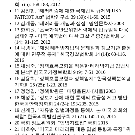
회 5 (5): 168-183, 2012
11 김진현, "테러리즘에 대한 국제법적 규제와 USA
PATRIOT Act" 법학연구소 39 (39): 41-60, 2015
12 김계동, "테러리즘-개념과 쟁점" 명인문화사 2008
13 한희원, "초국가적안보위협세력에의 법규범적 대응
법제연구 - 미국 애국법에 대한 고찰 -" 중앙법학회 14
(14): 91-125, 2012
14 박병욱, "제정 테러방지법의 문제점과 정보기관 활동
에 대한 민주적 통제" 한국경찰법학회 14 (14): 63-116,
2016
15 채성준, "정책흐름모형을 적용한 테러방지법 입법사
례 분석" 한국국가정보학회 9 (9): 7-51, 2016
16 김용희, "정책흐름모형과 정책임계" 한국정책분석평
가학회 25 (25): 1-23, 2015
17 정정길, "정책학원론" 대명출판사 [서울] 2003
18 채성준, "정보기관에 대한 통제의 효율성 제고 방안"
한국공안행정학회 24 (24): 193-235, 2015
19 신계균, "자유법 입법과정을 통해서 본 미국 의회의
역할" 한국의회발전연구회 21 (21): 145-155, 2015
20 국회 정보위원회, "입법자료집" 국회 2015
21 이호수, "미국의 테러리즘 대응 입법 동향과 특징" 위