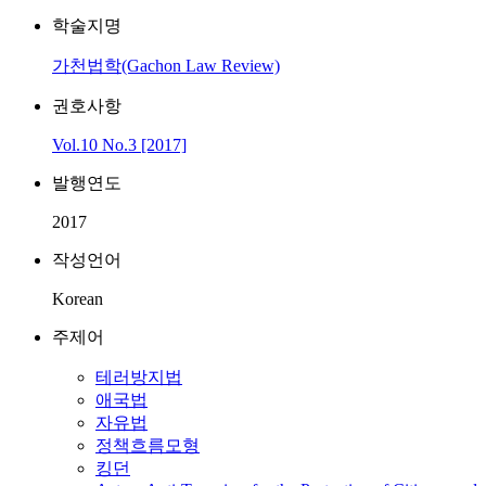
학술지명
가천법학(Gachon Law Review)
권호사항
Vol.10 No.3 [2017]
발행연도
2017
작성언어
Korean
주제어
테러방지법
애국법
자유법
정책흐름모형
킹던