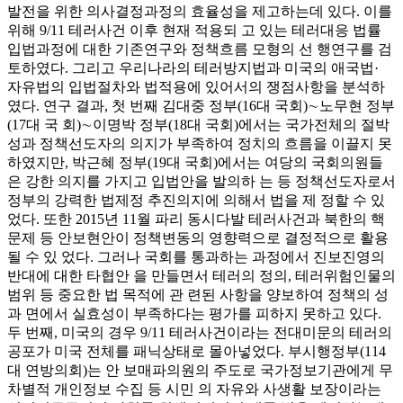
발전을 위한 의사결정과정의 효율성을 제고하는데 있다. 이를
위해 9/11 테러사건 이후 현재 적용되 고 있는 테러대응 법률
입법과정에 대한 기존연구와 정책흐름 모형의 선 행연구를 검
토하였다. 그리고 우리나라의 테러방지법과 미국의 애국법·
자유법의 입법절차와 법적용에 있어서의 쟁점사항을 분석하
였다. 연구 결과, 첫 번째 김대중 정부(16대 국회)∼노무현 정부
(17대 국 회)∼이명박 정부(18대 국회)에서는 국가전체의 절박
성과 정책선도자의 의지가 부족하여 정치의 흐름을 이끌지 못
하였지만, 박근혜 정부(19대 국회)에서는 여당의 국회의원들
은 강한 의지를 가지고 입법안을 발의하 는 등 정책선도자로서
정부의 강력한 법제정 추진의지에 의해서 법을 제 정할 수 있
었다. 또한 2015년 11월 파리 동시다발 테러사건과 북한의 핵
문제 등 안보현안이 정책변동의 영향력으로 결정적으로 활용
될 수 있 었다. 그러나 국회를 통과하는 과정에서 진보진영의
반대에 대한 타협안 을 만들면서 테러의 정의, 테러위험인물의
범위 등 중요한 법 목적에 관 련된 사항을 양보하여 정책의 성
과 면에서 실효성이 부족하다는 평가를 피하지 못하고 있다.
두 번째, 미국의 경우 9/11 테러사건이라는 전대미문의 테러의
공포가 미국 전체를 패닉상태로 몰아넣었다. 부시행정부(114
대 연방의회)는 안 보매파의원의 주도로 국가정보기관에게 무
차별적 개인정보 수집 등 시민 의 자유와 사생활 보장이라는