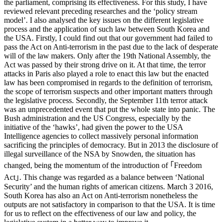
the parliament, comprising its effectiveness. For this study, I have
reviewed relevant preceding researches and the ‘policy stream
model’. I also analysed the key issues on the different legislative
process and the application of such law between South Korea and
the USA. Firstly, I could find out that our government had failed to
pass the Act on Anti-terrorism in the past due to the lack of desperate
will of the law makers. Only after the 19th National Assembly, the
Act was passed by their strong drive on it. At that time, the terror
attacks in Paris also played a role to enact this law but the enacted
law has been compromised in regards to the definition of terrorism,
the scope of terrorism suspects and other important matters through
the legislative process. Secondly, the September 11th terror attack
was an unprecedented event that put the whole state into panic. The
Bush administration and the US Congress, especially by the
initiative of the ‘hawks’, had given the power to the USA
Intelligence agencies to collect massively personal information
sacrificing the principles of democracy. But in 2013 the disclosure of
illegal surveillance of the NSA by Snowden, the situation has
changed, being the momentum of the introduction of ｢Freedom
Act｣. This change was regarded as a balance between ‘National
Security’ and the human rights of american citizens. March 3 2016,
South Korea has also an Act on Anti-terrorism nonetheless the
outputs are not satisfactory in comparison to that the USA. It is time
for us to reflect on the effectiveness of our law and policy, the