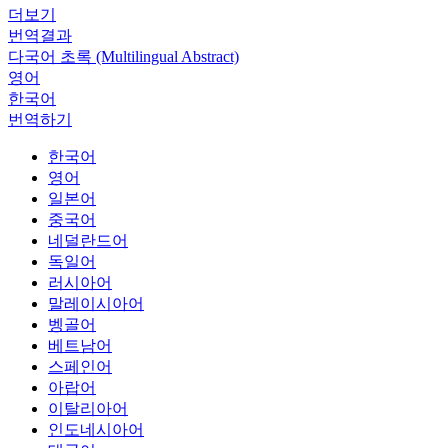
더보기
번역결과
다국어 초록 (Multilingual Abstract)
영어
한국어
번역하기
한국어
영어
일본어
중국어
네덜란드어
독일어
러시아어
말레이시아어
벵골어
베트남어
스페인어
아랍어
이탈리아어
인도네시아어