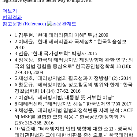
legislative system in a better way to improve it.
더보기
번역결과
참고문헌 (Reference)
1 김두현, "현대 테러리즘의 이해" 두남 2009
2 이태윤, "현대 테러리즘과 국제정치" 한국학술정보
2010
3 전응, "현대 국가정보학" 박영사 2015
4 정육상, "한국의 테러방지법 제정방향에 관한 연구: 외
국의 입법 경험을 중심으로" 한국공안행정학회 18 (18):
279-310, 2009
5 제성호, "테러방지법의 필요성과 제정방향" (2) : 2014
6 황문규, "테러방지법상 정보활동의 범위와 한계" 한국
경찰법학회 14 (14): 37-62, 2016
7 이경태, "테러방지법, 대통령 뜻 거부한 야당"
8 대테러센터, "테러방지법 해설" 한국법제연구원 2017
9 채성준, "테러방지법 입법의정책변동 사례 분석 : ACF
와 MSF를 결합한 모형 적용 -" 한국공안행정학회 25
(25): 315-358, 2016
10 임준태, "테러방지법 입법 방향에 대한 소고 - 영국의
테러관련법과 그에 대한 비판을 중심으로 -" 한국테러학