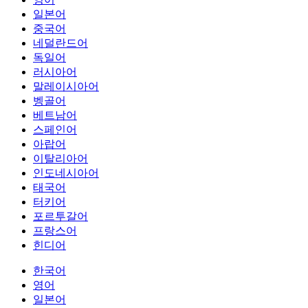
일본어
중국어
네덜란드어
독일어
러시아어
말레이시아어
벵골어
베트남어
스페인어
아랍어
이탈리아어
인도네시아어
태국어
터키어
포르투갈어
프랑스어
힌디어
한국어
영어
일본어