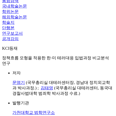
통합검색
국내학술논문
학위논문
해외학술논문
학술지
단행본
연구보고서
공개강의
KCI등재
정책흐름 모형을 적용한 한·미 테러대응 입법과정 비교분석
연구
저자
문영기
(국무총리실 대테러센터장, 경남대 정치외교학
과 박사과정.) ;
김태영
(국무총리실 대테러센터, 동국대
경찰사법대학 범죄학 박사과정 수료.)
발행기관
가천대학교 법학연구소