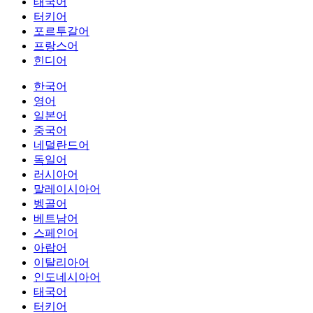
태국어
터키어
포르투갈어
프랑스어
힌디어
한국어
영어
일본어
중국어
네덜란드어
독일어
러시아어
말레이시아어
벵골어
베트남어
스페인어
아랍어
이탈리아어
인도네시아어
태국어
터키어