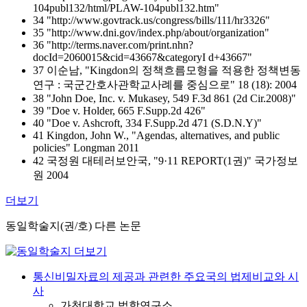
104publ132/html/PLAW-104publ132.htm"
34 "http://www.govtrack.us/congress/bills/111/hr3326"
35 "http://www.dni.gov/index.php/about/organization"
36 "http://terms.naver.com/print.nhn?
docId=2060015&cid=43667&categoryI d+43667"
37 이순남, "Kingdon의 정책흐름모형을 적용한 정책변동
연구 : 국군간호사관학교사례를 중심으로" 18 (18): 2004
38 "John Doe, Inc. v. Mukasey, 549 F.3d 861 (2d Cir.2008)"
39 "Doe v. Holder, 665 F.Supp.2d 426"
40 "Doe v. Ashcroft, 334 F.Supp.2d 471 (S.D.N.Y)"
41 Kingdon, John W., "Agendas, alternatives, and public
policies" Longman 2011
42 국정원 대테러보안국, "9·11 REPORT(1권)" 국가정보
원 2004
더보기
동일학술지(권/호) 다른 논문
통신비밀자료의 제공과 관련한 주요국의 법제비교와 시
사
가천대학교 법학연구소