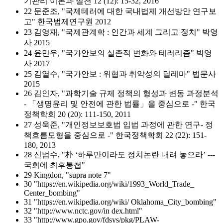
기관리 이론과 실천 12 (12): 15-32, 2016
22 문준조, "국제테러에 대한 국내법제 개선방안 연구보
고" 한국법제연구원 2012
23 김영재, "국제관계학 : 인간과 세계 그리고 정치" 박영
사 2015
24 윤민우, "국가안보의 실존적 변화와 테러리즘" 박영
사 2017
25 김열수, "국가안보 : 위협과 취약성의 딜레마" 법문사
2015
26 김인자, "과학기술 규제 정책의 형성과 변동 과정분석
- 「생명윤리 및 안전에 관한 법률」을 중심으로 -" 한국
정책학회 20 (20): 111-150, 2011
27 성욱준, "개인정보보호법 입법 과정에 관한 연구- 정
책흐름모형을 중심으로 -" 한국정책학회 22 (22): 151-
180, 2013
28 신범수, "朴 ‘하루만이라도 정치논란 내려 놓으라’ ---
국회에 최후통첩"
29 Kingdon, "supra note 7"
30 "https://en.wikipedia.org/wiki/1993_World_Trade_
Center_bombing"
31 "https://en.wikipedia.org/wiki/ Oklahoma_City_bombing"
32 "http://www.nctc.gov/in dex.html"
33 "http://www.gpo.gov/fdsys/pkg/PLAW-