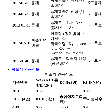
등재학술지 유지 (계
등재
KCI등재
2017-01-01
속평가)
등재학술지 선정 (계
등재
KCI등재
2014-01-01
속평가)
등재후보 1차 PASS
등재
KCI후보
2013-01-01
(등재후보1차)
한글명 : 경원법학 ->
가천법학
학술지명
2012-02-10
KCI후보
외국어명 : Kyungwon
변경
Law Review ->
Gachon Law Review
등재후보학술지 선정
등재
KCI후보
2011-01-01
(신규평가)
학술지 인용정보
학술지 인용정보
WOS-KCI 통
기준연도
KCIF(2년)
KCIF(3년)
합IF(2년)
2016
0.55
0.55
0.49
중심성지수(3
KCIF(4년)
KCIF(5년)
즉시성지수
년)
0.42
0.38
0.638
0.44