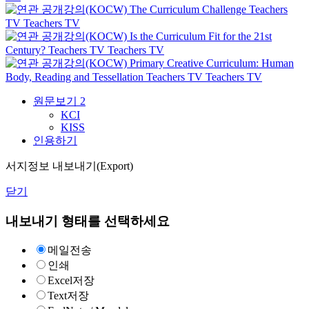
The Curriculum Challenge
Teachers
TV
Teachers TV
Is the Curriculum Fit for the 21st
Century?
Teachers TV
Teachers TV
Primary Creative Curriculum: Human
Body, Reading and Tessellation
Teachers TV
Teachers TV
원문보기
2
KCI
KISS
인용하기
서지정보 내보내기(Export)
닫기
내보내기 형태를 선택하세요
메일전송
인쇄
Excel저장
Text저장