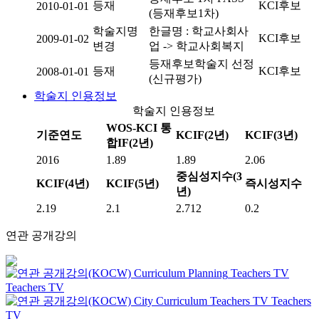
등재
KCI후보
2010-01-01
(등재후보1차)
학술지명
한글명 : 학교사회사
KCI후보
2009-01-02
변경
업 -> 학교사회복지
등재후보학술지 선정
등재
KCI후보
2008-01-01
(신규평가)
학술지 인용정보
학술지 인용정보
WOS-KCI 통
기준연도
KCIF(2년)
KCIF(3년)
합IF(2년)
2016
1.89
1.89
2.06
중심성지수(3
KCIF(4년)
KCIF(5년)
즉시성지수
년)
2.19
2.1
2.712
0.2
연관 공개강의
Curriculum Planning
Teachers TV
Teachers TV
City Curriculum
Teachers TV
Teachers
TV