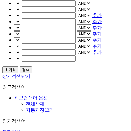
추가
추가
추가
추가
추가
추가
추가
상세검색닫기
최근검색어
최근검색어 옵션
전체삭제
자동저장끄기
인기검색어