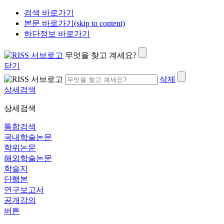
검색 바로가기
본문 바로가기(skip to content)
하단정보 바로가기
무엇을 찾고 계세요?
닫기
삭제
상세검색
상세검색
통합검색
국내학술논문
학위논문
해외학술논문
학술지
단행본
연구보고서
공개강의
버튼