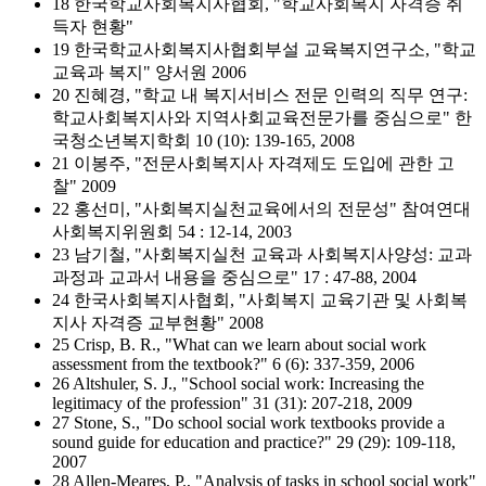
18 한국학교사회복지사협회, "학교사회복지 자격증 취
득자 현황"
19 한국학교사회복지사협회부설 교육복지연구소, "학교
교육과 복지" 양서원 2006
20 진혜경, "학교 내 복지서비스 전문 인력의 직무 연구:
학교사회복지사와 지역사회교육전문가를 중심으로" 한
국청소년복지학회 10 (10): 139-165, 2008
21 이봉주, "전문사회복지사 자격제도 도입에 관한 고
찰" 2009
22 홍선미, "사회복지실천교육에서의 전문성" 참여연대
사회복지위원회 54 : 12-14, 2003
23 남기철, "사회복지실천 교육과 사회복지사양성: 교과
과정과 교과서 내용을 중심으로" 17 : 47-88, 2004
24 한국사회복지사협회, "사회복지 교육기관 및 사회복
지사 자격증 교부현황" 2008
25 Crisp, B. R., "What can we learn about social work
assessment from the textbook?" 6 (6): 337-359, 2006
26 Altshuler, S. J., "School social work: Increasing the
legitimacy of the profession" 31 (31): 207-218, 2009
27 Stone, S., "Do school social work textbooks provide a
sound guide for education and practice?" 29 (29): 109-118,
2007
28 Allen-Meares, P., "Analysis of tasks in school social work"