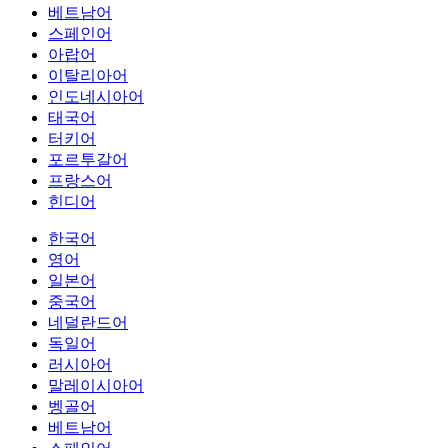
베트남어
스페인어
아랍어
이탈리아어
인도네시아어
태국어
터키어
포르투갈어
프랑스어
힌디어
한국어
영어
일본어
중국어
네덜란드어
독일어
러시아어
말레이시아어
벵골어
베트남어