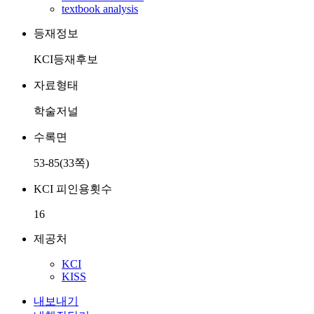
textbook analysis
등재정보
KCI등재후보
자료형태
학술저널
수록면
53-85(33쪽)
KCI 피인용횟수
16
제공처
KCI
KISS
내보내기