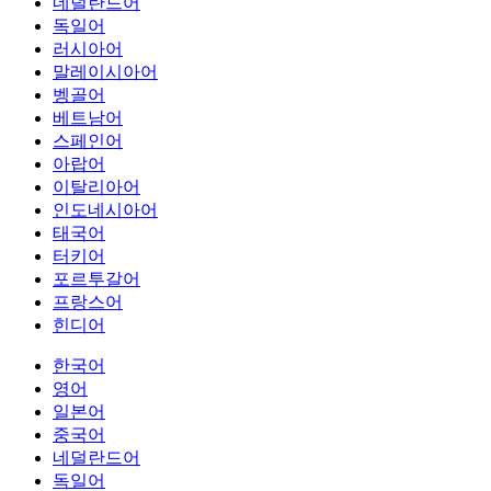
네덜란드어
독일어
러시아어
말레이시아어
벵골어
베트남어
스페인어
아랍어
이탈리아어
인도네시아어
태국어
터키어
포르투갈어
프랑스어
힌디어
한국어
영어
일본어
중국어
네덜란드어
독일어