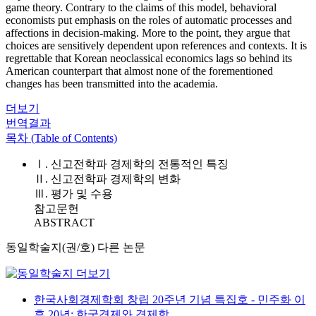
game theory. Contrary to the claims of this model, behavioral
economists put emphasis on the roles of automatic processes and
affections in decision-making. More to the point, they argue that
choices are sensitively dependent upon references and contexts. It is
regrettable that Korean neoclassical economics lags so behind its
American counterpart that almost none of the forementioned
changes has been transmitted into the academia.
더보기
번역결과
목차 (Table of Contents)
Ⅰ. 신고전학파 경제학의 전통적인 특징
Ⅱ. 신고전학파 경제학의 변화
Ⅲ. 평가 및 수용
참고문헌
ABSTRACT
동일학술지(권/호) 다른 논문
한국사회경제학회 창립 20주년 기념 특집호 - 민주화 이
후 20년: 한국경제와 경제학