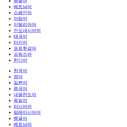
벵골어
베트남어
스페인어
아랍어
이탈리아어
인도네시아어
태국어
터키어
포르투갈어
프랑스어
힌디어
한국어
영어
일본어
중국어
네덜란드어
독일어
러시아어
말레이시아어
벵골어
베트남어