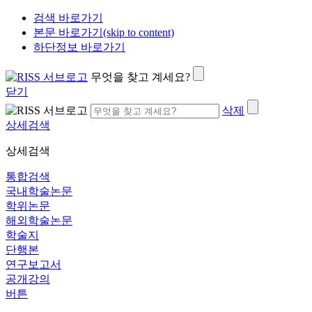
검색 바로가기
본문 바로가기(skip to content)
하단정보 바로가기
무엇을 찾고 계세요?
닫기
삭제
상세검색
상세검색
통합검색
국내학술논문
학위논문
해외학술논문
학술지
단행본
연구보고서
공개강의
버튼