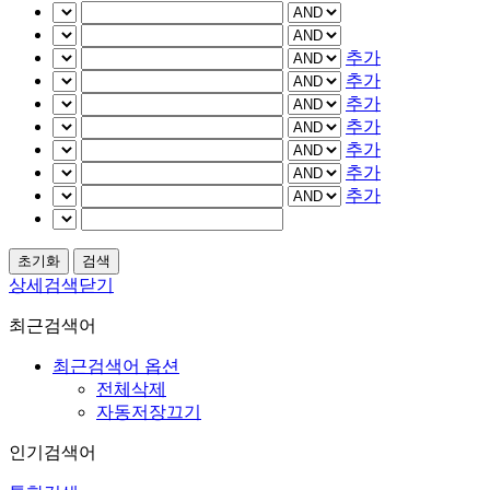
추가
추가
추가
추가
추가
추가
추가
상세검색닫기
최근검색어
최근검색어 옵션
전체삭제
자동저장끄기
인기검색어