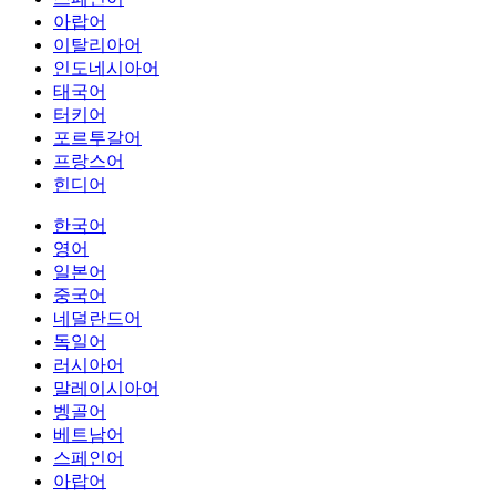
아랍어
이탈리아어
인도네시아어
태국어
터키어
포르투갈어
프랑스어
힌디어
한국어
영어
일본어
중국어
네덜란드어
독일어
러시아어
말레이시아어
벵골어
베트남어
스페인어
아랍어