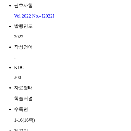
권호사항
Vol.2022 No.- [2022]
발행연도
2022
작성언어
-
KDC
300
자료형태
학술저널
수록면
1-16(16쪽)
제공처