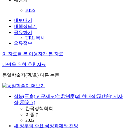
KISS
내보내기
내책장담기
공유하기
URL 복사
오류접수
이 자료를 본 이용자가 본 자료
나만을 위한 추천자료
동일학술지(권/호) 다른 논문
삼봉(三峯) 인군제도(仁君制度)의 현대적(現代的) 시사
점(示唆点)
한국정책학회
이종수
2022
새 정부의 주요 국정과제와 전망