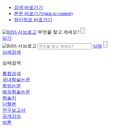
검색 바로가기
본문 바로가기(skip to content)
하단정보 바로가기
무엇을 찾고 계세요?
닫기
삭제
상세검색
상세검색
통합검색
국내학술논문
학위논문
해외학술논문
학술지
단행본
연구보고서
공개강의
버튼