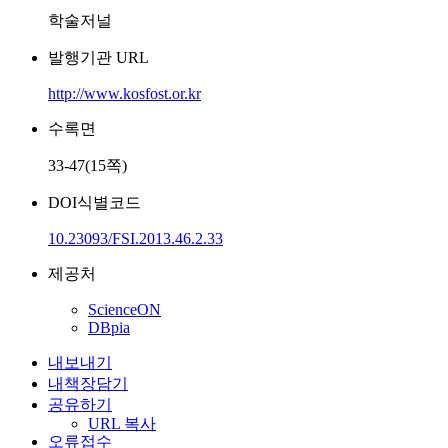
학술저널
발행기관 URL
http://www.kosfost.or.kr
수록면
33-47(15쪽)
DOI식별코드
10.23093/FSI.2013.46.2.33
제공처
ScienceON
DBpia
내보내기
내책장담기
공유하기
URL 복사
오류접수