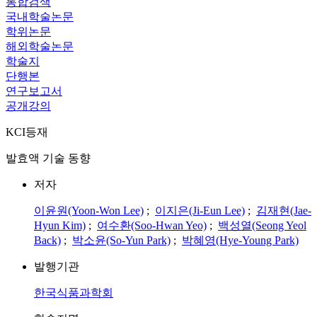
통합검색
국내학술논문
학위논문
해외학술논문
학술지
단행본
연구보고서
공개강의
KCI등재
발효액 기술 동향
저자
이윤원(Yoon-Won Lee)
;
이지은(Ji-Eun Lee)
;
김재현(Jae-
Hyun Kim)
;
여수환(Soo-Hwan Yeo)
;
백성열(Seong Yeol
Back)
;
박소윤(So-Yun Park)
;
박혜영(Hye-Young Park)
발행기관
한국식품과학회