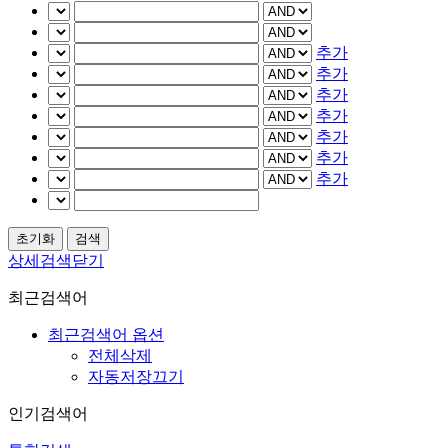
추가
추가
추가
추가
추가
추가
추가
상세검색닫기
최근검색어
최근검색어 옵션
전체삭제
자동저장끄기
인기검색어