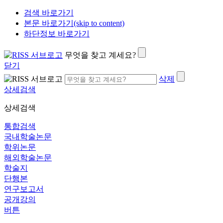
검색 바로가기
본문 바로가기(skip to content)
하단정보 바로가기
무엇을 찾고 계세요?
닫기
삭제
상세검색
상세검색
통합검색
국내학술논문
학위논문
해외학술논문
학술지
단행본
연구보고서
공개강의
버튼