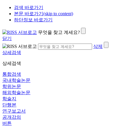
검색 바로가기
본문 바로가기(skip to content)
하단정보 바로가기
무엇을 찾고 계세요?
닫기
삭제
상세검색
상세검색
통합검색
국내학술논문
학위논문
해외학술논문
학술지
단행본
연구보고서
공개강의
버튼