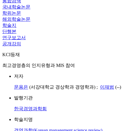
통합검색
국내학술논문
학위논문
해외학술논문
학술지
단행본
연구보고서
공개강의
KCI등재
최고경영층의 인지유형과 MIS 참여
저자
문용은
(서강대학교 경상학과 경영학과) ;
이재범
(--)
발행기관
한국경영과학회
학술지명
경영과학(Korean management science review)