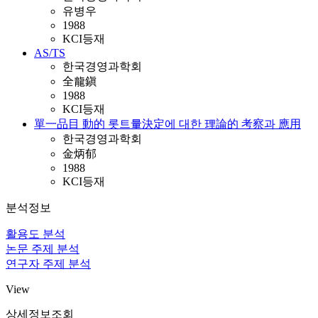
유병우
1988
KCI등재
AS/TS
한국경영과학회
全龍鎭
1988
KCI등재
單一品目 動的 롯트量決定에 대한 理論的 考察과 應用
한국경영과학회
金炳郁
1988
KCI등재
분석정보
활용도 분석
논문 주제 분석
연구자 주제 분석
View
상세정보조회