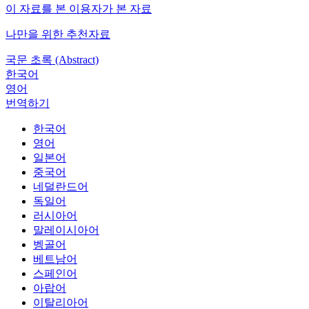
이 자료를 본 이용자가 본 자료
나만을 위한 추천자료
국문 초록 (Abstract)
한국어
영어
번역하기
한국어
영어
일본어
중국어
네덜란드어
독일어
러시아어
말레이시아어
벵골어
베트남어
스페인어
아랍어
이탈리아어