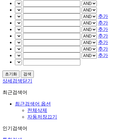
추가
추가
추가
추가
추가
추가
추가
상세검색닫기
최근검색어
최근검색어 옵션
전체삭제
자동저장끄기
인기검색어