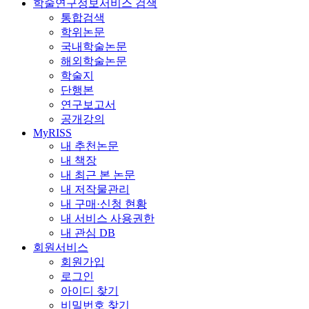
학술연구정보서비스 검색
통합검색
학위논문
국내학술논문
해외학술논문
학술지
단행본
연구보고서
공개강의
MyRISS
내 추천논문
내 책장
내 최근 본 논문
내 저작물관리
내 구매·신청 현황
내 서비스 사용권한
내 관심 DB
회원서비스
회원가입
로그인
아이디 찾기
비밀번호 찾기