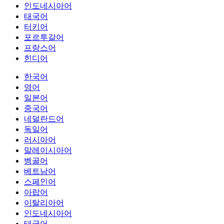
인도네시아어
태국어
터키어
포르투갈어
프랑스어
힌디어
한국어
영어
일본어
중국어
네덜란드어
독일어
러시아어
말레이시아어
벵골어
베트남어
스페인어
아랍어
이탈리아어
인도네시아어
태국어