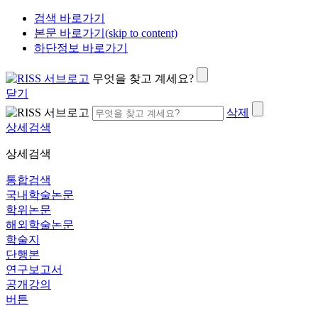
검색 바로가기
본문 바로가기(skip to content)
하단정보 바로가기
무엇을 찾고 계세요?
닫기
삭제
상세검색
상세검색
통합검색
국내학술논문
학위논문
해외학술논문
학술지
단행본
연구보고서
공개강의
버튼