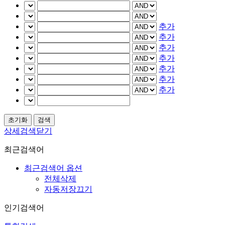
추가
추가
추가
추가
추가
추가
추가
상세검색닫기
최근검색어
최근검색어 옵션
전체삭제
자동저장끄기
인기검색어