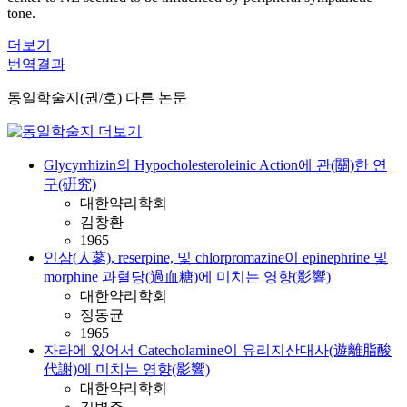
tone.
더보기
번역결과
동일학술지(권/호) 다른 논문
Glycyrrhizin의 Hypocholesteroleinic Action에 관(關)한 연
구(硏究)
대한약리학회
김창환
1965
인삼(人蔘), reserpine, 및 chlorpromazine이 epinephrine 및
morphine 과혈당(過血糖)에 미치는 영향(影響)
대한약리학회
정동균
1965
자라에 있어서 Catecholamine이 유리지산대사(遊離脂酸
代謝)에 미치는 영향(影響)
대한약리학회