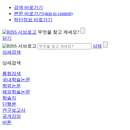
검색 바로가기
본문 바로가기(skip to content)
하단정보 바로가기
무엇을 찾고 계세요?
닫기
삭제
상세검색
상세검색
통합검색
국내학술논문
학위논문
해외학술논문
학술지
단행본
연구보고서
공개강의
버튼