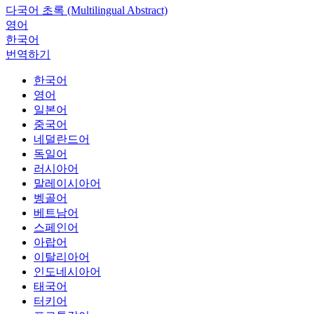
다국어 초록 (Multilingual Abstract)
영어
한국어
번역하기
한국어
영어
일본어
중국어
네덜란드어
독일어
러시아어
말레이시아어
벵골어
베트남어
스페인어
아랍어
이탈리아어
인도네시아어
태국어
터키어