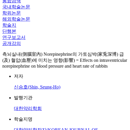
통합검색
국내학술논문
학위논문
해외학술논문
학술지
단행본
연구보고서
공개강의
측뇌실내(側腦室內) Norepinephrine의 가토심박(家兎深博) 급
(及) 혈압(血壓)에 미치는 영향(影響) = Effects on intraventricular
norepinephrine on blood pressure and heart rate of rabbits
저자
신승호(Shin, Seung-Ho)
발행기관
대한약리학회
학술지명
대한약리학잡지(KOREAN JOURNAL OF