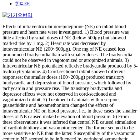
힌디어
Effects of intraventricular norepinephrine (NE) on rabbit blood
pressure and heart rate were investigated. 1) Blood pressure was
little affected by small doses of NE (below 500μg) but showed
marked rise by 1 mg. 2) Heart rate was decreased by
intraventriccular NE (200~500μg). One mg of NE caused less
pronounced bradycardia than with smaller doses. The bradycardia
could not be observed in vagotomized or atropinized animals. 3)
Intraventricular NE potentiated reflexive bradycardia produced by 5-
hydroxytryptamine. 4) Cord-sectioned rabbit showed different
responses; the smaller doses (100~200μg) produced transitory
bradycardia and depression of blood pressure, which followed by
tachycardia and pressure rise. The transitory bradycardia and
depressor effects were not observed in cord-sectioned and
vagotomized rabbit. 5) Treatment of animals with reserpine,
guanethidine and hexamethonium changed the effects of
intraventricular NE on blood pressure, i.e., in these cases the smaller
doses of NE caused maked elevation of blood pressure. 6) From
these observations it was inferred that central NE caused stimulation
of cardioinhibitory and vasomotor center. The former seemed to be
more sensitive to NE than the latter. Susceptibility of the vasomotor
center to NE seemed to be influenced by peripheral sympathetic