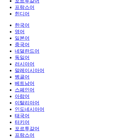
포르투갈어
프랑스어
힌디어
한국어
영어
일본어
중국어
네덜란드어
독일어
러시아어
말레이시아어
벵골어
베트남어
스페인어
아랍어
이탈리아어
인도네시아어
태국어
터키어
포르투갈어
프랑스어