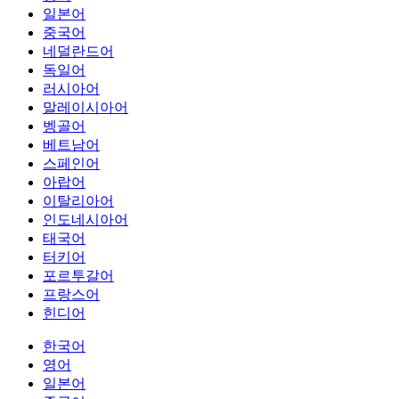
일본어
중국어
네덜란드어
독일어
러시아어
말레이시아어
벵골어
베트남어
스페인어
아랍어
이탈리아어
인도네시아어
태국어
터키어
포르투갈어
프랑스어
힌디어
한국어
영어
일본어