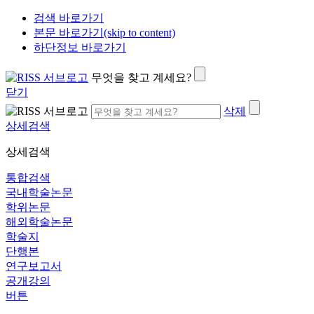
검색 바로가기
본문 바로가기(skip to content)
하단정보 바로가기
무엇을 찾고 계세요?
닫기
삭제
상세검색
상세검색
통합검색
국내학술논문
학위논문
해외학술논문
학술지
단행본
연구보고서
공개강의
버튼