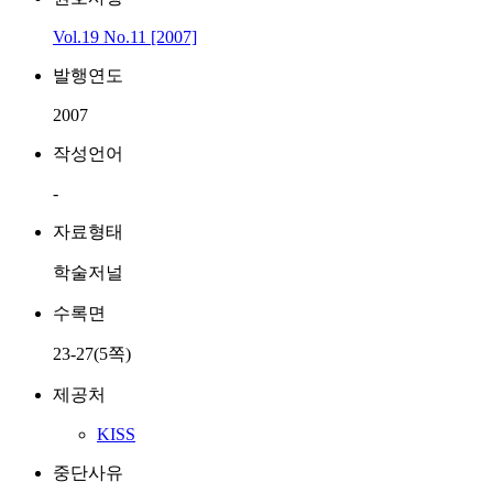
Vol.19 No.11 [2007]
발행연도
2007
작성언어
-
자료형태
학술저널
수록면
23-27(5쪽)
제공처
KISS
중단사유