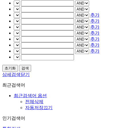
추가
추가
추가
추가
추가
추가
추가
상세검색닫기
최근검색어
최근검색어 옵션
전체삭제
자동저장끄기
인기검색어