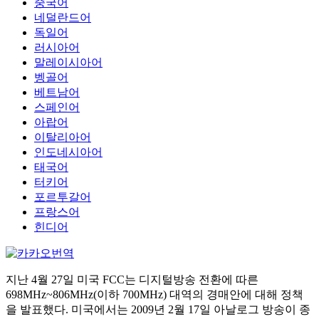
중국어
네덜란드어
독일어
러시아어
말레이시아어
벵골어
베트남어
스페인어
아랍어
이탈리아어
인도네시아어
태국어
터키어
포르투갈어
프랑스어
힌디어
지난 4월 27일 미국 FCC는 디지털방송 전환에 따른
698MHz~806MHz(이하 700MHz) 대역의 경매안에 대해 정책
을 발표했다. 미국에서는 2009년 2월 17일 아날로그 방송이 종