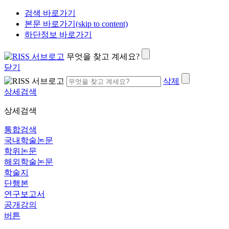
검색 바로가기
본문 바로가기(skip to content)
하단정보 바로가기
무엇을 찾고 계세요?
닫기
삭제
상세검색
상세검색
통합검색
국내학술논문
학위논문
해외학술논문
학술지
단행본
연구보고서
공개강의
버튼