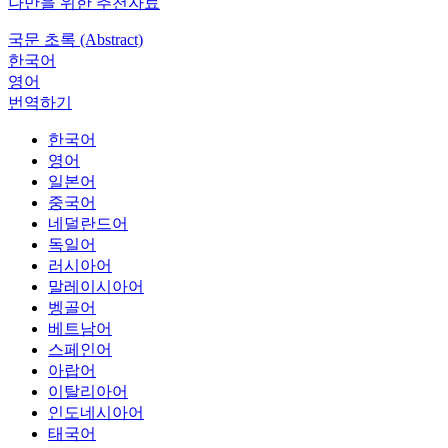
나만을 위한 추천자료
국문 초록 (Abstract)
한국어
영어
번역하기
한국어
영어
일본어
중국어
네덜란드어
독일어
러시아어
말레이시아어
벵골어
베트남어
스페인어
아랍어
이탈리아어
인도네시아어
태국어