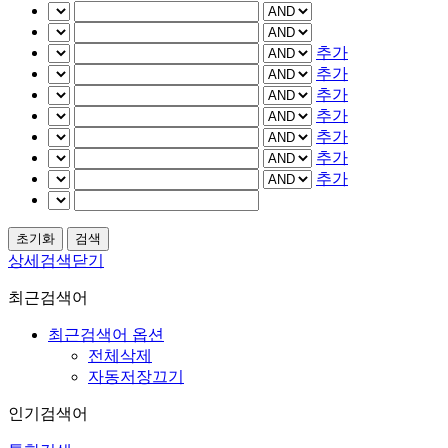
추가
추가
추가
추가
추가
추가
추가
상세검색닫기
최근검색어
최근검색어 옵션
전체삭제
자동저장끄기
인기검색어