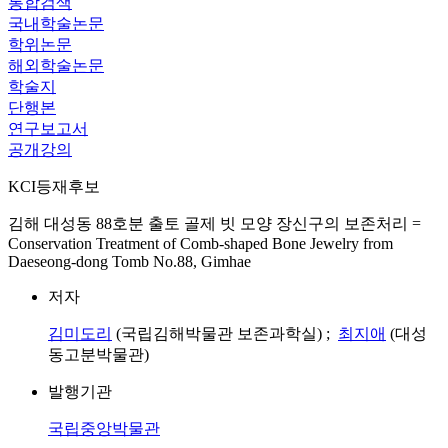
통합검색
국내학술논문
학위논문
해외학술논문
학술지
단행본
연구보고서
공개강의
KCI등재후보
김해 대성동 88호분 출토 골제 빗 모양 장신구의 보존처리 =
Conservation Treatment of Comb-shaped Bone Jewelry from
Daeseong-dong Tomb No.88, Gimhae
저자
김미도리
(국립김해박물관 보존과학실) ;
최지애
(대성
동고분박물관)
발행기관
국립중앙박물관