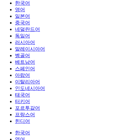
한국어
영어
일본어
중국어
네덜란드어
독일어
러시아어
말레이시아어
벵골어
베트남어
스페인어
아랍어
이탈리아어
인도네시아어
태국어
터키어
포르투갈어
프랑스어
힌디어
한국어
영어