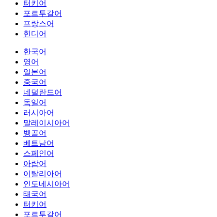
터키어
포르투갈어
프랑스어
힌디어
한국어
영어
일본어
중국어
네덜란드어
독일어
러시아어
말레이시아어
벵골어
베트남어
스페인어
아랍어
이탈리아어
인도네시아어
태국어
터키어
포르투갈어