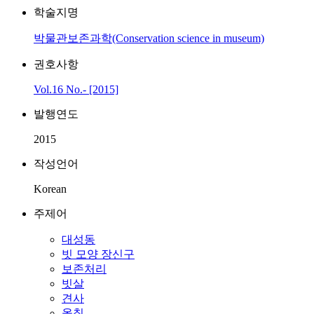
학술지명
박물관보존과학(Conservation science in museum)
권호사항
Vol.16 No.- [2015]
발행연도
2015
작성언어
Korean
주제어
대성동
빗 모양 장신구
보존처리
빗살
견사
옻칠