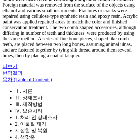
Foreign material was removed from the surface of the objects using
ethanol and various small instruments. Fractures or cracks were
repaired using cellulose-type synthetic resin and epoxy resin. Acrylic
paint was applied repaired areas to match the color and finished
conservation treatment. The two comb-shaped accessories, although
differing in number of teeth and thickness, were produced by using
the same method. A series of fine bone pieces, shaped like comb
teeth, are placed between two long bones, assuming animal ulnas,
and are fastened together by tying silk thread around them several
times, then by placing a coat of lacquer.
더보기
번역결과
목차 (Table of Contents)
Ⅰ. 서론
Ⅱ. 상태조사
Ⅲ. 제작방법
Ⅳ. 보존처리
1. 처리 전 상태조사
2. 이물질 제거
3. 접합 및 복원
4. 색맞춤