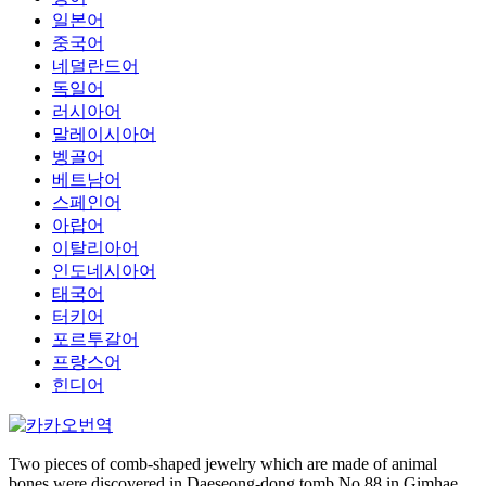
일본어
중국어
네덜란드어
독일어
러시아어
말레이시아어
벵골어
베트남어
스페인어
아랍어
이탈리아어
인도네시아어
태국어
터키어
포르투갈어
프랑스어
힌디어
Two pieces of comb-shaped jewelry which are made of animal
bones were discovered in Daeseong-dong tomb No.88 in Gimhae.