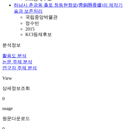
하남시 춘궁동 출토 청동현향로(靑銅懸香爐)의 제작기
술과 보존처리
국립중앙박물관
정수빈
2015
KCI등재후보
분석정보
활용도 분석
논문 주제 분석
연구자 주제 분석
View
상세정보조회
0
usage
원문다운로드
0