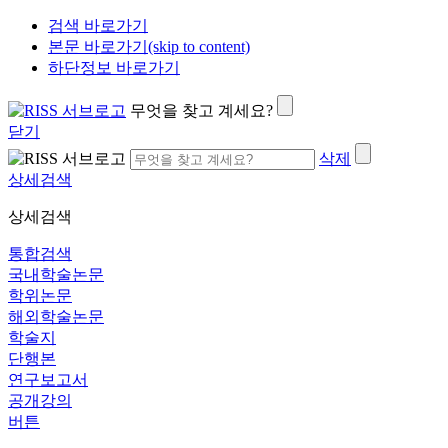
검색 바로가기
본문 바로가기(skip to content)
하단정보 바로가기
무엇을 찾고 계세요?
닫기
삭제
상세검색
상세검색
통합검색
국내학술논문
학위논문
해외학술논문
학술지
단행본
연구보고서
공개강의
버튼