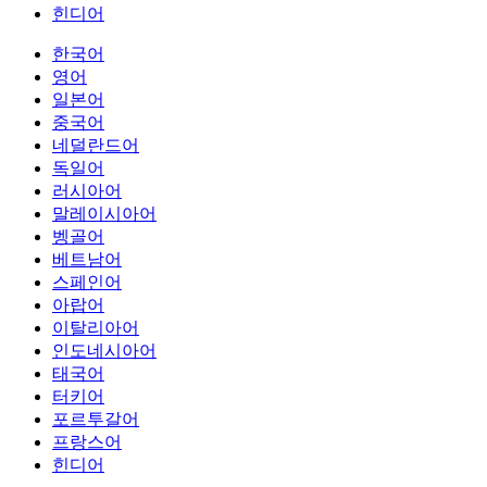
힌디어
한국어
영어
일본어
중국어
네덜란드어
독일어
러시아어
말레이시아어
벵골어
베트남어
스페인어
아랍어
이탈리아어
인도네시아어
태국어
터키어
포르투갈어
프랑스어
힌디어