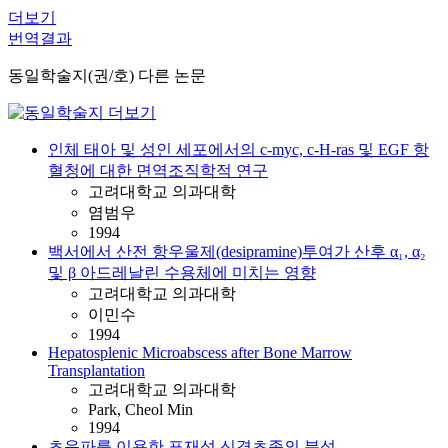
더보기
번역결과
동일학술지(권/호) 다른 논문
인체 태아 및 성인 세포에서의 c-myc, c-H-ras 및 EGF 항
혈청에 대한 면역조직학적 연구
고려대학교 의과대학
염범우
1994
백서에서 산전 항우울제(desipramine)투여가 산후 α₁, α₂
및 β 아드레날린 수용체에 미치는 영향
고려대학교 의과대학
이민수
1994
Hepatosplenic Microabscess after Bone Marrow
Transplantation
고려대학교 의과대학
Park, Cheol Min
1994
초음파를 이용한 표재성 신경초종의 분석