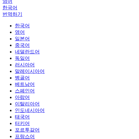
영어
한국어
번역하기
한국어
영어
일본어
중국어
네덜란드어
독일어
러시아어
말레이시아어
벵골어
베트남어
스페인어
아랍어
이탈리아어
인도네시아어
태국어
터키어
포르투갈어
프랑스어