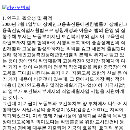
1. 연구의 필요성 및 목적
2000년 7월 1일부터 장애인고용촉진등에관한법률이 장애인고
용촉진및직업재활법으로 명칭개정과 아울러 법의 운영 및 집
행주체 부서는 노동부이지만 보건복지부와 심지어 교육인적
자원부까지 함께 협의하여 시행되도록 하여 중증장애인의 직
업재활과 고용을 활성화하자는 의의를 갖고 새롭게 출발했다.
원래 장애인고용촉진등에관한법률의 본래적 취지나 담고 있
는 뜻이 장애인의 직업재활과 고용촉진이었지만 장애계의 여
러 가지 바램이 수용되어 전문적 직업재활을 통한 중증장애인
고용을 극대화시킨다는 취지 아래 지원고용 조항의 신설 등 여
러 가지 내용이 바뀐것이 있는데, 그 중에서도 가장 핵심적인
내용이 장애인고용촉진및직업재활기금사업(이하 '기금사업')
의 일부가 보건복지부에서의 직업재활사업 시행을 지원하게
된 것이다.
그런데 이 기금이 노동부와 보건복치부 양 부처에서 나누어 시
행하면서 사업내용의 중복성이 있다(김종인/ 2001)는 지적이
제기되었으며, 이와 함께 기금사용이 원래기금 갹출의 목적인
장애인고용에의 의미보다는 직업훈련을 위한 교사인건비 등
경직성 경비에 대부분 지출되어 기긍의 효율적 ·효과적 운용