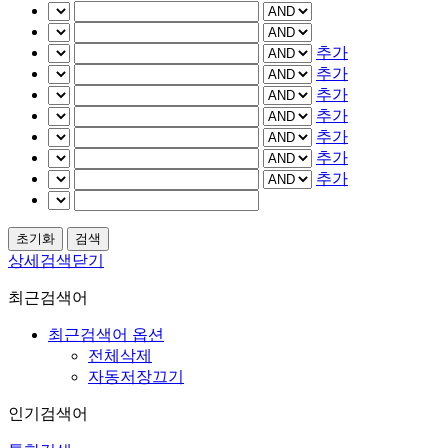
추가
추가
추가
추가
추가
추가
추가
상세검색닫기
최근검색어
최근검색어 옵션
전체삭제
자동저장끄기
인기검색어