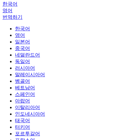
한국어
영어
번역하기
한국어
영어
일본어
중국어
네덜란드어
독일어
러시아어
말레이시아어
벵골어
베트남어
스페인어
아랍어
이탈리아어
인도네시아어
태국어
터키어
포르투갈어