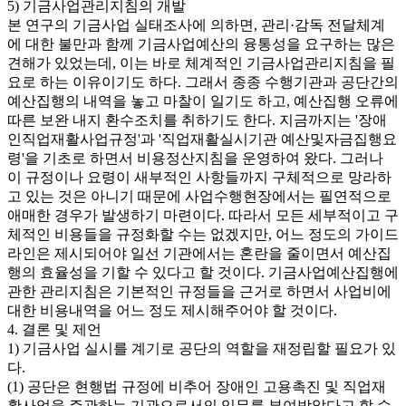
5) 기금사업관리지침의 개발
본 연구의 기금사업 실태조사에 의하면, 관리·감독 전달체계
에 대한 불만과 함께 기금사업예산의 융통성을 요구하는 많은
견해가 있었는데, 이는 바로 체계적인 기금사업관리지침을 필
요로 하는 이유이기도 하다. 그래서 종종 수행기관과 공단간의
예산집행의 내역을 놓고 마찰이 일기도 하고, 예산집행 오류에
따른 보완 내지 환수조치를 취하기도 한다. 지금까지는 '장애
인직업재활사업규정'과 '직업재활실시기관 예산및자금집행요
령'을 기초로 하면서 비용정산지침을 운영하여 왔다. 그러나
이 규정이나 요령이 새부적인 사항들까지 구체적으로 망라하
고 있는 것은 아니기 때문에 사업수행현장에서는 필연적으로
애매한 경우가 발생하기 마련이다. 따라서 모든 세부적이고 구
체적인 비용들을 규정화할 수는 없겠지만, 어느 정도의 가이드
라인은 제시되어야 일선 기관에서는 혼란을 줄이면서 예산집
행의 효율성을 기할 수 있다고 할 것이다. 기금사업예산집행에
관한 관리지침은 기본적인 규정들을 근거로 하면서 사업비에
대한 비용내역을 어느 정도 제시해주어야 할 것이다.
4. 결론 및 제언
1) 기금사업 실시를 계기로 공단의 역할을 재정립할 필요가 있
다.
(1) 공단은 현행법 규정에 비추어 장애인 고용촉진 및 직업재
활사업을 주관하는 기관으로서의 임무를 부여받았다고 할 수