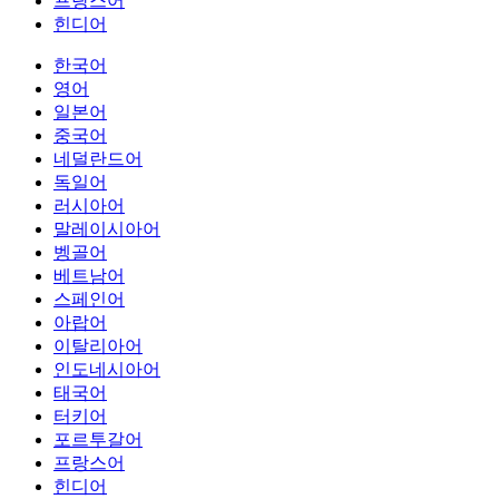
프랑스어
힌디어
한국어
영어
일본어
중국어
네덜란드어
독일어
러시아어
말레이시아어
벵골어
베트남어
스페인어
아랍어
이탈리아어
인도네시아어
태국어
터키어
포르투갈어
프랑스어
힌디어