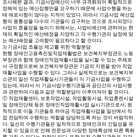
조사해본 결과, 기금사업예산이 너무 규격화되어 획일적으로
정해져 있는 예산집행만을 요구하기 때문에 사업수행을 하는
태 애로사항이 많다는 지적이 있었다. 따라서 기금사업 예산집
행의 융통성을 다수의 기관들이 요구하는 것으로 조사되었다.
사업의 효율성을 높이기 위해서는, 사업비예산에 관하여는 현
재의 획일적인 예산배정을 지양하고 각 수행기관의 실정에 맞
는 예산배정을 고려함이 필요하다고 할 것이다.
3) 기금사업 쵸율성 제고를 위한 역할분담
현행 장애인고용촉진및직업재활법은 보건복지부장관도 노동
부장관과 함깨 장애인직업재활사업을 실시할 수 있는 주체로
서 규정함으로써 보건복지부장관은 기금의 지원을 받아 직업
재활사업을 수행할 수 있다. 그러나 실제적으로는 보건복지부
소관의 일선 직업재활실시기관들이 이 기금사업을 수행하고
있는데, 따라서 이 기금사업수행기관들과 공단간의 사업시행
과 관련하여 다음과 같은 역할분담이 이루어져야 할 것이다.
① 직업재활센터, 보호작업시설, 작업활동시설, 직업훈련시설
및 장애인단체 등은 장애인직업재활사업 실시기관으로서, 원
칙적으로 이들 기관들로 하여금 직업재활사업을 일선에서 직
접 전담하여 수행하는 역할을 담당하도록 하는 것이 바람직하
다. 일선의 수행기관들은 일차적으로 장애인과의 긴밀성을 유
지할 수 있음으로 인해 전문성과 다양한 장애특성에 따른 특화
를 가질 수 있다는 장점이 있다. 또한 일전 수행기관들은 각각