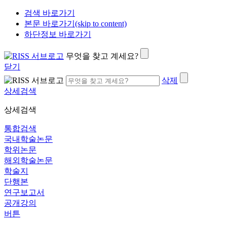
검색 바로가기
본문 바로가기(skip to content)
하단정보 바로가기
무엇을 찾고 계세요?
닫기
삭제
상세검색
상세검색
통합검색
국내학술논문
학위논문
해외학술논문
학술지
단행본
연구보고서
공개강의
버튼