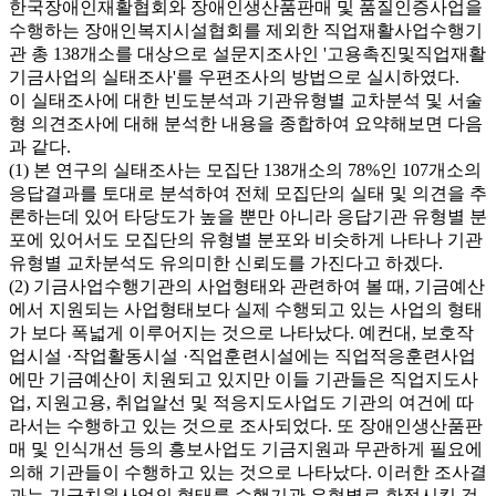
한국장애인재활협회와 장애인생산품판매 및 품질인증사업을
수행하는 장애인복지시설협회를 제외한 직업재활사업수행기
관 총 138개소를 대상으로 설문지조사인 '고용촉진및직업재활
기금사업의 실태조사'를 우편조사의 방법으로 실시하였다.
이 실태조사에 대한 빈도분석과 기관유형별 교차분석 및 서술
형 의견조사에 대해 분석한 내용을 종합하여 요약해보면 다음
과 같다.
(1) 본 연구의 실태조사는 모집단 138개소의 78%인 107개소의
응답결과를 토대로 분석하여 전체 모집단의 실태 및 의견을 추
론하는데 있어 타당도가 높을 뿐만 아니라 응답기관 유형별 분
포에 있어서도 모집단의 유형별 분포와 비슷하게 나타나 기관
유형별 교차분석도 유의미한 신뢰도를 가진다고 하겠다.
(2) 기금사업수행기관의 사업형태와 관련하여 볼 때, 기금예산
에서 지원되는 사업형태보다 실제 수행되고 있는 사업의 형태
가 보다 폭넓게 이루어지는 것으로 나타났다. 예컨대, 보호작
업시설 ·작업활동시설 ·직업훈련시설에는 직업적응훈련사업
에만 기금예산이 치원되고 있지만 이들 기관들은 직업지도사
업, 지원고용, 취업알선 및 적응지도사업도 기관의 여건에 따
라서는 수행하고 있는 것으로 조사되었다. 또 장애인생산품판
매 및 인식개선 등의 흥보사업도 기금지원과 무관하게 필요에
의해 기관들이 수행하고 있는 것으로 나타났다. 이러한 조사결
과는 기금치원사업의 형태를 수행기관 유형별로 한정시킬 것