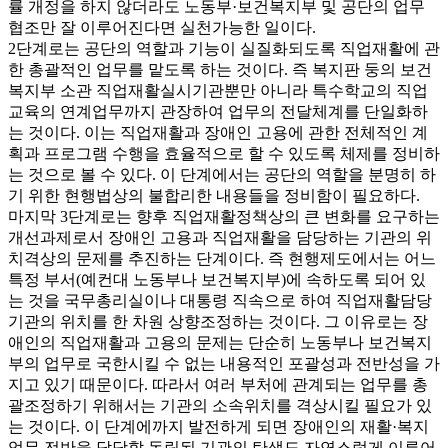
률 개정을 하지 않더라도 노동부·보건복지부 및 공단의 업무
협조만 잘 이루어진다면 실천가능한 일이다.
2단계로는 공단의 역할과 기능이 실질화되도록 직업재활에 관
한 총괄적인 업무를 맡도록 하는 것이다. 즉 복지판 둥의 보건
복지부 소관 직업재활실시기관뿐만 아니라 특수학교의 직업
교육의 연계업무까지 관장하여 업무의 전달체계를 단일화하
는 것이다. 이는 직업재활과 장애인 고용에 관한 전체적인 계
획과 프로그램 수행을 효율적으로 할 수 있도록 체제를 정비하
는 것으로 볼 수 있다. 이 단계에서는 공단의 역할을 분명히 하
기 위한 현행법상의 불합리한 내용들을 정비함이 필요하다.
마지막 3단계로는 향후 직업재활정책상의 큰 변화를 요구하는
개선과제로서 장애인 고용과 직업재활을 담당하는 기관의 위
치격상의 문제를 추진하는 단계이다. 즉 현행제도에서는 어느
특정 부서(예컨대 노동부나 보건복지부)에 속하도록 되어 있
는 것을 국무총리실이나 대통령 직속으로 하여 직업재활담당
기관의 위치를 한 차원 상향조정하는 것이다. 그 이유로는 장
애인의 직업재활과 고용의 문제는 단순히 노동부나 보건복지
부의 업무로 국한시킬 수 없는 내용적인 포괄성과 전반성을 가
지고 있기 때문이다. 따라서 여러 부처에 관계되는 업무를 총
괄조정하기 위해서는 기관의 소속위치를 격상시킬 필요가 있
는 것이다. 이 단계에까지 발전하게 되면 장애인의 재활·복지
업무 전반을 담당할 독립된 기관의 탄생도 자연스럽게 이루어