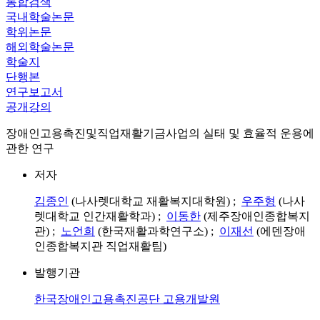
통합검색
국내학술논문
학위논문
해외학술논문
학술지
단행본
연구보고서
공개강의
장애인고용촉진및직업재활기금사업의 실태 및 효율적 운용에
관한 연구
저자
김종인
(나사렛대학교 재활복지대학원) ;
우주형
(나사
렛대학교 인간재활학과) ;
이동한
(제주장애인종합복지
관) ;
노언희
(한국재활과학연구소) ;
이재선
(에덴장애
인종합복지관 직업재활팀)
발행기관
한국장애인고용촉진공단 고용개발원