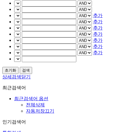
추가
추가
추가
추가
추가
추가
추가
상세검색닫기
최근검색어
최근검색어 옵션
전체삭제
자동저장끄기
인기검색어