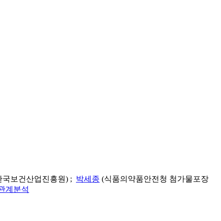
한국보건산업진흥원) ;
박세종
(식품의약품안전청 첨가물포장
관계분석