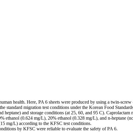
uman health. Here, PA 6 sheets were produced by using a twin-screw ex
o the standard migration test conditions under the Korean Food Standa
and heptane) and storage conditions (at 25, 60, and 95 C). Caprolactam 
50% ethanol (0.624 mg/L), 20% ethanol (0.328 mg/L), and n-heptane (no
(15 mg/L) according to the KFSC test conditions.
 conditions by KFSC were reliable to evaluate the safety of PA 6.