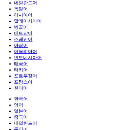
네덜란드어
독일어
러시아어
말레이시아어
벵골어
베트남어
스페인어
아랍어
이탈리아어
인도네시아어
태국어
터키어
포르투갈어
프랑스어
힌디어
한국어
영어
일본어
중국어
네덜란드어
독일어