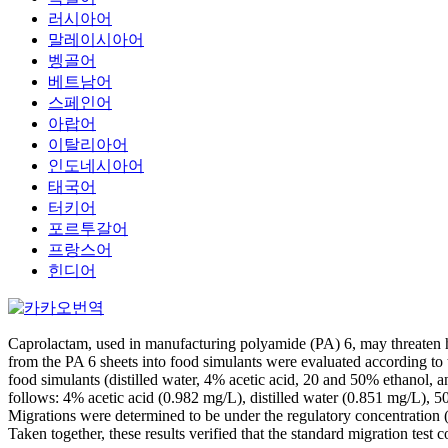
러시아어
말레이시아어
벵골어
베트남어
스페인어
아랍어
이탈리아어
인도네시아어
태국어
터키어
포르투갈어
프랑스어
힌디어
Caprolactam, used in manufacturing polyamide (PA) 6, may threaten h
from the PA 6 sheets into food simulants were evaluated according t
food simulants (distilled water, 4% acetic acid, 20 and 50% ethanol, 
follows: 4% acetic acid (0.982 mg/L), distilled water (0.851 mg/L), 
Migrations were determined to be under the regulatory concentration 
Taken together, these results verified that the standard migration test