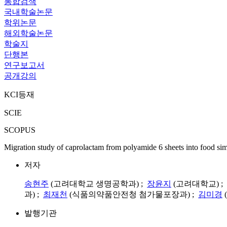
통합검색
국내학술논문
학위논문
해외학술논문
학술지
단행본
연구보고서
공개강의
KCI등재
SCIE
SCOPUS
Migration study of caprolactam from polyamide 6 sheets into food si
저자
송현주
(고려대학교 생명공학과) ;
장윤지
(고려대학교) ;
과) ;
최재천
(식품의약품안전청 첨가물포장과) ;
김미경
발행기관