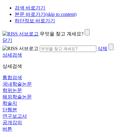
검색 바로가기
본문 바로가기(skip to content)
하단정보 바로가기
무엇을 찾고 계세요?
닫기
삭제
상세검색
상세검색
통합검색
국내학술논문
학위논문
해외학술논문
학술지
단행본
연구보고서
공개강의
버튼