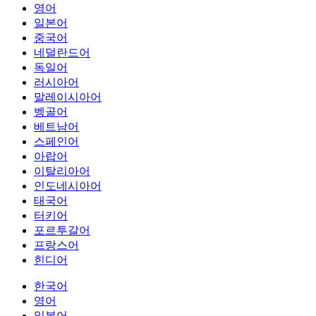
영어
일본어
중국어
네덜란드어
독일어
러시아어
말레이시아어
벵골어
베트남어
스페인어
아랍어
이탈리아어
인도네시아어
태국어
터키어
포르투갈어
프랑스어
힌디어
한국어
영어
일본어