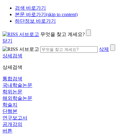
검색 바로가기
본문 바로가기(skip to content)
하단정보 바로가기
무엇을 찾고 계세요?
닫기
삭제
상세검색
상세검색
통합검색
국내학술논문
학위논문
해외학술논문
학술지
단행본
연구보고서
공개강의
버튼