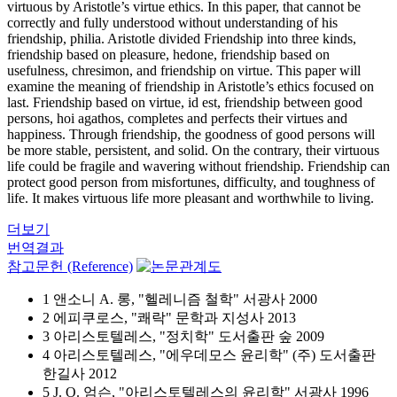
virtuous by Aristotle’s virtue ethics. In this paper, that cannot be
correctly and fully understood without understanding of his
friendship, philia. Aristotle divided Friendship into three kinds,
friendship based on pleasure, hedone, friendship based on
usefulness, chresimon, and friendship on virtue. This paper will
examine the meaning of friendship in Aristotle’s ethics focused on
last. Friendship based on virtue, id est, friendship between good
persons, hoi agathos, completes and perfects their virtues and
happiness. Through friendship, the goodness of good persons will
be more stable, persistent, and solid. On the contrary, their virtuous
life could be fragile and wavering without friendship. Friendship can
protect good person from misfortunes, difficulty, and toughness of
life. It makes virtuous life more pleasant and worthwhile to living.
더보기
번역결과
참고문헌 (Reference)
1 앤소니 A. 롱, "헬레니즘 철학" 서광사 2000
2 에피쿠로스, "쾌락" 문학과 지성사 2013
3 아리스토텔레스, "정치학" 도서출판 숲 2009
4 아리스토텔레스, "에우데모스 윤리학" (주) 도서출판
한길사 2012
5 J. O. 엄슨, "아리스토텔레스의 윤리학" 서광사 1996