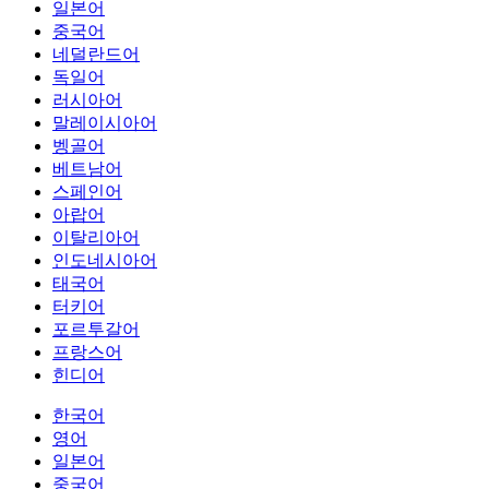
일본어
중국어
네덜란드어
독일어
러시아어
말레이시아어
벵골어
베트남어
스페인어
아랍어
이탈리아어
인도네시아어
태국어
터키어
포르투갈어
프랑스어
힌디어
한국어
영어
일본어
중국어