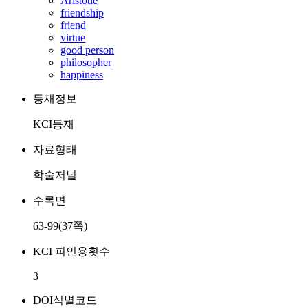
Aristotle
friendship
friend
virtue
good person
philosopher
happiness
등재정보
KCI등재
자료형태
학술저널
수록면
63-99(37쪽)
KCI 피인용횟수
3
DOI식별코드