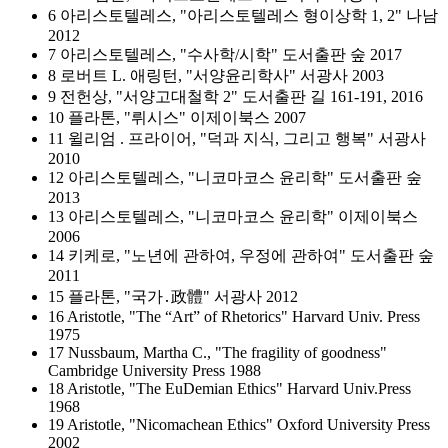
6 아리스토텔레스, "아리스토텔레스 형이상학 1, 2" 나남
2012
7 아리스토텔레스, "수사학/시학" 도서출판 숲 2017
8 로버트 L. 애링턴, "서양윤리학사" 서광사 2003
9 전헌상, "서양고대철학 2" 도서출판 길 161-191, 2016
10 플라톤, "뤼시스" 이제이북스 2007
11 윌리엄 . 프라이어, "덕과 지식, 그리고 행복" 서광사
2010
12 아리스토텔레스, "니코마코스 윤리학" 도서출판 숲
2013
13 아리스토텔레스, "니코마코스 윤리학" 이제이북스
2006
14 키케로, "노년에 관하여, 우정에 관하여" 도서출판 숲
2011
15 플라톤, "국가․政體" 서광사 2012
16 Aristotle, "The “Art” of Rhetorics" Harvard Univ. Press
1975
17 Nussbaum, Martha C., "The fragility of goodness"
Cambridge University Press 1988
18 Aristotle, "The EuDemian Ethics" Harvard Univ.Press
1968
19 Aristotle, "Nicomachean Ethics" Oxford University Press
2002