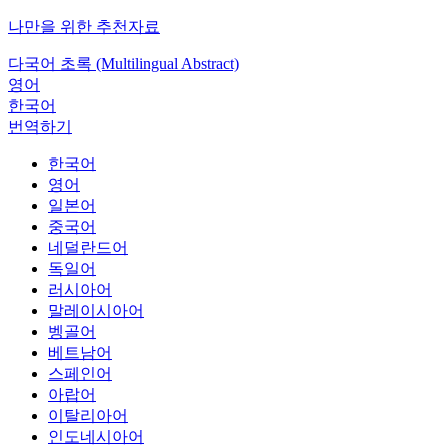
나만을 위한 추천자료
다국어 초록 (Multilingual Abstract)
영어
한국어
번역하기
한국어
영어
일본어
중국어
네덜란드어
독일어
러시아어
말레이시아어
벵골어
베트남어
스페인어
아랍어
이탈리아어
인도네시아어