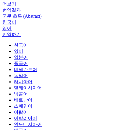
더보기
번역결과
국문 초록 (Abstract)
한국어
영어
번역하기
한국어
영어
일본어
중국어
네덜란드어
독일어
러시아어
말레이시아어
벵골어
베트남어
스페인어
아랍어
이탈리아어
인도네시아어