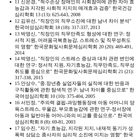
11 신은경, "척수손상 장애인의 사회참여에 관한 자아 효
능감과 지각된 사회적 지지의 매개효과 검증" 한국건강
심리학회 13 (13): 625-643, 2008
12 김유선, "직장인의 직무소진에 대한 남녀 차이 분석"
한국여성심리학회 18 (18): 317-337, 2013
13 박영신, "직장인의 직무만족도 형성에 대한 연구: 정
서적 지원, 어려움극복효능감, 스트레스 및 직무성취도
의 영향" 한국문화및사회문제심리학회 20 (20): 469-491,
2014
14 박영신, "직장인의 스트레스 증상과 대처 관련 변인에
대한 연구: 정서적 지원, 자기효능감, 직무만족도, 직무성
취도를 중심으로" 한국문화및사회문제심리학회 21 (21):
317-338, 2015
15 안상수, "중.장년층 실업자들의 실직에 대한 반응과
구직활동에 관한 탐색적 연구: 남녀 차이를 중심으로" 한
국여성심리학회 10 (10): 375-404, 2005
16 서민정, "주의력 결핍-과잉행동장애 아동 어머니의 양
육스트레스, 우울감, 부모효능감에 관한 연구-정서장애
아동과 일반아동 어머니와의 비교를 중심으로-" 한국여
성심리학회 8 (8): 69-81, 2003
17 임수진, "자기 효능감, 지각된 지지, 내재적 동기가 성
폭력 상담소 종사자의 심리적 소진에 미치는 영향" 한국