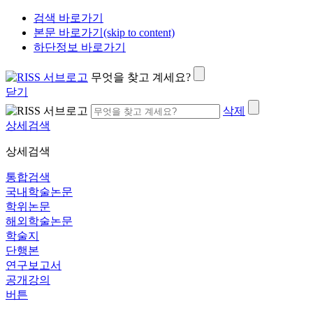
검색 바로가기
본문 바로가기(skip to content)
하단정보 바로가기
무엇을 찾고 계세요?
닫기
삭제
상세검색
상세검색
통합검색
국내학술논문
학위논문
해외학술논문
학술지
단행본
연구보고서
공개강의
버튼