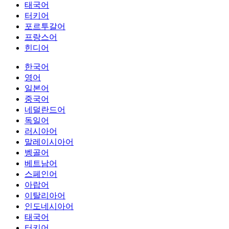
태국어
터키어
포르투갈어
프랑스어
힌디어
한국어
영어
일본어
중국어
네덜란드어
독일어
러시아어
말레이시아어
벵골어
베트남어
스페인어
아랍어
이탈리아어
인도네시아어
태국어
터키어