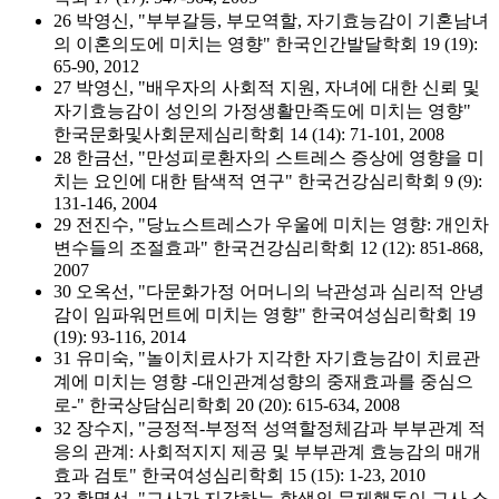
26 박영신, "부부갈등, 부모역할, 자기효능감이 기혼남녀
의 이혼의도에 미치는 영향" 한국인간발달학회 19 (19):
65-90, 2012
27 박영신, "배우자의 사회적 지원, 자녀에 대한 신뢰 및
자기효능감이 성인의 가정생활만족도에 미치는 영향"
한국문화및사회문제심리학회 14 (14): 71-101, 2008
28 한금선, "만성피로환자의 스트레스 증상에 영향을 미
치는 요인에 대한 탐색적 연구" 한국건강심리학회 9 (9):
131-146, 2004
29 전진수, "당뇨스트레스가 우울에 미치는 영향: 개인차
변수들의 조절효과" 한국건강심리학회 12 (12): 851-868,
2007
30 오옥선, "다문화가정 어머니의 낙관성과 심리적 안녕
감이 임파워먼트에 미치는 영향" 한국여성심리학회 19
(19): 93-116, 2014
31 유미숙, "놀이치료사가 지각한 자기효능감이 치료관
계에 미치는 영향 -대인관계성향의 중재효과를 중심으
로-" 한국상담심리학회 20 (20): 615-634, 2008
32 장수지, "긍정적-부정적 성역할정체감과 부부관계 적
응의 관계: 사회적지지 제공 및 부부관계 효능감의 매개
효과 검토" 한국여성심리학회 15 (15): 1-23, 2010
33 황명선, "교사가 지각하는 학생의 문제행동이 교사 소