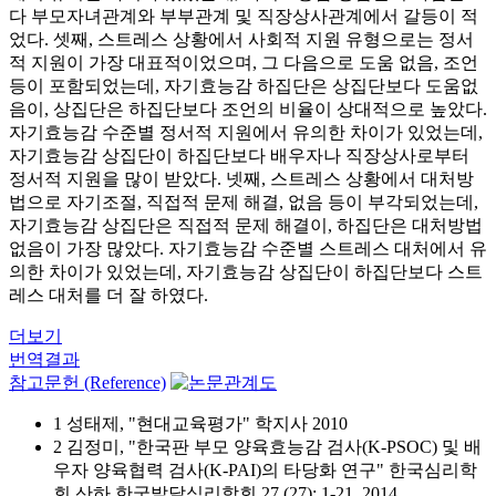
다 부모자녀관계와 부부관계 및 직장상사관계에서 갈등이 적
었다. 셋째, 스트레스 상황에서 사회적 지원 유형으로는 정서
적 지원이 가장 대표적이었으며, 그 다음으로 도움 없음, 조언
등이 포함되었는데, 자기효능감 하집단은 상집단보다 도움없
음이, 상집단은 하집단보다 조언의 비율이 상대적으로 높았다.
자기효능감 수준별 정서적 지원에서 유의한 차이가 있었는데,
자기효능감 상집단이 하집단보다 배우자나 직장상사로부터
정서적 지원을 많이 받았다. 넷째, 스트레스 상황에서 대처방
법으로 자기조절, 직접적 문제 해결, 없음 등이 부각되었는데,
자기효능감 상집단은 직접적 문제 해결이, 하집단은 대처방법
없음이 가장 많았다. 자기효능감 수준별 스트레스 대처에서 유
의한 차이가 있었는데, 자기효능감 상집단이 하집단보다 스트
레스 대처를 더 잘 하였다.
더보기
번역결과
참고문헌 (Reference)
1 성태제, "현대교육평가" 학지사 2010
2 김정미, "한국판 부모 양육효능감 검사(K-PSOC) 및 배
우자 양육협력 검사(K-PAI)의 타당화 연구" 한국심리학
회 산하 한국발달심리학회 27 (27): 1-21, 2014