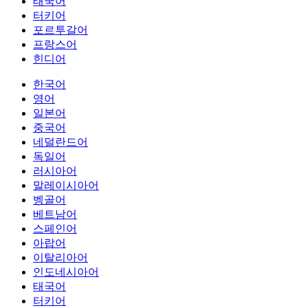
태국어
터키어
포르투갈어
프랑스어
힌디어
한국어
영어
일본어
중국어
네덜란드어
독일어
러시아어
말레이시아어
벵골어
베트남어
스페인어
아랍어
이탈리아어
인도네시아어
태국어
터키어