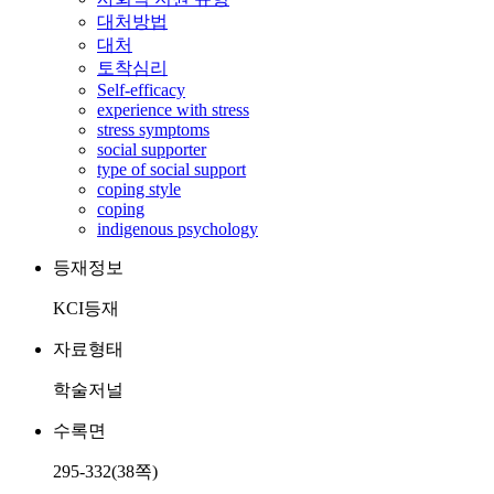
대처방법
대처
토착심리
Self-efficacy
experience with stress
stress symptoms
social supporter
type of social support
coping style
coping
indigenous psychology
등재정보
KCI등재
자료형태
학술저널
수록면
295-332(38쪽)