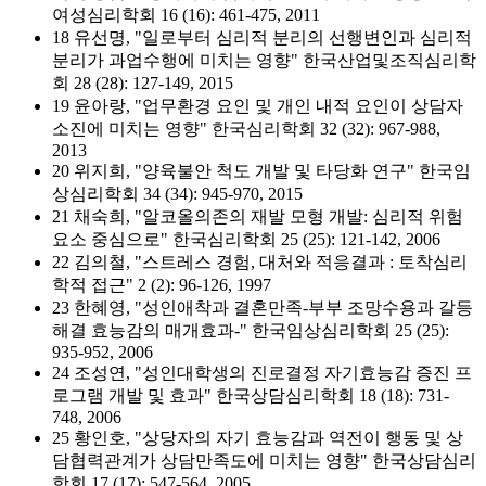
여성심리학회 16 (16): 461-475, 2011
18 유선명, "일로부터 심리적 분리의 선행변인과 심리적
분리가 과업수행에 미치는 영향" 한국산업및조직심리학
회 28 (28): 127-149, 2015
19 윤아랑, "업무환경 요인 및 개인 내적 요인이 상담자
소진에 미치는 영향" 한국심리학회 32 (32): 967-988,
2013
20 위지희, "양육불안 척도 개발 및 타당화 연구" 한국임
상심리학회 34 (34): 945-970, 2015
21 채숙희, "알코올의존의 재발 모형 개발: 심리적 위험
요소 중심으로" 한국심리학회 25 (25): 121-142, 2006
22 김의철, "스트레스 경험, 대처와 적응결과 : 토착심리
학적 접근" 2 (2): 96-126, 1997
23 한혜영, "성인애착과 결혼만족-부부 조망수용과 갈등
해결 효능감의 매개효과-" 한국임상심리학회 25 (25):
935-952, 2006
24 조성연, "성인대학생의 진로결정 자기효능감 증진 프
로그램 개발 및 효과" 한국상담심리학회 18 (18): 731-
748, 2006
25 황인호, "상당자의 자기 효능감과 역전이 행동 및 상
담협력관계가 상담만족도에 미치는 영향" 한국상담심리
학회 17 (17): 547-564, 2005