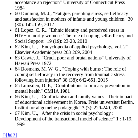
acceptance an rejection" University of Connecticut Press
1984
60 Dunning, M. J., "Fatigue, parenting stress, self-efficacy
and satisfaction in mothers of infants and young children" 30
(30): 145-159, 2012
61 Lopez, C. R., "Ethnic identity and perceived stress in
HIV+ minority women : The role of coping self-efficacy and
Social Support" 19 (19): 23-28, 2010
62 Kim, U., "Encyclopedia of applied psychology, vol. 2"
Elsevier Academic press 263-269, 2004
63 Cawte, J., "Cruel, poor and brutal nations" University of
Hawaii Press 1972
64 Bosmans, M. W. G., "Coping with burns : The role of
coping self-efficacy in the recovery from traumatic stress
following burn injuries" 38 (38): 642-651, 2015
65 Lumsden, D. P., "Contributions to primary prevention in
mental health" CMHA 1981
66 Kim, U., "Confucianism and family values : Their impact
of educational achievement in Korea. Freie universitat Berlin,
Institut fur allgemeine padagogik" 3 (3): 229-249, 2000
67 Kim, U., "After the crisis in social psychology :
Development of the transactional model of science" 1 : 1-19,
1999
더보기