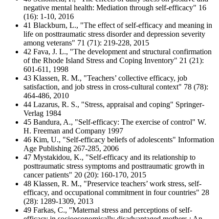
negative mental health: Mediation through self-efficacy" 16
(16): 1-10, 2016
41 Blackburn, L., "The effect of self-efficacy and meaning in
life on posttraumatic stress disorder and depression severity
among veterans" 71 (71): 219-228, 2015
42 Fava, J. L., "The development and structural confirmation
of the Rhode Island Stress and Coping Inventory" 21 (21):
601-611, 1998
43 Klassen, R. M., "Teachers’ collective efficacy, job
satisfaction, and job stress in cross-cultural context" 78 (78):
464-486, 2010
44 Lazarus, R. S., "Stress, appraisal and coping" Springer-
Verlag 1984
45 Bandura, A., "Self-efficacy: The exercise of control" W.
H. Freeman and Company 1997
46 Kim, U., "Self-efficacy beliefs of adolescents" Information
Age Publishing 267-285, 2006
47 Mystakidou, K., "Self-efficacy and its relationship to
posttraumatic stress symptoms and posttraumatic growth in
cancer patients" 20 (20): 160-170, 2015
48 Klassen, R. M., "Preservice teachers’ work stress, self-
efficacy, and occupational commitment in four countries" 28
(28): 1289-1309, 2013
49 Farkas, C., "Maternal stress and perceptions of self-
efficacy in socioeconomically disadvantaged mothers : An