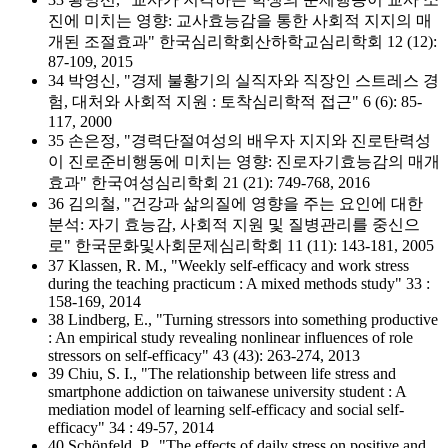
진에 미치는 영향: 교사효능감을 통한 사회적 지지의 매
개된 조절효과" 한국심리학회산하학교심리학회 12 (12):
87-109, 2015
34 박영신, "경제 불황기의 실직자와 직장인 스트레스 경
험, 대처와 사회적 지원 : 토착심리학적 접근" 6 (6): 85-
117, 2000
35 손은정, "경력단절여성의 배우자 지지와 진로탄력성
이 진로준비행동에 미치는 영향: 진로자기효능감의 매개
효과" 한국여성심리학회 21 (21): 749-768, 2016
36 김의철, "건강과 삶의질에 영향을 주는 요인에 대한
분석: 자기 효능감, 사회적 지원 및 질병관리를 중신으
로" 한국문화및사회문제심리학회 11 (11): 143-181, 2005
37 Klassen, R. M., "Weekly self-efficacy and work stress
during the teaching practicum : A mixed methods study" 33 :
158-169, 2014
38 Lindberg, E., "Turning stressors into something productive
: An empirical study revealing nonlinear influences of role
stressors on self-efficacy" 43 (43): 263-274, 2013
39 Chiu, S. I., "The relationship between life stress and
smartphone addiction on taiwanese university student : A
mediation model of learning self-efficacy and social self-
efficacy" 34 : 49-57, 2014
40 Schönfeld, P., "The effects of daily stress on positive and