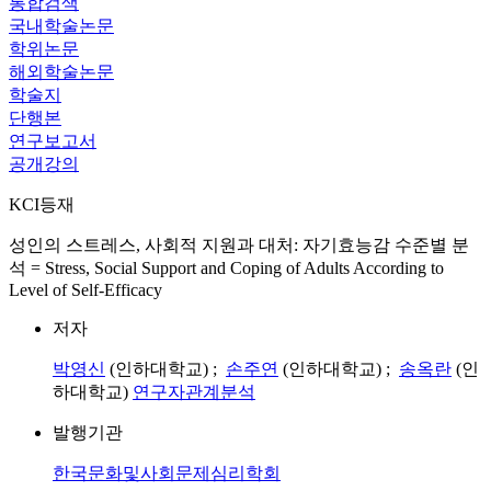
통합검색
국내학술논문
학위논문
해외학술논문
학술지
단행본
연구보고서
공개강의
KCI등재
성인의 스트레스, 사회적 지원과 대처: 자기효능감 수준별 분
석 = Stress, Social Support and Coping of Adults According to
Level of Self-Efficacy
저자
박영신
(인하대학교) ;
손주연
(인하대학교) ;
송옥란
(인
하대학교)
연구자관계분석
발행기관
한국문화및사회문제심리학회