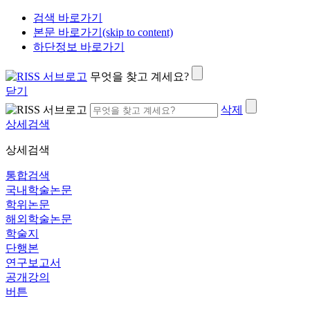
검색 바로가기
본문 바로가기(skip to content)
하단정보 바로가기
무엇을 찾고 계세요?
닫기
삭제
상세검색
상세검색
통합검색
국내학술논문
학위논문
해외학술논문
학술지
단행본
연구보고서
공개강의
버튼