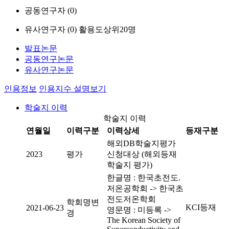
공동연구자 (
0
)
유사연구자 (
0
)
활용도상위20명
발표논문
공동연구논문
유사연구논문
인용정보
인용지수 설명보기
학술지 이력
학술지 이력
연월일
이력구분
이력상세
등재구분
해외DB학술지평가
2023
평가
신청대상 (해외등재
학술지 평가)
한글명 : 한국초전도.
저온공학회 -> 한국초
전도저온학회
학회명변
KCI등재
2021-06-23
영문명 : 미등록 ->
경
The Korean Society of