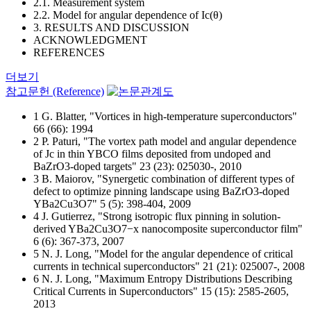
2.1. Measurement system
2.2. Model for angular dependence of Ic(θ)
3. RESULTS AND DISCUSSION
ACKNOWLEDGMENT
REFERENCES
더보기
참고문헌 (Reference)
1 G. Blatter, "Vortices in high-temperature superconductors"
66 (66): 1994
2 P. Paturi, "The vortex path model and angular dependence
of Jc in thin YBCO films deposited from undoped and
BaZrO3-doped targets" 23 (23): 025030-, 2010
3 B. Maiorov, "Synergetic combination of different types of
defect to optimize pinning landscape using BaZrO3-doped
YBa2Cu3O7" 5 (5): 398-404, 2009
4 J. Gutierrez, "Strong isotropic flux pinning in solution-
derived YBa2Cu3O7−x nanocomposite superconductor film"
6 (6): 367-373, 2007
5 N. J. Long, "Model for the angular dependence of critical
currents in technical superconductors" 21 (21): 025007-, 2008
6 N. J. Long, "Maximum Entropy Distributions Describing
Critical Currents in Superconductors" 15 (15): 2585-2605,
2013