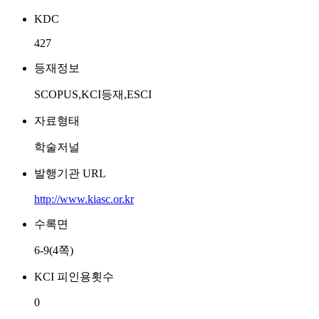
KDC
427
등재정보
SCOPUS,KCI등재,ESCI
자료형태
학술저널
발행기관 URL
http://www.kiasc.or.kr
수록면
6-9(4쪽)
KCI 피인용횟수
0