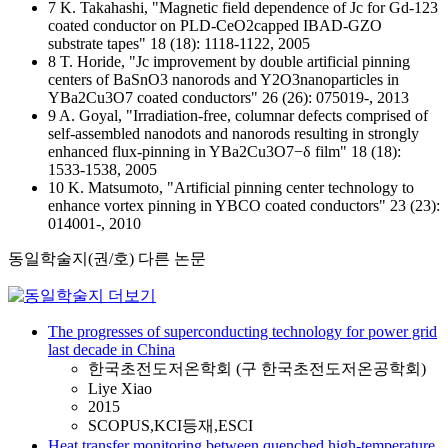
7 K. Takahashi, "Magnetic field dependence of Jc for Gd-123
coated conductor on PLD-CeO2capped IBAD-GZO
substrate tapes" 18 (18): 1118-1122, 2005
8 T. Horide, "Jc improvement by double artificial pinning
centers of BaSnO3 nanorods and Y2O3nanoparticles in
YBa2Cu3O7 coated conductors" 26 (26): 075019-, 2013
9 A. Goyal, "Irradiation-free, columnar defects comprised of
self-assembled nanodots and nanorods resulting in strongly
enhanced flux-pinning in YBa2Cu3O7−δ film" 18 (18):
1533-1538, 2005
10 K. Matsumoto, "Artificial pinning center technology to
enhance vortex pinning in YBCO coated conductors" 23 (23):
014001-, 2010
동일학술지(권/호) 다른 논문
The progresses of superconducting technology for power grid
last decade in China
한국초전도저온학회 (구 한국초전도저온공학회)
Liye Xiao
2015
SCOPUS,KCI등재,ESCI
Heat transfer monitoring between quenched high-temperature