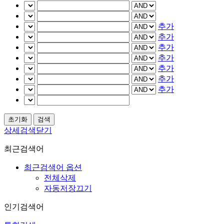
추가
추가
추가
추가
추가
추가
추가
상세검색닫기
최근검색어
최근검색어 옵션
전체삭제
자동저장끄기
인기검색어