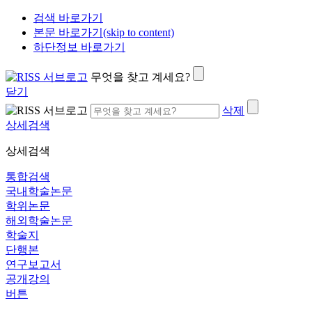
검색 바로가기
본문 바로가기(skip to content)
하단정보 바로가기
무엇을 찾고 계세요?
닫기
삭제
상세검색
상세검색
통합검색
국내학술논문
학위논문
해외학술논문
학술지
단행본
연구보고서
공개강의
버튼