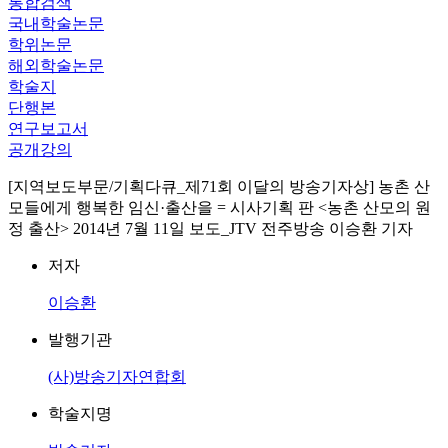
통합검색
국내학술논문
학위논문
해외학술논문
학술지
단행본
연구보고서
공개강의
[지역보도부문/기획다큐_제71회 이달의 방송기자상] 농촌 산
모들에게 행복한 임신·출산을 = 시사기획 판 <농촌 산모의 원
정 출산> 2014년 7월 11일 보도_JTV 전주방송 이승환 기자
저자
이승환
발행기관
(사)방송기자연합회
학술지명