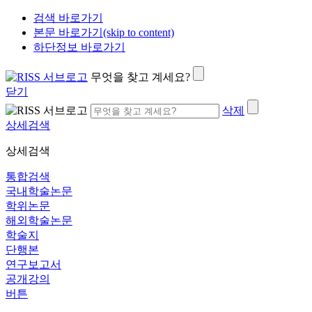
검색 바로가기
본문 바로가기(skip to content)
하단정보 바로가기
무엇을 찾고 계세요?
닫기
삭제
상세검색
상세검색
통합검색
국내학술논문
학위논문
해외학술논문
학술지
단행본
연구보고서
공개강의
버튼