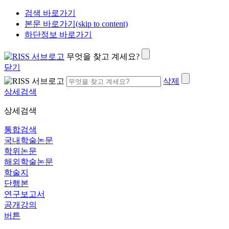
검색 바로가기
본문 바로가기(skip to content)
하단정보 바로가기
무엇을 찾고 계세요?
닫기
삭제
상세검색
상세검색
통합검색
국내학술논문
학위논문
해외학술논문
학술지
단행본
연구보고서
공개강의
버튼