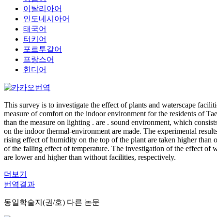
이탈리아어
인도네시아어
태국어
터키어
포르투갈어
프랑스어
힌디어
This survey is to investigate the effect of plants and waterscape facil
measure of comfort on the indoor environment for the residents of Ta
than the measure on lighting . are . sound environment, which consists
on the indoor thermal-environment are made. The experimental results il
rising effect of humidity on the top of the plant are taken higher than
of the falling effect of temperature. The investigation of the effect o
are lower and higher than without facilities, respectively.
더보기
번역결과
동일학술지(권/호) 다른 논문