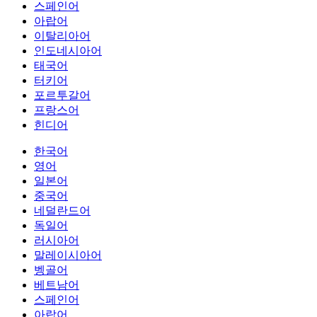
스페인어
아랍어
이탈리아어
인도네시아어
태국어
터키어
포르투갈어
프랑스어
힌디어
한국어
영어
일본어
중국어
네덜란드어
독일어
러시아어
말레이시아어
벵골어
베트남어
스페인어
아랍어