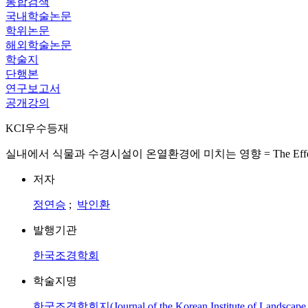
통합검색
국내학술논문
학위논문
해외학술논문
학술지
단행본
연구보고서
공개강의
KCI우수등재
실내에서 식물과 수경시설이 온열환경에 미치는 영향 = The Effect of Plants an
저자
정연승
;
박인환
발행기관
한국조경학회
학술지명
한국조경학회지(Journal of the Korean Institute of Landscape A