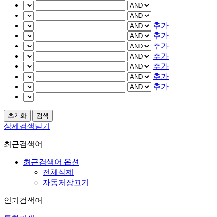
추가
추가
추가
추가
추가
추가
추가
상세검색닫기
최근검색어
최근검색어 옵션
전체삭제
자동저장끄기
인기검색어